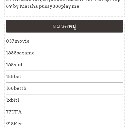
89 by Marsha pussy888play.me
หมวดหมู่
037movie
1688sagame
168slot
188bet
188betth
1xbit1
77UFA
918Kiss