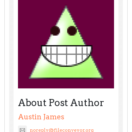
About Post Author
Austin James
noreply@fileconveyor.org