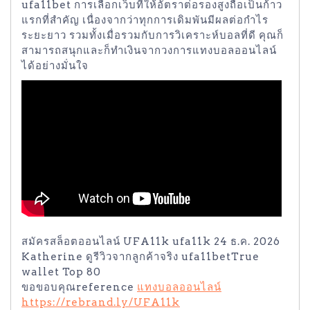
ufa11bet การเลือกเว็บที่ให้อัตราต่อรองสูงถือเป็นก้าว
แรกที่สำคัญ เนื่องจากว่าทุกการเดิมพันมีผลต่อกำไร
ระยะยาว รวมทั้งเมื่อรวมกับการวิเคราะห์บอลที่ดี คุณก็
สามารถสนุกและก็ทำเงินจากวงการแทงบอลออนไลน์
ได้อย่างมั่นใจ
สมัครสล็อตออนไลน์ UFA11k ufa11k 24 ธ.ค. 2026
Katherine ดูรีวิวจากลูกค้าจริง ufa11betTrue
wallet Top 80
ขอขอบคุณreference
แทงบอลออนไลน์
https://rebrand.ly/UFA11k