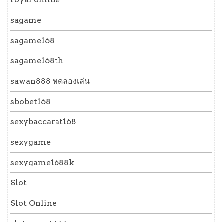
sagame
sagame168
sagame168th
sawan888 ทดลองเล่น
sbobet168
sexybaccarat168
sexygame
sexygame1688k
Slot
Slot Online