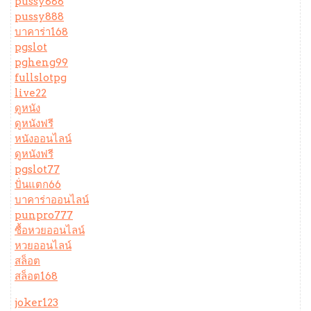
pussy888
pussy888
บาคาร่า168
pgslot
pgheng99
fullslotpg
live22
ดูหนัง
ดูหนังฟรี
หนังออนไลน์
ดูหนังฟรี
pgslot77
ปั่นแตก66
บาคาร่าออนไลน์
punpro777
ซื้อหวยออนไลน์
หวยออนไลน์
สล็อต
สล็อต168
joker123