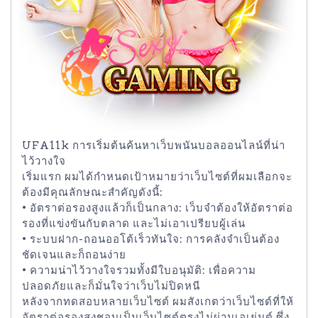
UFA11k การเริ่มต้นค้นหาเว็บพนันบอลออนไลน์ที่น่า
ไว้วางใจ
เริ่มแรก ผมได้กำหนดเป้าหมายว่าเว็บไซต์ที่ผมเลือกจะ
ต้องมีคุณลักษณะสำคัญดังนี้:
• อัตราต่อรองสูงแล้วก็เป็นกลาง: เว็บจำต้องให้อัตราต่อ
รองที่แข่งขันกับตลาด และไม่เอาเปรียบผู้เล่น
• ระบบฝาก-ถอนออโต้เร็วทันใจ: การคลังจำเป็นต้อง
ชัดเจนและก็ถอนง่าย
• ความน่าไว้วางใจรวมทั้งมีใบอนุมัติ: เพื่อความ
ปลอดภัยและก็มั่นใจว่าเว็บไม่ปิดหนี
หลังจากทดสอบหลายเว็บไซต์ ผมสังเกตว่าเว็บไซต์ที่ให้
อัตราต่อรองสูงชอบเป็นเว็บไซต์ตรงไม่ผ่านเอเย่นต์ ซึ่ง