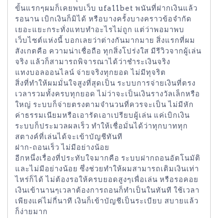
ขั้นแรกๆผมก็เคยพบเว็บ ufa11bet พนันที่ฝากเงินแล้ว
รอนาน เบิกเงินก็มิได้ หรือบางครั้งบางคราวข้อจำกัด
เยอะแยะกระทั่งแทบทำอะไรไม่ถูก แต่ว่าพอมาพบ
เว็บไซต์แห่งนี้ บอกเลยว่าต่างกันมากมาย สิ่งแรกที่ผม
สังเกตคือ ความน่าเชื่อถือ ทุกสิ่งโปร่งใส มีรีวิวจากผู้เล่น
จริง แล้วก็สามารถพิจารณาได้ว่าชำระเงินจริง
แทงบอลออนไลน์ จ่ายจริงทุกยอด ไม่มีทุจริต
สิ่งที่ทำให้ผมมั่นใจสูงที่สุดเป็น ระบบการจ่ายเงินที่ตรง
เวลารวมทั้งครบทุกยอด ไม่ว่าจะเป็นเงินรางวัลเล็กหรือ
ใหญ่ ระบบก็จ่ายตรงตามจำนวนที่ควรจะเป็น ไม่มีหัก
ค่าธรรมเนียมหรือเอารัดเอาเปรียบผู้เล่น แค่เบิกเงิน
ระบบก็ประมวลผลเร็ว ทำให้เชื่อมั่นได้ว่าทุกบาททุก
สตางค์ที่เล่นได้จะเข้าบัญชีทันที
ฝาก-ถอนเร็ว ไม่มีอย่างน้อย
อีกหนึ่งเรื่องที่ประทับใจมากคือ ระบบฝากถอนอัตโนมัติ
และไม่มีอย่างน้อย ซึ่งช่วยทำให้ผมสามารถเติมเงินเท่า
ไหร่ก็ได้ ไม่ต้องรอให้ครบยอดสูงๆเพื่อเล่น หรือรอคอย
เงินเข้านานๆเวลาต้องการถอนก็ทำเป็นในทันที ใช้เวลา
เพียงแค่ไม่กี่นาที เงินก็เข้าบัญชีเป็นระเบียบ สบายแล้ว
ก็ง่ายมาก