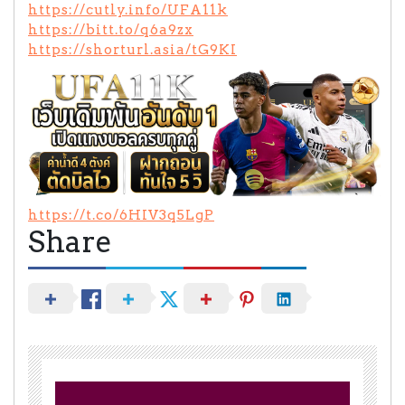
https://cutly.info/UFA11k
https://bitt.to/q6a9zx
https://shorturl.asia/tG9KI
https://t.co/6HIV3q5LgP
Share