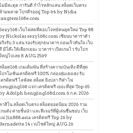
ไม่มีสะดุด การันตี กำไรหลักแสน สล็อตเว็บตรง
ห้ามพลาด โปรดีรออยู่ Top 64 by Nidia
tangtem168e.com
Sexy168 เว็บไพ่สดที่ตอบโจทย์คนยุคใหม่ Top 88
by Nickolas sexy168c.com เซียนบาคาร่าตัว
จริงรับ 3 แสน รองรับทุกธนาคาร ถอนเร็วทันใจ เว็บ
ดี มีโต๊ะให้เลือกเยอะ บาคาร่า เปิดเกมไว รับโปร
ใหญ่ไปเลย 8 AUG 2569
สล็อต168 เกมเดิมพัน ที่สร้างความบันเทิง ดีที่สุด
โปรโมชั่นเครดิตฟรี 100% กล่องสุ่มเฮงเฮง รับ
เครดิตฟรี ไลฟ์สด สล็อต ยิงปลา กีฬา ไพ่
hengjing168 แจก เครดิตฟรี เยอะที่สุด Top 65
by Adolph hengjing168d.com 6 ก.ค. 2026
คาสิโน สล็อตเว็บตรง สล็อตยอดนิยม 2026 รวม
เกมดัง ค่ายชั้นนำ และฟีเจอร์ที่ผู้เล่นชื่นชอบ เว็บ
แม่ Jin888.asia เครดิตฟรี Top 26 by
Bernadette 14 เวปไซต์ใหญ่ AUG 26