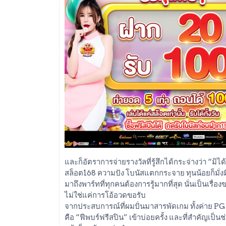
และก็อัตราการจ่ายรางวัลที่รู้สึกได้กระจ่างว่า “มิได
สล็อต168 ความปัง โบนัสแตกกระจาย ทุนน้อยก็มั่งม
มาถึงพาร์ทที่ทุกคนต้องการรู้มากที่สุด นั่นเป็นเรื
ไม่ใช่แค่การโอ้อวดขอรับ
จากประสบการณ์ที่ผมปั่นมาสารพัดเกม ทั้งค่าย PG 
คือ “ฟีพบร์ฟรีสปิน” เข้าบ่อยครั้ง และที่สำคัญเป