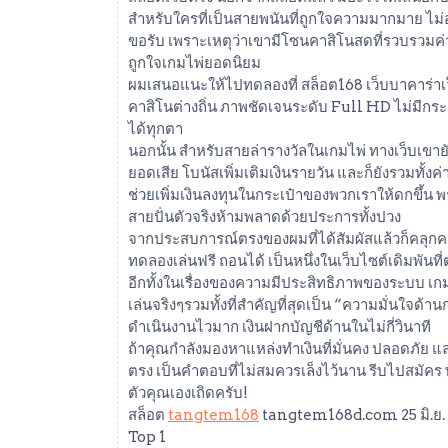
สำหรับใครที่เป็นสายพนันที่ถูกใจความมากมาย ไม่อยา
ขอรับ เพราะเหตุว่าเขามีโซนคาสิโนสดที่รวบรวมค่า
ถูกใจเกมไพ่ยอดนิยม
ผมเสนอแนะให้ไปทดลองที่ สล็อต168 เว็บบาคาร่า
คาสิโนต่างถิ่น ภาพชัดเจนระดับ Full HD ไม่มีกร
ได้ทุกตา
นอกนั้น สำหรับสายล่ารางวัลในเกมไพ่ ทางเว็บเขายั
ยอดเสีย โบนัสเพิ่มเติมเงินรายวัน และก็ยังรวมทั้งค่
ช่วยเพิ่มเงินลงทุนในกระเป๋าของพวกเราให้ดกขึ้น พ
สายปั่นตัวจริงห้ามพลาดด้วยประการทั้งปวง
จากประสบการณ์ตรงของผมที่ได้สัมผัสแล้วก็คลุกคล
ทดลองเล่นฟรี ถอนได้ เป็นหนึ่งในเว็บไซต์เดิมพันที
อีกทั้งในเรื่องของความมีประสิทธิภาพของระบบ เกมที
เล่นจริงๆรวมทั้งที่สำคัญที่สุดเป็น “ความมั่นใ
ดำเนินงานไวมาก เงินฝากบัญชีด้านในไม่กี่วินาที
ถ้าคุณกำลังมองหาแหล่งทำเงินที่มั่นคง ปลอดภัย แล
ตรง เป็นคำตอบที่ไม่สมควรเล็งไว้นาน รีบไปสมั
ตัวคุณเองเถิดครับ!
สล็อต
tangtem168
tangtem168d.com 25 มิ.ย. 
Top 1