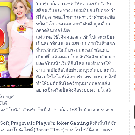
ในกรุ๊ปสล็อตแนะนำให้ทดลองเปิดใจกับ
สล็อตเว็บตรง ช่วงแรกผมก็ยอมรับตรงๆว่า
มิได้มุ่งมาดอะไรมาก เพราะว่าคำชวนเชื่อ
ชนิด “เว็บตรง แตกง่าย” มันมีอยู่เกลื่อน
กลาดอินเทอร์เน็ต
แต่ว่าพอใช้ได้ทดลองกดเข้าไปลงทะเบียน
เป็นสมาชิกและสัมผัสระบบภายใน สิ่งแรก
ที่ประทับหัวใจเป็นระบบกระเป๋าเงินคน
เดียวที่ไม่ต้องคอยโยกเงินให้เสียเวล่ำเวลา
และก็ใบหน้าเว็บที่ลื่นไหล รองรับการใช้
งานผ่านมือถือได้อย่างสมบูรณ์แบบ แต่นั่น
ยังไม่ใช่ไฮไลท์เด็ดขอรับ เพราะเหตุว่าสิ่งที่
ทำให้ผมตัดสินใจควักทุนมาทดสอบเล่น
อย่างเป็นจริงเป็นจังคือระบบความโล่งใส
้ล็อกยูส”
ีได้
่องของ “โบนัส” สำหรับเว็บนี้ คำว่า สล็อต168 โบนัสแตกกระจาย
Soft, Pragmatic Play, หรือ Joker Gaming สิ่งที่เห็นได้ชัด
็นช่วงเวลาโบนัสไทม์ (Bonus Time) ของเว็บไซต์นี้ออกจะตรง