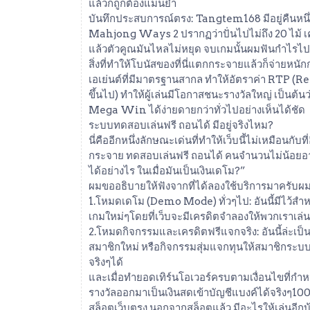
แล้วก็ถูกต้องแม่นยำ
บันทึกประสบการณ์ตรง: Tangtem168 มีอยู่คืนหนึ
Mahjong Ways 2 ปรากฏว่าปั่นไปไม่ถึง 20 ไม้ เครื
แล้วตัวคูณมันไหลไม่หยุด จบเกมนั้นผมฟันกำไรไป
สิ่งที่ทำให้โบนัสของที่นี่แตกกระจายแล้วก็จ่ายหน
เอเย่นต์ที่มีมาตรฐานสากล ทำให้อัตราค่า RTP (Ret
ขึ้นไป) ทำให้ผู้เล่นมีโอกาสชนะรางวัลใหญ่ เป็นต
Mega Win ได้ง่ายดายกว่าทั่วไปอย่างเห็นได้ชัด
ระบบทดสอบเล่นฟรี ถอนได้ มีอยู่จริงไหม?
นี่คืออีกหนึ่งลักษณะเด่นที่ทำให้เว็บนี้ไม่เหมือนกับ
กระจาย ทดสอบเล่นฟรี ถอนได้ คนจำนวนไม่น้อยอาจ
ได้อย่างไร ในเมื่อมันเป็นเงินเดโม?”
ผมขออธิบายให้ฟังจากที่ได้ลองใช้บริการมาครับผม
1.โหมดเดโม (Demo Mode) ทั่วๆไป: อันนี้มีไว้สำหร
เกมใหม่ๆโดยที่เว็บจะมีเครดิตจำลองให้พวกเราเล่นฟ
2.โหมดกิจกรรมและเครดิตฟรีแจกจริง: อันนี้ล่ะเป
สมาชิกใหม่ หรือกิจกรรมสุ่มแจกทุนให้สมาชิกระบบ
จริงๆได้
และเมื่อทำยอดเทิร์นโอเวอร์ครบตามเงื่อนไขที่กำห
รางวัลออกมาเป็นเงินสดเข้าบัญชีแบงค์ได้จริงๆ10
สล็อตเว็บตรง นอกจากสล็อตแล้ว มีอะไรให้เล่นอีกบ