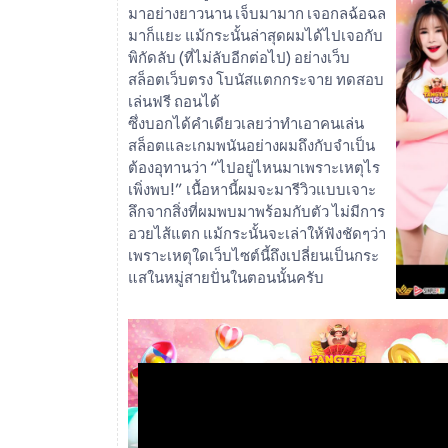
มาอย่างยาวนาน เจ็บมามาก เจอกลฉ้อฉล
มาก็แยะ แม้กระนั้นล่าสุดผมได้ไปเจอกับ
พิกัดลับ (ที่ไม่ลับอีกต่อไป) อย่างเว็บ
สล็อตเว็บตรง โบนัสแตกกระจาย ทดสอบ
เล่นฟรี ถอนได้
ซึ่งบอกได้คำเดียวเลยว่าทำเอาคนเล่น
สล็อตและเกมพนันอย่างผมถึงกับจำเป็น
ต้องอุทานว่า “ไปอยู่ไหนมาเพราะเหตุไร
เพิ่งพบ!” เนื้อหานี้ผมจะมารีวิวแบบเจาะ
ลึกจากสิ่งที่ผมพบมาพร้อมกับตัว ไม่มีการ
อวยไส้แตก แม้กระนั้นจะเล่าให้ฟังชัดๆว่า
เพราะเหตุใดเว็บไซต์นี้ถึงเปลี่ยนเป็นกระ
แสในหมู่สายปั่นในตอนนั้นครับ