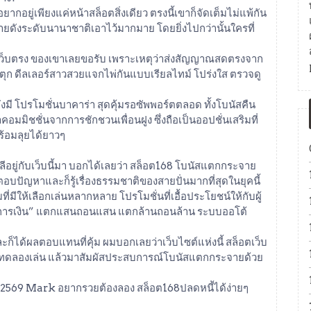
กอยู่เพียงแค่หน้าสล็อตสิ่งเดียว ตรงนี้เขาก็จัดเต็มไม่แพ้กัน
ยดังระดับนานาชาติเอาไว้มากมาย โดยยิ่งไปกว่านั้นใครที่
เว็บตรง ของเขาเลยขอรับ เพราะเหตุว่าส่งสัญญาณสดตรงจาก
ะตุก ดีลเลอร์สาวสวยแจกไพ่กันแบบเรียลไทม์ โปร่งใส ตรวจดู
งมี โปรโมชั่นบาคาร่า สุดคุ้มรอซัพพอร์ตตลอด ทั้งโบนัสคืน
าคอมมิชชั่นจากการชักชวนเพื่อนฝูง ซึ่งถือเป็นออปชั่นเสริมที่
ร้อมลุยได้ยาวๆ
ีอยู่กับเว็บนี้มา บอกได้เลยว่า สล็อต168 โบนัสแตกกระจาย
่ตอบปัญหาและก็รู้เรื่องธรรมชาติของสายปั่นมากที่สุดในยุคนี้
่มีให้เลือกเล่นหลากหลาย โปรโมชั่นที่เอื้อประโยชน์ให้กับผู้
จด้านการเงิน” แตกแสนถอนแสน แตกล้านถอนล้าน ระบบออโต้
ะก็ได้ผลตอบแทนที่คุ้ม ผมบอกเลยว่าเว็บไซต์แห่งนี้ สล็อตเว็บ
คร ทดลองเล่น แล้วมาสัมผัสประสบการณ์โบนัสแตกกระจายด้วย
2569 Mark อยากรวยต้องลอง สล็อต168ปลดหนี้ได้ง่ายๆ