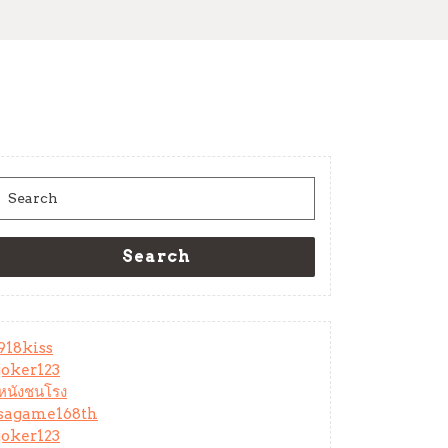
Search
for:
Search
918kiss
joker123
หนังชนโรง
sagame168th
joker123