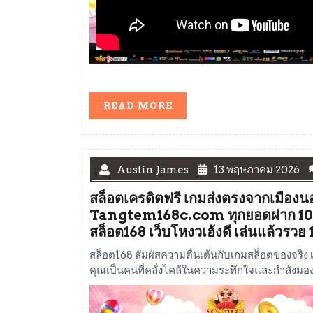
READ
READ MORE
MORE
Austin James
13 พฤษภาคม 2026
สล็อตเครดิตฟรี เกมส่งตรงจากเมืองน
Tangtem168c.com ทุกยอดฝาก 10% 
สล็อต168 เว็บโหงวเฮ้งดี เล่นแล้วรวย 
สล็อต168 สัมผัสความตื่นเต้นกับเกมสล็อตของจริง
คุณเป็นคนที่คลั่งไคล้ในความระทึกใจและกำลังมอง