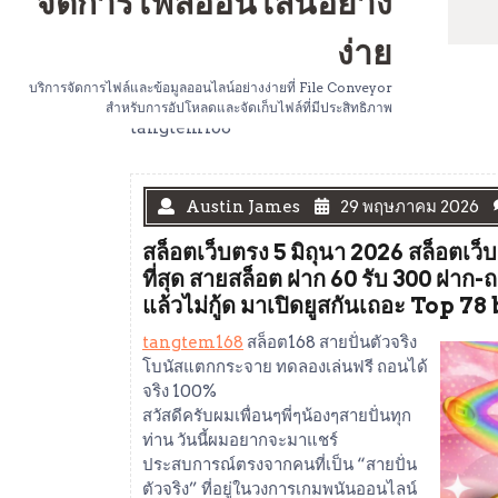
จัดการไฟล์ออนไลน์อย่าง
Skip
to
ง่าย
content
หมวดหมู่:
tangtem168
บริการจัดการไฟล์และข้อมูลออนไลน์อย่างง่ายที่ File Conveyor
สำหรับการอัปโหลดและจัดเก็บไฟล์ที่มีประสิทธิภาพ
tangtem168
Austin James
29 พฤษภาคม 2026
สล็อตเว็บตรง 5 มิถุนา 2026 สล็อตเว็
ที่สุด สายสล็อต ฝาก 60 รับ 300 ฝาก-ถ
แล้วไม่กู้ด มาเปิดยูสกันเถอะ To
tangtem168
สล็อต168 สายปั่นตัวจริง
โบนัสแตกกระจาย ทดลองเล่นฟรี ถอนได้
จริง 100%
สวัสดีครับผมเพื่อนๆพี่ๆน้องๆสายปั่นทุก
ท่าน วันนี้ผมอยากจะมาแชร์
ประสบการณ์ตรงจากคนที่เป็น “สายปั่น
ตัวจริง” ที่อยู่ในวงการเกมพนันออนไลน์