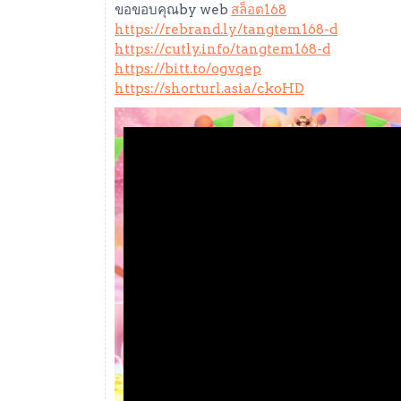
ขอขอบคุณby web
สล็อต168
https://rebrand.ly/tangtem168-d
https://cutly.info/tangtem168-d
https://bitt.to/ogvqep
https://shorturl.asia/ckoHD