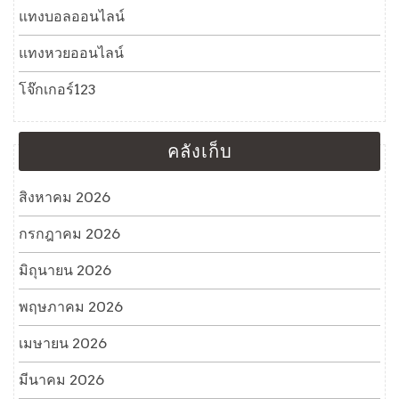
แทงบอลออนไลน์
แทงหวยออนไลน์
โจ๊กเกอร์123
คลังเก็บ
สิงหาคม 2026
กรกฎาคม 2026
มิถุนายน 2026
พฤษภาคม 2026
เมษายน 2026
มีนาคม 2026