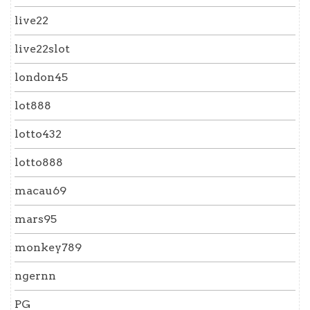
live22
live22slot
london45
lot888
lotto432
lotto888
macau69
mars95
monkey789
ngernn
PG