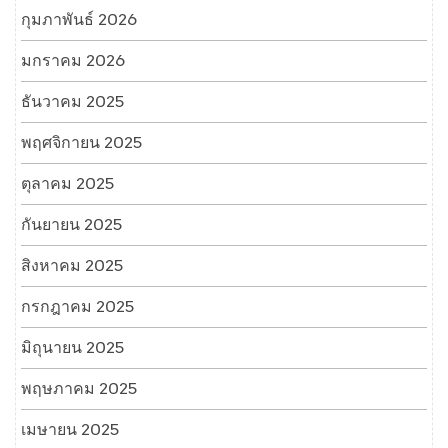
กุมภาพันธ์ 2026
มกราคม 2026
ธันวาคม 2025
พฤศจิกายน 2025
ตุลาคม 2025
กันยายน 2025
สิงหาคม 2025
กรกฎาคม 2025
มิถุนายน 2025
พฤษภาคม 2025
เมษายน 2025