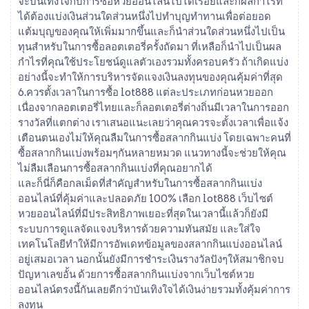
จะบันเทิงใจกับการซื้อหวยออนไลน์ไปได้เรื่อยและก็ผลกำไรที่
ได้ต้องแบ่งเงินส่วนใดส่วนหนึ่งไปทำบุญทำทานเพื่อต่อยอด
แต้มบุญของคุณให้เพิ่มมากขึ้นและก็นำส่วนใดส่วนหนึ่งไปเป็น
ทุนสำหรับในการซื้อลอตเตอรี่ครั้งถัดมา ที่เหลือก็นำไปเป็นผล
กำไรที่คุณใช้ประโยชน์ดูแลตัวเองรวมทั้งครอบครัว ถ้าเกิดแบ่ง
อย่างนี้จะทำให้การบริหารจัดแจงเงินลงทุนของคุณคุ้มค่าที่สุด
6.ควรตั้งเวลาในการซื้อ lot888 แต่ละประเภทก่อนหวยออก
เนื่องจากลอตเตอรี่ไทยและก็ลอตเตอรี่ต่างถิ่นมีเวลาในการออก
รางวัลที่แตกต่าง เราเสนอแนะเลยว่าคุณควรจะตั้งเวลาเพื่อแจ้ง
เตือนตนเองไม่ให้คุณลืมในการซื้อสลากกินแบ่ง โดยเฉพาะคนที่
ซื้อสลากกินแบ่งพร้อมๆกันหลายหมวด แนวทางนี้จะช่วยให้คุณ
ไม่ลืมเลือนการซื้อสลากกินแบ่งที่คุณอยากได้
และก็นี่ก็คือกลเม็ดที่สำคัญสำหรับในการซื้อสลากกินแบ่ง
ออนไลน์ที่คุ้มค่าและปลอดภัย 100% เลือก lot888 เว็บไซต์
หวยออนไลน์ที่มีประสิทธิภาพเยอะที่สุดในเวลานี้แล้วก็ยังมี
ระบบการดูแลจัดแจงบริหารด้วยความทันสมัย และใส่ใจ
เทคโนโลยีทำให้มีการอัพเดทข้อมูลของสลากกินแบ่งออนไลน์
อยู่เสมอเวลา นอกนั้นยังมีการชำระเงินรางวัลปังๆให้สมาชิกจบ
ปัญหาเลขอั้น ด้วยการซื้อสลากกินแบ่งจากเว็บไซต์หวย
ออนไลน์ตรงนี้กันเลยดีกว่าบันเทิงใจได้เงินง่ายรวมทั้งคุ้มค่าการ
ลงทุน