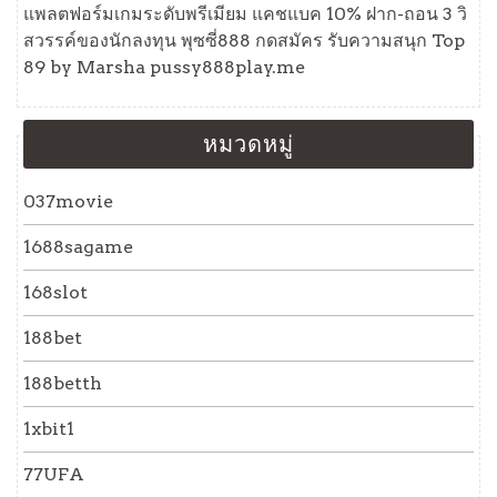
แพลตฟอร์มเกมระดับพรีเมียม แคชแบค 10% ฝาก-ถอน 3 วิ
สวรรค์ของนักลงทุน พุซซี่888 กดสมัคร รับความสนุก Top
89 by Marsha pussy888play.me
หมวดหมู่
037movie
1688sagame
168slot
188bet
188betth
1xbit1
77UFA