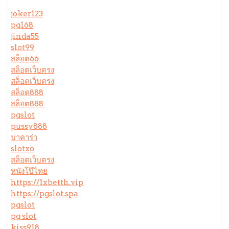
joker123
pg168
jinda55
slot99
สล็อต66
สล็อตเว็บตรง
สล็อตเว็บตรง
สล็อต888
สล็อต888
pgslot
pussy888
บาคาร่า
slotxo
สล็อตเว็บตรง
หนังโป๊ไทย
https://1xbetth.vip
https://pgslot.spa
pgslot
pg slot
kiss918