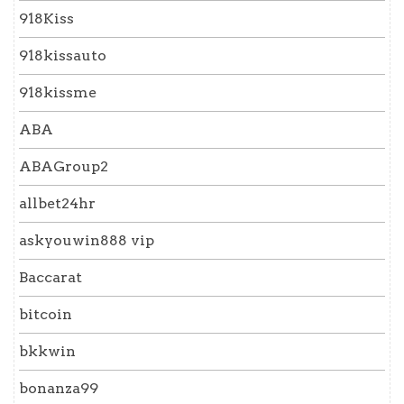
918Kiss
918kissauto
918kissme
ABA
ABAGroup2
allbet24hr
askyouwin888 vip
Baccarat
bitcoin
bkkwin
bonanza99