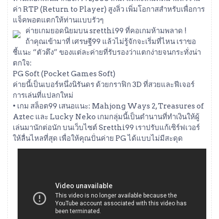
ค่า RTP (Return to Player) สูงลิ่ว เพิ่มโอกาสสำหรับเพื่อการ
แจ็คพอตแตกให้ท่านแบบรัวๆ
ค่ายเกมยอดนิยมบน sretthi99 ที่คอเกมห้ามพลาด !
ถ้าคุณเข้ามาที่ เศรษฐี99 แล้วไม่รู้จักจะเริ่มที่ไหน เราขอ
ชี้แนะ “ตัวตึง” ของแต่ละค่ายที่รับรองว่าแตกง่ายจนกระทั่งน่า
ตกใจ:
PG Soft (Pocket Games Soft)
ค่ายนี้เป็นเบอร์หนึ่งนิรันดร ด้วยกราฟิก 3D ที่สวยและฟีเจอร์
การเล่นที่แปลกใหม่
• เกม สล็อต99 เสนอแนะ: Mahjong Ways 2, Treasures of
Aztec และ Lucky Neko เกมกลุ่มนี้เป็นตำนานที่ทำเงินให้ผู้
เล่นมานักต่อนัก บนเว็บไซต์ Sretthi99 เราปรับแก้เซิร์ฟเวอร์
ให้ลื่นไหลที่สุด เพื่อให้คุณปั่นค่าย PG ได้แบบไม่มีสะดุด