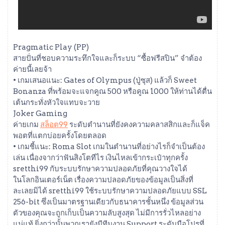
Pragmatic Play (PP)
สายปั่นที่ชอบความระทึกใจและก็ระบบ “ซื้อฟรีสปิน” จำต้อง
ค่ายนี้เลยจ้า
• เกมเสนอแนะ: Gates of Olympus (ปู่ซุส) แล้วก็ Sweet
Bonanza ที่พร้อมจะแจกคูณ 500 หรือคูณ 1000 ให้ท่านได้ตื่น
เต้นกระทั่งหัวใจแทบจะวาย
Joker Gaming
ค่ายเกม
สล็อต99
ระดับตำนานที่ยังคงความคลาสสิกและก็แจ็ค
พอตที่แตกบ่อยครั้งโดยตลอด
• เกมชี้แนะ: Roma Slot เกมในตำนานที่อย่างไรก็จำเป็นต้อง
เล่น เนื่องจากว่าฟันสิงโตทีไร เงินไหลเข้ากระเป๋าทุกครั้ง
sretthi99 กับระบบรักษาความปลอดภัยที่คุณวางใจได้
ในโลกอินเตอร์เน็ต เรื่องความปลอดภัยของข้อมูลเป็นสิ่งที่
ละเลยมิได้ sretthi99 ใช้ระบบรักษาความปลอดภัยแบบ SSL
256-bit ซึ่งเป็นมาตรฐานเดียวกับธนาคารชั้นหนึ่ง ข้อมูลส่วน
ตัวของคุณจะถูกเก็บเป็นความลับสูงสุด ไม่มีการรั่วไหลอย่าง
แน่แท้ ยิ่งกว่านั้นพวกเรายังมีทีมงาน Support ระดับมือโปรที่