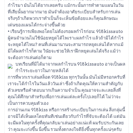
กำไรมา มันไม่ได้ยากเลยครับ แม้กระนั้นการทำตามแผนในวัน
ที่เสียนั้นยากมากมาย มันจำต้องอาศัยระเบียบสำหรับการเล่น
จริงๆถ้าเกิดพวกเราทำเป็นก็จะเห็นข้อด้อยและก็คุณลักษณะ
เด่นของแผนได้กระจ่างขึ้นด้วย
• เรียนรู้การเพียงพอโดยไม่ต้องรอผลกำไรก่อน: 918kissauto
ผู้คนจำนวนไม่ใช้น้อยหยุดได้ไพเราะผลกำไร แล้วถ้ามิได้กำไร
จะหยุดได้ไหม? คนที่เล่นมานานจะสามารถหยุดเล่นได้หากแม้
มิได้ผลกำไรก็ตาม วินัยจะช่วยให้เราฝึกหยุดเล่นได้จริง แม้ว่า
จะต้องการเล่นต่อก็ตาม
บทเรียนที่มิได้มาจากผลกำไรบน 918kissauto อาจเป็นผล
กำไรระยะยาวในภายหลังได้
การที่พวกเราเล่นสล็อต 918kiss ทุกๆวันนั้น มันไม่มีหรอกครับที่
เราจะได้กำไรในวันแล้ววันเล่า ซึ่งถ้าเกิดคุณให้ความสำคัญกับ
ตัวเลขหรือคำตอบมากเกินความจำเป็น คุณอาจจะละเลยสิ่งที่
คุณได้ศึกษาสำหรับเพื่อการเล่นแต่ละครั้งไปเลยก็ได้ ไม่ว่าจะ
เป็นการควบคุมตัวเอง
การอ่านเกม 918kiss หรือการสร้างระเบียบในการเล่น สิ่งกลุ่มนี้
อาจมิได้เห็นผลโดยทันทีเช่นเดียวกับกำไรที่จับจะต้องได้ แต่มัน
จะมีผลในทุกครั้งที่คุณกลับมาเล่นอย่างแน่แท้ ผมรับประกันเลย
ว่า คุณจะเก่งขึ้น นิ่งขึ้น รวมทั้งตกลงใจดียิ่งขึ้นทุกครั้งแน่ๆครับ