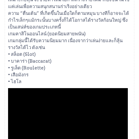
แค่เล่นเพื่อความสนุกสนานร่าเริงอย่างเดียว
ความ “ตื่นเต้น” ที่เกิดขึ้นในเมื่อใดก็ตามหมุน บางทีก็อาจจะได้
กำไรเล็กๆแม้กระนั้นบางครั้งก็ได้โอกาสได้รางวัลก้อนใหญ่ ซึ่ง
เป็นเสน่ห์ของเกมประเภทนี้
เกมคาสิโนออนไลน์ (ยอดนิยมสายพนัน)
เกมกลุ่มนี้ได้รับความนิยมมาก เนื่องจากว่าเล่นง่ายและก็ลุ้น
รางวัลได้ไว ดังเช่น
• สล็อต (Slot)
• บาคาร่า (Baccarat)
• รูเล็ต (Roulette)
• เสือมังกร
• ไฮโล