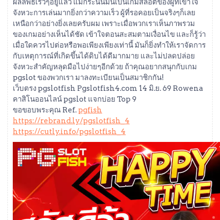
ผลลัพธ์เร็วๆอยู่แล้ว แม้กระนั้นมันเป็นเกมสล็อตของผู้ที่เข้าใจ
จังหวะการเล่นมากยิ่งกว่าความเร็ว ผู้ที่รอคอยเป็นจริงๆก็เลย
เหนือกว่าอย่างยิ่งเลยครับผม เพราะเมื่อพวกเราเห็นภาพรวม
ของเกมอย่างเห็นได้ชัด เข้าใจตอนสะสมตามเงื่อนไข และก็รู้ว่า
เมื่อใดควรไปต่อหรือพอเพียงเพียงเท่านี้ มันก็ยิ่งทำให้เราจัดการ
กับเหตุการณ์ที่เกิดขึ้นได้ดิบได้ดีมากมาย และไม่ปลดปล่อย
จังหวะสำคัญหลุดมือไปง่ายๆอีกด้วย ถ้าคุณอยากสนุกกับเกม
pgslot ของพวกเรา มาลงทะเบียนเป็นสมาชิกกัน!
เว็บตรง pgslotfish Pgslotfish4.com 14 มิ.ย. 69 Rowena
คาสิโนออนไลน์ pgslot แจกบ่อย Top 9
ขอขอบพระคุณ Ref.
pgfish
https://rebrand.ly/pgslotfish_4
https://cutly.info/pgslotfish_4