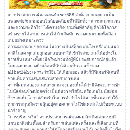
จากประสบการณ์ลองเล่นกับ scr888 จำต้องบอกเลยว่าเป็น
แพลตฟอร์มเกมออนไลน์ยอดนิยมที่ให้อีกทั้ง “ความสนุกสนาน
และความระทึกใจ” ได้ครบจริงๆรวมทั้งที่สำคัญคือได้โอกาส
สร้างรายได้จากการเล่นได้ ถ้าเกิดมีการวางแผนรวมทั้งเลือก
เกมอย่างเหมาะควร
ความมากมายของเกม ไม่ว่าจะเป็นสล็อต เกมไพ่ หรือเกมแนว
คาสิโนสด ทุกเกมถูกออกแบบมาให้เข้าใจง่าย เล่นได้อย่างไม่
ยากเย็น เหมาะทั้งยังมือใหม่รวมทั้งผู้ที่มีประสบการณ์อยู่แล้ว
โดยเฉพาะอย่างยิ่งสล็อตที่นับได้ว่าเป็นจุดแข็งของ
allbet24hr เพราะว่ามีธีมให้เลือกเยอะ แล้วก็มีฟีเจอร์พิเศษที่
ช่วยเพิ่มความสนุกสนานสำหรับการเล่น
จากที่ผมทดลองเล่นหลายเกม จะมองเห็นได้ว่ามีจังหวะการเข้า
โบนัสค่อนข้างบ่อยครั้ง เป็นต้นว่า ฟรีสปิน หรือเกมโบนัสย่อย
ซึ่งช่วยเพิ่มโอกาสสำหรับในการทำกำไรได้มากขึ้น และทำให้
ทุกการหมุนมีความลุ้นอยู่ตลอดเวลา ไม่ใช่แค่เล่นไปเรื่อยๆแบบ
น่ารำคาญ
“การบริหารเงิน” จากประสบการณ์ของผม ถ้าเกิดเล่นแบบมี
แผน อาทิเช่น ตั้งงบสำหรับการเล่นแต่ละครั้ง และก็เลือกเกมที่
เหมาะกับทุน จะช่วยทำให้มีโอกาสสร้างรายได้มากยิ่งขึ้น ไม่ใช่