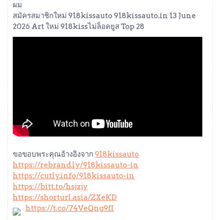
ผม
สมัครสมาชิกใหม่ 918kissauto 918kissauto.in 13 June
2026 Art ใหม่ 918kissไม่ล็อคยูส Top 28
ขอขอบพระคุณอ้างอิงจาก
918kissauto
https://rebrand.ly/918kissauto-in
https://cutly.info/918kissauto-in
https://bitt.to/hsjxjy
https://shorturl.asia/ZXeKD
https://t.co/74VeQng9fI
…