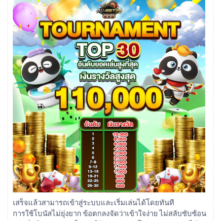
เสร็จแล้วสามารถเข้าสู่ระบบและเริ่มเล่นได้โดยทันที
การใช้โบนัสไม่ยุ่งยาก ข้อตกลงจัดว่าเข้าใจง่าย ไม่สลับซับซ้อน