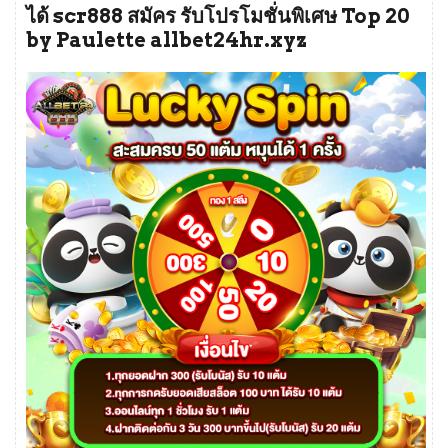
ได้ scr888 สมัคร รับโปรโมชั่นพิเศษ Top 20
by Paulette allbet24hr.xyz