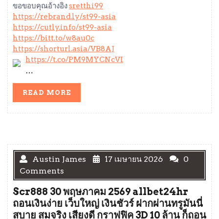
ขอขอบคุณอ้างอิง
sretthi99
https://rebrand.ly/st99-asia
https://cutly.info/st99-asia
https://bitt.to/w8au0c
https://shorturl.asia/VB8AJ
https://t.co/PM9MYCNcVI
…
READ
READ MORE
MORE
Austin James
17 เมษายน 2026
0
Comments
Scr888 30 พฤษภาคม 2569 allbet24hr
ถอนเงินง่าย เว็บใหญ่ เงินชัวร์ ฝากผ่านทรูมันนี่
สบาย สมจริง เสียงดี กราฟฟิค 3D 10 ล้าน ก็ถอน