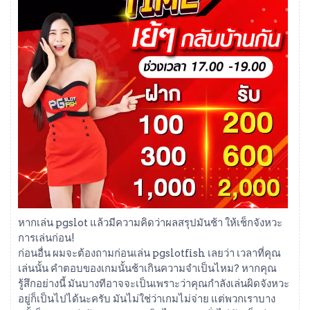
หากเล่น pgslot แล้วมีความคิดว่าผลสรุปมันช้า ให้เช็กจังหวะ
การเล่นก่อน!
ก่อนอื่น ผมจะต้องถามก่อนเล่น pgslotfish เลยว่า เวลาที่คุณ
เล่นนั้น คำตอบของเกมนั้นช้าเกินความจำเป็นไหม? หากคุณ
รู้สึกอย่างนี้ มันบางทีอาจจะเป็นเพราะว่าคุณกำลังเล่นผิดจังหวะ
อยู่ก็เป็นไปได้นะครับ มันไม่ใช่ว่าเกมไม่จ่าย แต่พวกเราบาง