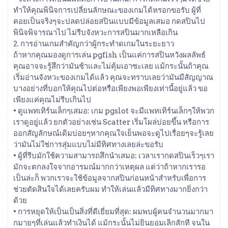
ทำให้คุณพินิจการเปลี่ยนลักษณะของเกมได้หรอกขอรับ ผู้ที่
คอยเป็นจริงๆจะปลดปล่อยสปินแบบมีข้อมูลเสมอ กดสปินไป
พินิจพิจารณาไป ไม่รีบจังหวะการสปินมากเหลือเกิน
2. การอ่านเกมสำคัญกว่าผู้กระทำดเกมในระยะยาว
ถ้าหากคุณมองดูการเล่น pgfish เป็นแค่การสปินหวังผลลัพธ์
คุณอาจจะรู้สึกว่ามันช้าและไม่คุ้มเอาซะเลย แม้กระนั้นถ้าคุณ
เริ่มอ่านจังหวะของเกมได้แล้ว คุณจะทราบเลยว่ามันมีสัญญาณ
บางอย่างที่บอกให้คุณไปต่อหรือเพียงพอเพียงเท่านี้อยู่แล้ว ขอ
เพียงแค่คุณไม่รีบเกินไป
• ดูแพทเทิร์นเล็กๆเสมอ: เกม pgslot จะมีแพทเทิร์นเล็กๆให้พวก
เราดูอยู่แล้ว ยกตัวอย่างเช่น Scatter เริ่มโผล่บ่อยขึ้น หรือการ
ออกสัญลักษณ์เดิมบ่อยๆหากคุณใจเย็นพอจะดูไปเรื่อยๆจะรู้เลย
ว่ามันไม่ใช่การสุ่มแบบไม่มีทิศทางเลยล่ะขอรับ
• ผู้ที่รีบมักใช้ความสามารถสึกนำเสมอ: เวลาเรากดสปินเร็วๆเรา
มักจะตกลงใจจากอารมณ์มากกว่าเหตุผล แต่ว่าถ้าหากเรารอ
เป็นล่ะก็ พวกเราจะใช้ข้อมูลจากสปินก่อนหน้าสำหรับเพื่อการ
ช่วยตัดสินใจได้เลยครับผม ทำให้เล่นแล้วมีทิศทางมากยิ่งกว่า
ด้วย
• การหยุดให้เป็นเป็นสิ่งที่ดีเยี่ยมที่สุด: ผมพบผู้คนจำนวนมากมา
กมายๆที่เล่นแล้วทำเงินได้ แม้กระนั้นไม่ยินยอมเลิกสักที จนใน