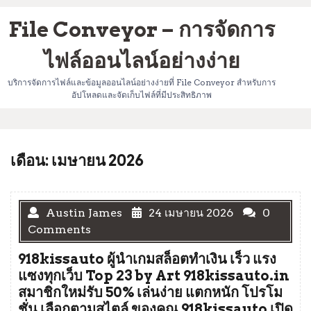
Skip
File Conveyor – การจัดการ
to
content
ไฟล์ออนไลน์อย่างง่าย
บริการจัดการไฟล์และข้อมูลออนไลน์อย่างง่ายที่ File Conveyor สำหรับการ
อัปโหลดและจัดเก็บไฟล์ที่มีประสิทธิภาพ
เดือน:
เมษายน 2026
Austin James
24 เมษายน 2026
0
Comments
918kissauto ผู้นำเกมสล็อตทำเงิน เร็ว แรง
แซงทุกเว็บ Top 23 by Art 918kissauto.in
สมาชิกใหม่รับ 50% เล่นง่าย แตกหนัก โปรโม
ชั่น เลือกตามสไตล์ ของคุณ 918kissauto เปิด