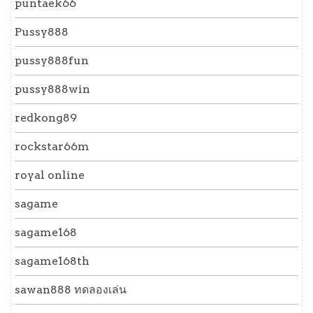
puntaek66
Pussy888
pussy888fun
pussy888win
redkong89
rockstar66m
royal online
sagame
sagame168
sagame168th
sawan888 ทดลองเล่น