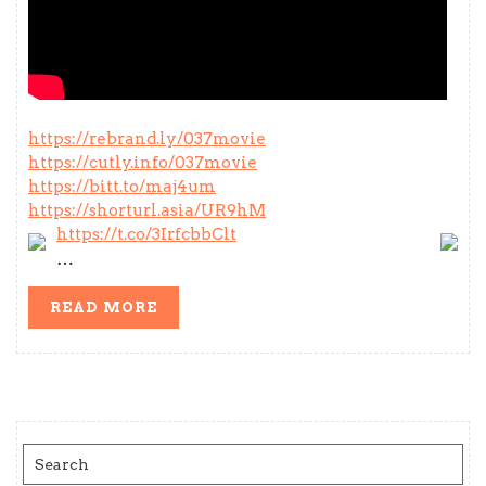
https://rebrand.ly/037movie
https://cutly.info/037movie
https://bitt.to/maj4um
https://shorturl.asia/UR9hM
https://t.co/3IrfcbbClt
…
READ
READ MORE
MORE
Search
for: