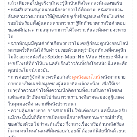
แล้ว เพียงพอไปดูจริงๆมันจะรู้สึกบันเทิงใจลดลงนั่นเองขอรับ
• หนังสืบสวนสนุกสนานเนื่องจากว่าได้คิดตาม: หนังสอบสวน
ล้นหลามวางแบบมาให้ผู้ชมค่อยๆเก็บข้อมูลและเชื่อมโยงร่อง
รอยไปพร้อมทั้งผู้แสดง หากพวกเรารู้สึกตัวฆาตกรหรือคำตอบ
ของคดีก่อน ความสนุกจากการได้วิเคราะห์และคิดตามจะหาย
ไป
• ฉากหักมุมมีคุณค่าถ้าเกิดพวกเราไม่เคยรู้ก่อน: ดูหนังออนไลน์
หลายครั้งที่หนังได้รับคำชมเชยด้วยเหตุว่ามีจุดหักเหที่คนดูนึก
ไม่ถึง อย่างหนังเรื่อง Spider-Man: No Way Home ที่มีฉาก
เซอร์ไพรส์ที่ทำให้แฟนคลับร้องว้าวกันทั้งยังโรงหนัง นี่แหละคือ
คุณประโยชน์ของมัน
• การค่อยๆรู้จักตัวละครคือเสน่ห์:
ดูหนังออนไลน์
หนังมากมาย
ก่ายกองเปิดเผยข้อมูลของผู้แสดงทีละเล็กละน้อย เพื่อให้เรา
เบาๆทำความเข้าใจทั้งความนึกคิดรวมทั้งแรงบันดาลใจของ
แต่ละคน ถ้าเกิดเผยไปก่อน พวกเราบางทีอาจจะมองดูผู้แสดง
ในมุมมองที่ต่างจากที่หนังปรารถนา
• ความลุ้นกลางทาง: การสปอยล์ไม่ใช่แค่ตอนจบแค่นั้นนะครับ
แม้กระนั้นนั่นก็คือการเปิดเผยเนื้อหาหรือสถานะการณ์สำคัญ
ของเรื่องด้วย ไม่ว่าจะต้นเรื่อง กึ่งกลางเรื่อง หรือด้านหลังเรื่อง
ก็ตาม คนไหนกันแน่ที่ติดชอบสปอยล์ก็ต้องแก้นิสัยนี้กันด้วยนะ