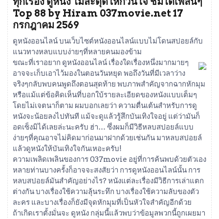
ทุกเรื่อง ดูหนัง ไม่สะดุดให้กวนใจ ชมได้เพลินๆ
Top 88 by Hiram 037movie.net 17
กรกฎาคม 2569
ดูหนังออนไลน์ บนเว็บไซต์หนังออนไลน์แบบไม่โดนสปอยล์กับ
แนวทางหลบแบบง่ายๆที่หลายคนมองข้าม
ขณะที่เราอยาก ดูหนังออนไลน์ เรื่องใดเรื่องหนึ่งมากมายๆ
อาจจะเก็บเอาไว้มองในตอนวันหยุด พอถึงวันที่มีเวลาว่าง
จริงๆกลับพบคนพูดถึงตอนสุดท้าย พบภาพสำคัญจากฉากหักมุม
หรือแม้แต่ข้อคิดเห็นที่บอกใบ้รายละเอียดของหนังแบบเต็มๆ
โดยไม่เจตนาก็ตาม ผมบอกเลยว่า ความตื่นเต้นสำหรับการดู
หนังจะน้อยลงไปทันที แม้จะดูแล้วรู้สึกบันเทิงใจอยู่ แต่ว่ามันก็
อดเซ็งมิได้เลยล่ะนะครับ ฮ่า… ซึ่งผมก็มีวิธีหลบสปอยล์แบบ
ง่ายๆที่คุณอาจไม่คิดมาก่อนมาฝากด้วยเช่นกัน มาหลบสปอยล์
แล้วดูหนังให้บันเทิงใจกันเหอะครับ!
ความเพลิดเพลินของการ 037movie อยู่ที่การค้นพบด้วยตัวเอง
หลายท่านบางครั้งก็อาจจะสงสัยว่า การดูหนังออนไลน์นั้น การ
หลบสปอยล์มันสำคัญอย่างไร? หนังแต่ละเรื่องมีวิธีการเล่าแตก
ต่างกัน บางเรื่องใช้ความลุ้นระทึก บางเรื่องใช้ความลับของตัว
ละคร และบางเรื่องก็ยังมีจุดหักมุมที่เป็นหัวใจสำคัญอีกด้วย
ถ้าเกิดเราตั้งมั่นจะ ดูหนัง กลุ่มนี้แล้วพบว่าข้อมูลพวกนี้ถูกเผยมา