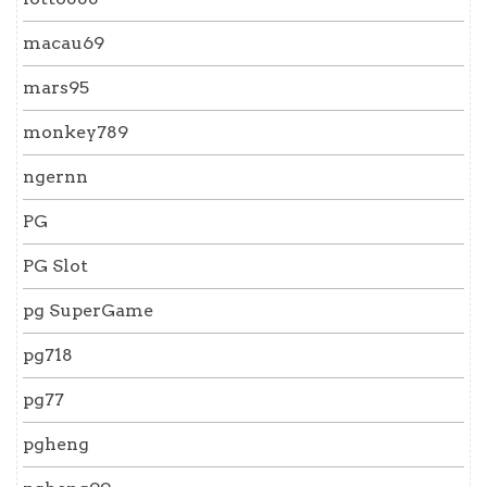
macau69
mars95
monkey789
ngernn
PG
PG Slot
pg SuperGame
pg718
pg77
pgheng