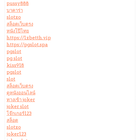
pussy888
บาคาร่า
slotxo
สล็อตเว็บตรง
หนังโป๊ไทย
https://1xbetth.vip
https://pgslot.spa
pgslot
pg slot
kiss918
pgslot
slot
สล็อตเว็บตรง
ดูหนังออนไลน์
ทางเข้า joker
joker slot
โจ๊กเกอร์123
สล็อต
slotxo
joker123