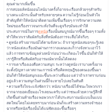
คุณค่ามากเพิ่มขึ้น
การสปอยล์หนังออนไลน์บางครั้งก็อาจจะเรื่องกล้วยๆๆสำหรับ
บางคน แม้กระนั้นสำหรับหลายๆคน ความไม่รู้ก่อนเป็นหัวใจ
สำคัญที่ทำให้หนังน่าติดตามเพิ่มขึ้นเรื่อยๆ การรักษาความสด
ใหม่ของเรื่องราวจนกระทั่งวันที่จะดูจริงๆมันจะทำให้
ประสบการณ์ในการ
ดูหนัง
เรื่องนั้นสมบูรณ์มากขึ้นเรื่อยๆ รวมทั้ง
ทำให้พวกเราสัมผัสกับสิ่งที่หนังต้องการจะสื่อได้จริงๆ
• ดูหนัง สร้างอารมณ์ได้ตามจังหวะ: ถ้าเราดูหนังเสมอๆจะรู้เลย
ว่า หนังแต่ละเรื่องมันผ่านการวางแผนและก็วางจังหวะเอาไว้
แล้ว การทราบข้อมูลล่วงหน้าก่อนว่าจะเกิดอะไรขึ้น มันก็ทำให้
เรารู้สึกหรือสัมผัสกับอารมณ์พวกนั้นได้ลดลง
• การเดาเรื่องเองคือความสนุก: ระหว่างดูหนัง เราบางครั้งอาจ
จะตั้งปัญหา เดาสถานะการณ์ หรือคิดทฤษฎีของตนเองขึ้นมา
มันก็ทำให้หนังสนุกเยอะขึ้นระหว่างที่มอง แต่ว่าถ้าเราทราบก่อน
อยู่แล้ว ความสนุกในส่วนนี้ก็จะหายไปเลยในทันที
• ความตรึงใจจะแจ้งชัดกว่า: หนังบางเรื่องมิได้ชนะใจพวกเรา
จากฉากยอดเยี่ยมอะไรเลยนะครับ แต่ว่าชนะด้วยความรู้สึกที่
เกิดขึ้นส่วนท้ายเรื่อง พอพวกเราได้ประสบกาณณ์แบบงั้นแบบ
สดใหม่โดยไม่เคยทราบมาก่อน มันก็จะสร้างความทรงจำของ
ฉากหรือหนังเรื่องนั้นได้แน่ชัดเยอะขึ้นเรื่อยๆ