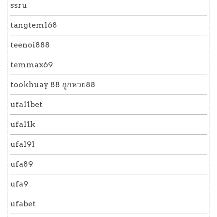
ssru
tangtem168
teenoi888
temmax69
tookhuay 88 ถูกหวย88
ufa11bet
ufa11k
ufa191
ufa89
ufa9
ufabet