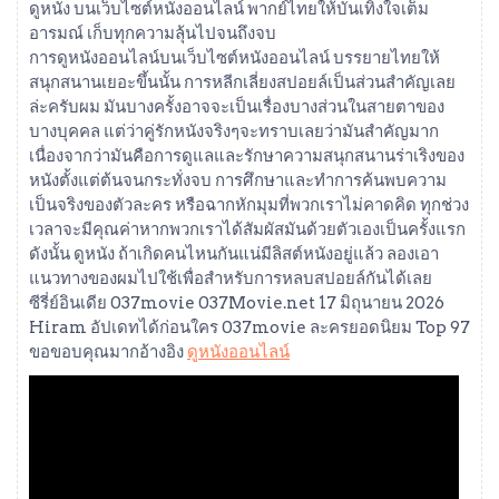
ดูหนัง บนเว็บไซต์หนังออนไลน์ พากย์ไทยให้บันเทิงใจเต็ม
อารมณ์ เก็บทุกความลุ้นไปจนถึงจบ
การดูหนังออนไลน์บนเว็บไซต์หนังออนไลน์ บรรยายไทยให้
สนุกสนานเยอะขึ้นนั้น การหลีกเลี่ยงสปอยล์เป็นส่วนสำคัญเลย
ล่ะครับผม มันบางครั้งอาจจะเป็นเรื่องบางส่วนในสายตาของ
บางบุคคล แต่ว่าคู่รักหนังจริงๆจะทราบเลยว่ามันสำคัญมาก
เนื่องจากว่ามันคือการดูแลและรักษาความสนุกสนานร่าเริงของ
หนังตั้งแต่ต้นจนกระทั่งจบ การศึกษาและทำการค้นพบความ
เป็นจริงของตัวละคร หรือฉากหักมุมที่พวกเราไม่คาดคิด ทุกช่วง
เวลาจะมีคุณค่าหากพวกเราได้สัมผัสมันด้วยตัวเองเป็นครั้งแรก
ดังนั้น ดูหนัง ถ้าเกิดคนไหนกันแน่มีลิสต์หนังอยู่แล้ว ลองเอา
แนวทางของผมไปใช้เพื่อสำหรับการหลบสปอยล์กันได้เลย
ซีรี่ย์อินเดีย 037movie 037Movie.net 17 มิถุนายน 2026
Hiram อัปเดทได้ก่อนใคร 037movie ละครยอดนิยม Top 97
ขอขอบคุณมากอ้างอิง
ดูหนังออนไลน์