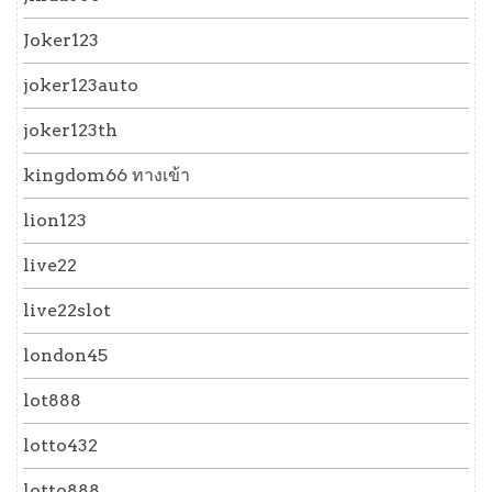
Joker123
joker123auto
joker123th
kingdom66 ทางเข้า
lion123
live22
live22slot
london45
lot888
lotto432
lotto888