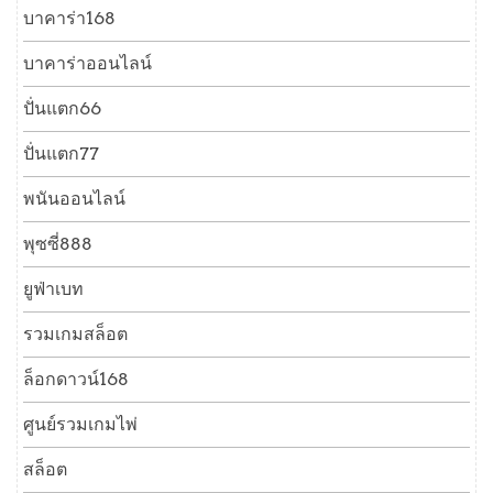
บาคาร่า168
บาคาร่าออนไลน์
ปั่นแตก66
ปั่นแตก77
พนันออนไลน์
พุซซี่888
ยูฟ่าเบท
รวมเกมสล็อต
ล็อกดาวน์168
ศูนย์รวมเกมไพ่
สล็อต