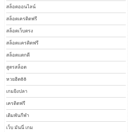
สล็อตออนไลน์
สล็อตเครดิตฟรี
สล็อตเว็บตรง
สล็อตเเครดิตฟรี
สล็อตแตกดี
สูตรสล็อต
หวยฮิต88
เกมยิงปลา
เครดิตฟรี
เดิมพันกีฬา
เว็บ มันนี่ เกม