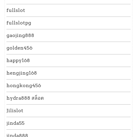
fullslot
fullslotpg
gaojing888
golden456
happy168
hengjing168
hongkong456
hydra888 สล็อต
Jilislot
jinda55
jinda888