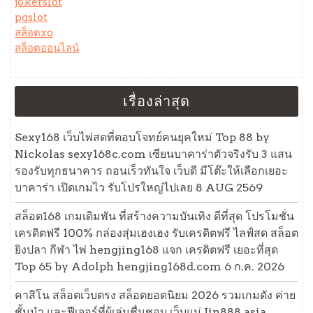
jokerslot
pgslot
สล็อตxo
สล็อตออนไลน์
เรื่องล่าสุด
Sexy168 เว็บไพ่สดที่ตอบโจทย์คนยุคใหม่ Top 88 by
Nickolas sexy168c.com เซียนบาคาร่าตัวจริงรับ 3 แสน
รองรับทุกธนาคาร ถอนเร็วทันใจ เว็บดี มีโต๊ะให้เลือกเยอะ
บาคาร่า เปิดเกมไว รับโปรใหญ่ไปเลย 8 AUG 2569
สล็อต168 เกมเดิมพัน ที่สร้างความบันเทิง ดีที่สุด โปรโมชั่น
เครดิตฟรี 100% กล่องสุ่มเฮงเฮง รับเครดิตฟรี ไลฟ์สด สล็อต
ยิงปลา กีฬา ไพ่ hengjing168 แจก เครดิตฟรี เยอะที่สุด
Top 65 by Adolph hengjing168d.com 6 ก.ค. 2026
คาสิโน สล็อตเว็บตรง สล็อตยอดนิยม 2026 รวมเกมดัง ค่าย
ชั้นนำ และฟีเจอร์ที่ผู้เล่นชื่นชอบ เว็บแม่ Jin888.asia