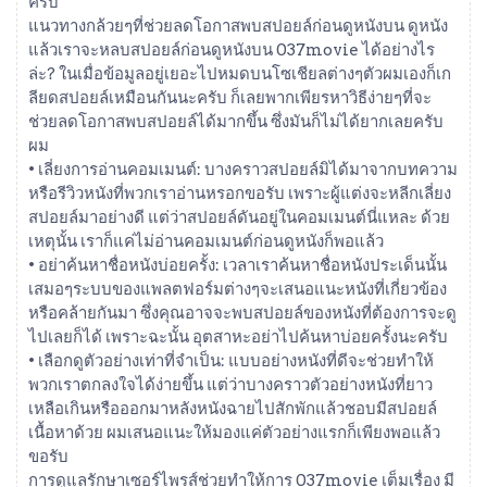
ครับ
แนวทางกล้วยๆที่ช่วยลดโอกาสพบสปอยล์ก่อนดูหนังบน ดูหนัง
แล้วเราจะหลบสปอยล์ก่อนดูหนังบน 037movie ได้อย่างไร
ล่ะ? ในเมื่อข้อมูลอยู่เยอะไปหมดบนโซเชียลต่างๆตัวผมเองก็เก
ลียดสปอยล์เหมือนกันนะครับ ก็เลยพากเพียรหาวิธีง่ายๆที่จะ
ช่วยลดโอกาสพบสปอยล์ได้มากขึ้น ซึ่งมันก็ไม่ได้ยากเลยครับ
ผม
• เลี่ยงการอ่านคอมเมนต์: บางคราวสปอยล์มิได้มาจากบทความ
หรือรีวิวหนังที่พวกเราอ่านหรอกขอรับ เพราะผู้แต่งจะหลีกเลี่ยง
สปอยล์มาอย่างดี แต่ว่าสปอยล์ดันอยู่ในคอมเมนต์นี่แหละ ด้วย
เหตุนั้น เราก็แค่ไม่อ่านคอมเมนต์ก่อนดูหนังก็พอแล้ว
• อย่าค้นหาชื่อหนังบ่อยครั้ง: เวลาเราค้นหาชื่อหนังประเด็นนั้น
เสมอๆระบบของแพลตฟอร์มต่างๆจะเสนอแนะหนังที่เกี่ยวข้อง
หรือคล้ายกันมา ซึ่งคุณอาจจะพบสปอยล์ของหนังที่ต้องการจะดู
ไปเลยก็ได้ เพราะฉะนั้น อุตสาหะอย่าไปค้นหาบ่อยครั้งนะครับ
• เลือกดูตัวอย่างเท่าที่จำเป็น: แบบอย่างหนังที่ดีจะช่วยทำให้
พวกเราตกลงใจได้ง่ายขึ้น แต่ว่าบางคราวตัวอย่างหนังที่ยาว
เหลือเกินหรือออกมาหลังหนังฉายไปสักพักแล้วชอบมีสปอยล์
เนื้อหาด้วย ผมเสนอแนะให้มองแค่ตัวอย่างแรกก็เพียงพอแล้ว
ขอรับ
การดูแลรักษาเซอร์ไพรส์ช่วยทำให้การ 037movie เต็มเรื่อง มี