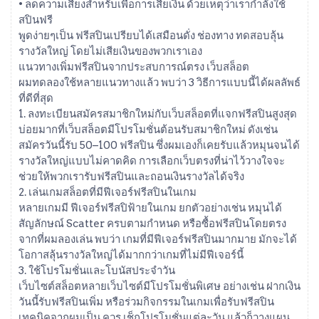
• ลดความเสี่ยงสำหรับเพื่อการเสียเงิน ด้วยเหตุว่าเรากำลังใช้
สปินฟรี
พูดง่ายๆเป็น ฟรีสปินเปรียบได้เสมือนดั่ง ช่องทาง ทดสอบลุ้น
รางวัลใหญ่ โดยไม่เสียเงินของพวกเราเอง
แนวทางเพิ่มฟรีสปินจากประสบการณ์ตรง เว็บสล็อต
ผมทดลองใช้หลายแนวทางแล้ว พบว่า 3 วิธีการแบบนี้ได้ผลลัพธ์
ที่ดีที่สุด
1. ลงทะเบียนสมัครสมาชิกใหม่กับเว็บสล็อตที่แจกฟรีสปินสูงสุด
บ่อยมากที่เว็บสล็อตมีโปรโมชั่นต้อนรับสมาชิกใหม่ ดังเช่น
สมัครวันนี้รับ 50–100 ฟรีสปิน ซึ่งผมเองก็เคยรับแล้วหมุนจนได้
รางวัลใหญ่แบบไม่คาดคิด การเลือกเว็บตรงที่น่าไว้วางใจจะ
ช่วยให้พวกเรารับฟรีสปินและถอนเงินรางวัลได้จริง
2. เล่นเกมสล็อตที่มีฟีเจอร์ฟรีสปินในเกม
หลายเกมมี ฟีเจอร์ฟรีสปิฟ้ายในเกม ยกตัวอย่างเช่น หมุนได้
สัญลักษณ์ Scatter ครบตามกำหนด หรือซื้อฟรีสปินโดยตรง
จากที่ผมลองเล่น พบว่า เกมที่มีฟีเจอร์ฟรีสปินมากมาย มักจะได้
โอกาสลุ้นรางวัลใหญ่ได้มากกว่าเกมที่ไม่มีฟีเจอร์นี้
3. ใช้โปรโมชั่นและโบนัสประจำวัน
เว็บไซต์สล็อตหลายเว็บไซต์มีโปรโมชั่นพิเศษ อย่างเช่น ฝากเงิน
วันนี้รับฟรีสปินเพิ่ม หรือร่วมกิจกรรมในเกมเพื่อรับฟรีสปิน
เทคนิคจากผมเป็น ควร เช็กโปรโมชั่นแต่ละวัน แล้วก็วางแผน