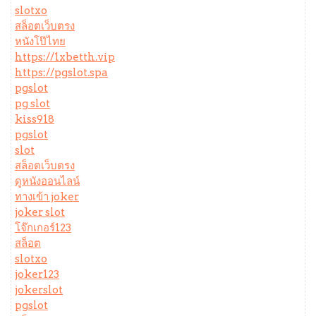
slotxo
สล็อตเว็บตรง
หนังโป๊ไทย
https://1xbetth.vip
https://pgslot.spa
pgslot
pg slot
kiss918
pgslot
slot
สล็อตเว็บตรง
ดูหนังออนไลน์
ทางเข้า joker
joker slot
โจ๊กเกอร์123
สล็อต
slotxo
joker123
jokerslot
pgslot