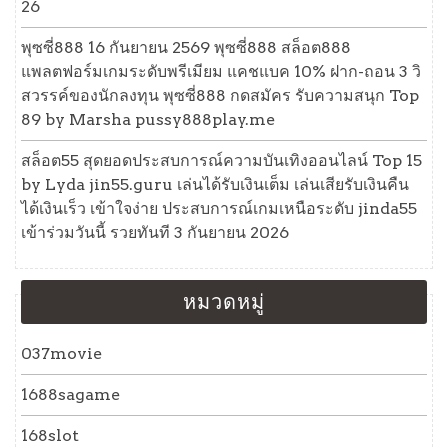
26
พุซซี่888 16 กันยายน 2569 พุซซี่888 สล็อต888
แพลตฟอร์มเกมระดับพรีเมียม แคชแบค 10% ฝาก-ถอน 3 วิ
สวรรค์ของนักลงทุน พุซซี่888 กดสมัคร รับความสนุก Top
89 by Marsha pussy888play.me
สล็อต55 สุดยอดประสบการณ์ความบันเทิงออนไลน์ Top 15
by Lyda jin55.guru เล่นได้รับเงินเต็ม เล่นเสียรับเงินคืน
ได้เงินเร็ว เข้าใจง่าย ประสบการณ์เกมเหนือระดับ jinda55
เข้าร่วมวันนี้ รวยทันที 3 กันยายน 2026
หมวดหมู่
037movie
1688sagame
168slot