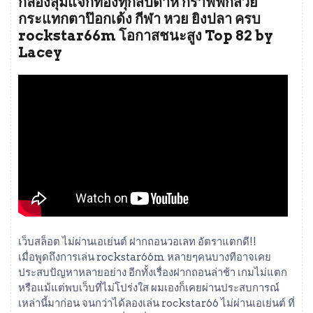
กล่องสุ่มแจกทองทุกสัปดาห์ กราฟฟิกสวย
กระแทกตาป๊อกเด้ง กีฬา หวย ยิงปลา ครบ
rockstar66m โอกาสชนะสูง Top 82 by
Lacey
เว็บสล็อต ไม่ผ่านเอเย่นต์ ฝากถอนวอเลท อัตราแตกดี!!
เมื่อพูดถึงการเล่น rockstar66m หลายๆคนบางทีอาจเคย
ประสบปัญหาหลายอย่าง อีกทั้งเรื่องฝากถอนล่าช้า เกมไม่แตก
หรือแม้แต่พบเว็บที่ไม่โปร่งใส ผมเองก็เคยผ่านประสบการณ์
เหล่านี้มาก่อน จนกว่าได้ลองเล่น rockstar66 ไม่ผ่านเอเย่นต์ ที่