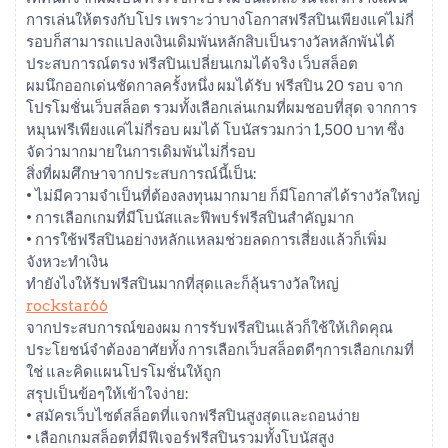
การเล่นให้ตรงกับโปร เพราะว่าบางโอกาสฟรีสปินเพียงแค่ไม่กี่
รอบก็สามารถแปลงเงินเดิมพันหลักสิบเป็นรางวัลหลักพันได้
ประสบการณ์ตรง ฟรีสปินเปลี่ยนเกมได้จริง เว็บสล็อต
ผมนึกออกเด่นชัดกาลครั้งหนึ่ง ผมได้รับ ฟรีสปิน 20 รอบ จาก
โปรโมชั่นเว็บสล็อต รวมทั้งเลือกเล่นเกมที่ผมชอบที่สุด จากการ
หมุนฟรีเพียงแค่ไม่กี่รอบ ผมได้ โบนัสรวมกว่า 1,500 บาท ซึ่ง
จัดว่ามากมายในการเดิมพันไม่กี่รอบ
สิ่งที่ผมศึกษาจากประสบการณ์นี้เป็น:
• ไม่มีความจำเป็นที่ต้องลงทุนมากมาย ก็มีโอกาสได้รางวัลใหญ่
• การเลือกเกมที่มีโบนัสและฟีพบร์ฟรีสปินสำคัญมาก
• การใช้ฟรีสปินอย่างหลักแหลมช่วยลดการเสี่ยงแล้วก็เพิ่ม
จังหวะทำเงิน
ทำยังไงให้รับฟรีสปินมากที่สุดและก็ลุ้นรางวัลใหญ่
rockstar66
จากประสบการณ์ของผม การรับฟรีสปินแล้วก็ใช้ให้เกิดคุณ
ประโยชน์จำต้องอาศัยทั้ง การเลือกเว็บสล็อตดีๆการเลือกเกมที่
ใช่ และคิดแผนโปรโมชั่นให้ถูก
สรุปเป็นข้อๆให้เข้าใจง่าย:
• สมัครเว็บไซต์สล็อตที่แจกฟรีสปินสูงสุดและถอนง่าย
• เลือกเกมสล็อตที่มีฟีเจอร์ฟรีสปินรวมทั้งโบนัสสูง