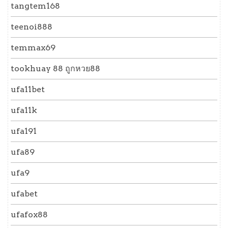
tangtem168
teenoi888
temmax69
tookhuay 88 ถูกหวย88
ufa11bet
ufa11k
ufa191
ufa89
ufa9
ufabet
ufafox88