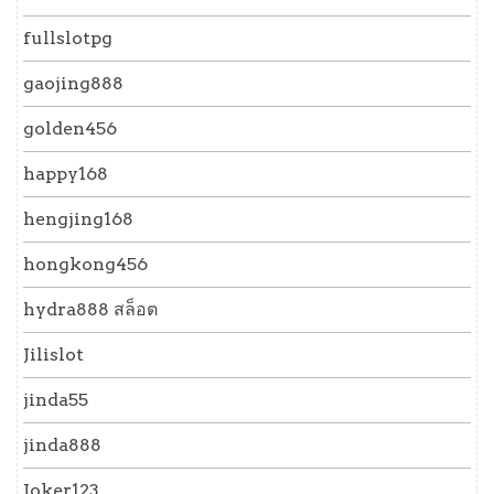
fullslotpg
gaojing888
golden456
happy168
hengjing168
hongkong456
hydra888 สล็อต
Jilislot
jinda55
jinda888
Joker123