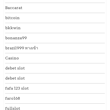
Baccarat
bitcoin
bkkwin
bonanza99
brazil999 ทางเข้า
Casino
debet slot
debet slot
fafa 123 slot
faro168
fullslot