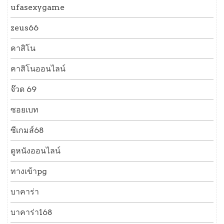
ufasexygame
zeus66
คาสิโน
คาสิโนออนไลน์
จ๊วด 69
ซอยเบท
ซีเกมส์68
ดูหนังออนไลน์
ทางเข้าpg
บาคาร่า
บาคาร่า168