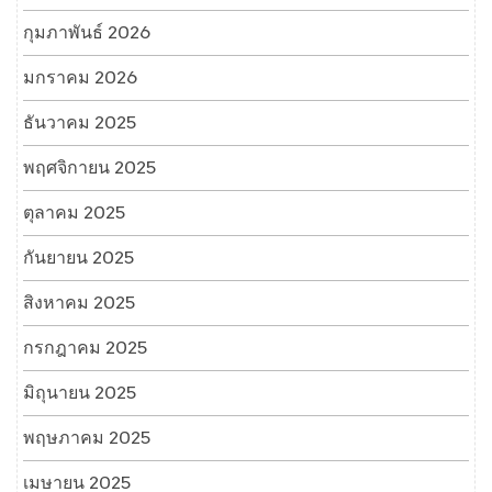
กุมภาพันธ์ 2026
มกราคม 2026
ธันวาคม 2025
พฤศจิกายน 2025
ตุลาคม 2025
กันยายน 2025
สิงหาคม 2025
กรกฎาคม 2025
มิถุนายน 2025
พฤษภาคม 2025
เมษายน 2025