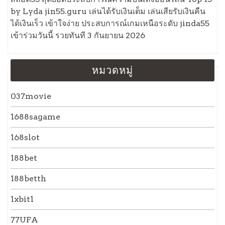
by Lyda jin55.guru เล่นได้รับเงินเต็ม เล่นเสียรับเงินคืน
ได้เงินเร็ว เข้าใจง่าย ประสบการณ์เกมเหนือระดับ jinda55
เข้าร่วมวันนี้ รวยทันที 3 กันยายน 2026
หมวดหมู่
037movie
1688sagame
168slot
188bet
188betth
1xbit1
77UFA