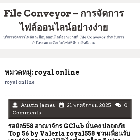
Skip
File Conveyor – การจัดการ
to
content
ไฟล์ออนไลน์อย่างง่าย
บริการจัดการไฟล์และข้อมูลออนไลน์อย่างง่ายที่ File Conveyor สำหรับการ
อัปโหลดและจัดเก็บไฟล์ที่มีประสิทธิภาพ
หมวดหมู่:
royal online
royal online
Austin James
21 พฤศจิกายน 2025
0
Comments
รอยัล558 อาณาจักร GClub มั่นคง ปลอดภัย
Top 56 by Valeria royal558 ชวนเพื่อนรับ