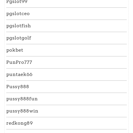
Pgslot99
pgslotceo
pgslotfish
pgslotgolf
pokbet
PunPro777
puntaek66
Pussy888
pussy888fun
pussy888win
redkong89