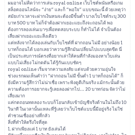
ผมอาจไม่คิดว่าการเล่น royal online เว็บไซต์พนันหรือเกม
สล็อตออนไลน์จะ “ง่าย” และก็ “พอใจ” แบบขณะนี้ ด้วยเหตุว่า
สมัยเก่าเวลาจะฝากเงินหนจะต้องมีขั้นต่ำ บางเว็บไซต์ระบุ 300
บาท 500 บาท ไม่ก็จำต้องฝากเยอะแยะถึงจะถอนได้ พอ
ต้องการลองเล่นเบาๆเพื่อทดสอบระบบ ก็ทำไม่ได้ จำเป็นต้อง
เสี่ยงฝากเยอะแยะสิ่งเดียว
แต่หลังจากได้ลองเล่นกับเว็บไซต์ที่ ฝากถอน ไม่มี อย่างน้อย 1
บาทก็ถอนได้ บอกเลยว่าความรู้สึกมันเปลี่ยนไปแบบสุดขีด นี่
เป็นประสบการณ์ตรงที่อยากเล่าให้คนที่กำลังมองหาเว็บเล่น
แบบไม่เสี่ยง ไม่กดดัน ได้รู้กันแบบชัดๆ
royal online เริ่มจากความสงสัย แต่จบด้วยความอุ่นใจ
ช่วงแรกผมเห็นคำว่า “ฝากถอน ไม่มี ขั้นต่ำ 1 บาทก็ถอนได้” ก็
ยังมีความรู้สึกว่าไม่น่าเชื่อ เพราะฟังดูดีเกินจริง แม้กระนั้นด้วย
ความต้องการอยากจะรู้เลยลองฝากไป… 20 บาทก่อน จัดว่าไม่
เสี่ยงมาก
แค่กดถอนทดลอง ระบบก็โอนกลับเข้าบัญชีจริงด้านในไม่ถึง 10
วินาที ในเวลานั้นแหละที่รู้เลยว่าเว็บไซต์แบบนี้มีอยู่จริง ไม่ใช่
คำชวนเชื่ออย่างที่กลัว
สิ่งที่ทำให้ตรึงใจที่สุด
1. ฝากเพียงแค่ 1 บาท ยังเล่นได้