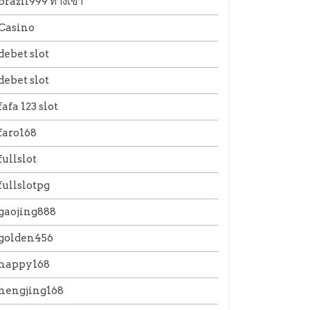
brazil999 ทางเข้า
Casino
debet slot
debet slot
fafa 123 slot
faro168
fullslot
fullslotpg
gaojing888
golden456
happy168
hengjing168