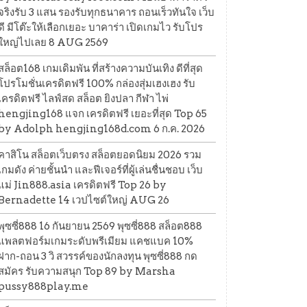
จริงรับ 3 แสน รองรับทุกธนาคาร ถอนเร็วทันใจ เว็บ
ดี มีโต๊ะให้เลือกเยอะ บาคาร่า เปิดเกมไว รับโปร
ใหญ่ไปเลย 8 AUG 2569
สล็อต168 เกมเดิมพัน ที่สร้างความบันเทิง ดีที่สุด
โปรโมชั่นเครดิตฟรี 100% กล่องสุ่มเฮงเฮง รับ
เครดิตฟรี ไลฟ์สด สล็อต ยิงปลา กีฬา ไพ่
hengjing168 แจก เครดิตฟรี เยอะที่สุด Top 65
by Adolph hengjing168d.com 6 ก.ค. 2026
คาสิโน สล็อตเว็บตรง สล็อตยอดนิยม 2026 รวม
เกมดัง ค่ายชั้นนำ และฟีเจอร์ที่ผู้เล่นชื่นชอบ เว็บ
แม่ Jin888.asia เครดิตฟรี Top 26 by
Bernadette 14 เวปไซต์ใหญ่ AUG 26
พุซซี่888 16 กันยายน 2569 พุซซี่888 สล็อต888
แพลตฟอร์มเกมระดับพรีเมียม แคชแบค 10%
ฝาก-ถอน 3 วิ สวรรค์ของนักลงทุน พุซซี่888 กด
สมัคร รับความสนุก Top 89 by Marsha
pussy888play.me