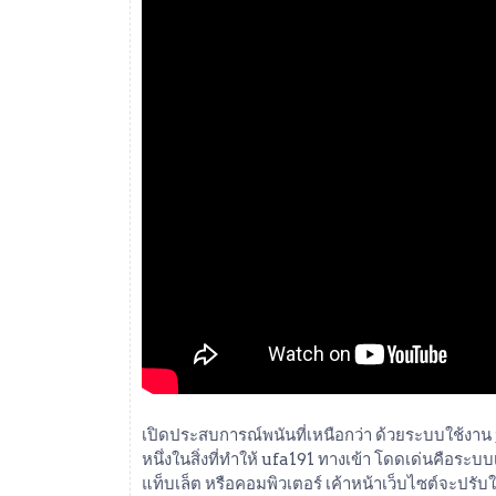
เปิดประสบการณ์พนันที่เหนือกว่า ด้วยระบบใช้งาน
หนึ่งในสิ่งที่ทำให้ ufa191 ทางเข้า โดดเด่นคือระบบ
แท็บเล็ต หรือคอมพิวเตอร์ เค้าหน้าเว็บไซต์จะปรับให