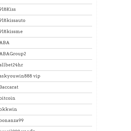
918Kiss
918kissauto
918kissme
ABA
ABAGroup2
allbet24hr
askyouwin888 vip
Baccarat
bitcoin
bkkwin
bonanza99