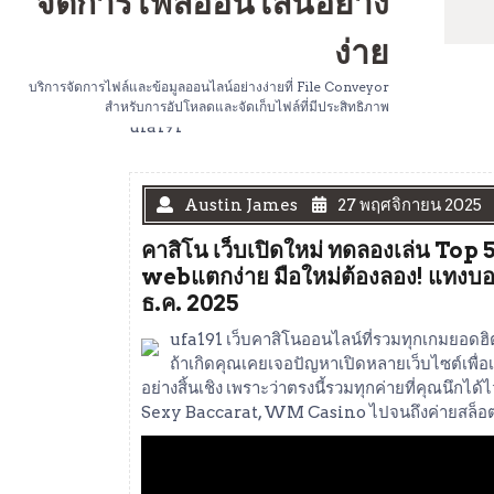
จัดการไฟล์ออนไลน์อย่าง
Skip
to
ง่าย
content
หมวดหมู่:
ufa191
บริการจัดการไฟล์และข้อมูลออนไลน์อย่างง่ายที่ File Conveyor
สำหรับการอัปโหลดและจัดเก็บไฟล์ที่มีประสิทธิภาพ
ufa191
Austin James
27 พฤศจิกายน 2025
คาสิโน เว็บเปิดใหม่ ทดลองเล่น Top 
webแตกง่าย มือใหม่ต้องลอง! แทงบอล
ธ.ค. 2025
ufa191 เว็บคาสิโนออนไลน์ที่รวมทุกเกมยอดฮิตจ
ถ้าเกิดคุณเคยเจอปัญหาเปิดหลายเว็บไซต์เพื่
อย่างสิ้นเชิง เพราะว่าตรงนี้รวมทุกค่ายที่คุณนึ
Sexy Baccarat, WM Casino ไปจนถึงค่ายสล็อต