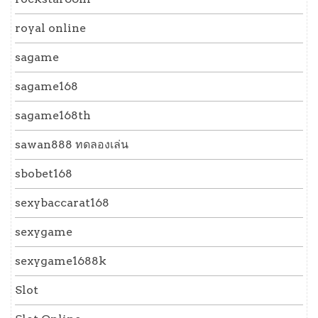
royal online
sagame
sagame168
sagame168th
sawan888 ทดลองเล่น
sbobet168
sexybaccarat168
sexygame
sexygame1688k
Slot