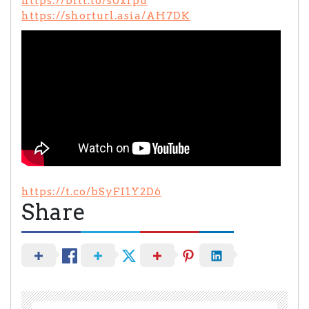
https://bitt.to/s0xrpu
https://shorturl.asia/AH7DK
https://t.co/bSyFI1Y2D6
Share