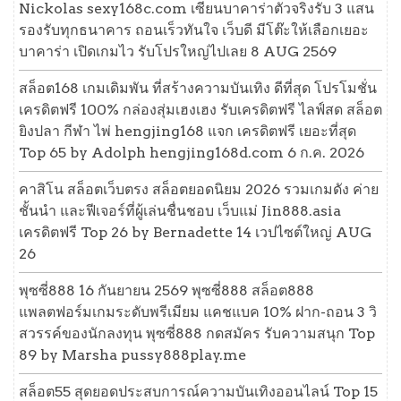
Nickolas sexy168c.com เซียนบาคาร่าตัวจริงรับ 3 แสน
รองรับทุกธนาคาร ถอนเร็วทันใจ เว็บดี มีโต๊ะให้เลือกเยอะ
บาคาร่า เปิดเกมไว รับโปรใหญ่ไปเลย 8 AUG 2569
สล็อต168 เกมเดิมพัน ที่สร้างความบันเทิง ดีที่สุด โปรโมชั่น
เครดิตฟรี 100% กล่องสุ่มเฮงเฮง รับเครดิตฟรี ไลฟ์สด สล็อต
ยิงปลา กีฬา ไพ่ hengjing168 แจก เครดิตฟรี เยอะที่สุด
Top 65 by Adolph hengjing168d.com 6 ก.ค. 2026
คาสิโน สล็อตเว็บตรง สล็อตยอดนิยม 2026 รวมเกมดัง ค่าย
ชั้นนำ และฟีเจอร์ที่ผู้เล่นชื่นชอบ เว็บแม่ Jin888.asia
เครดิตฟรี Top 26 by Bernadette 14 เวปไซต์ใหญ่ AUG
26
พุซซี่888 16 กันยายน 2569 พุซซี่888 สล็อต888
แพลตฟอร์มเกมระดับพรีเมียม แคชแบค 10% ฝาก-ถอน 3 วิ
สวรรค์ของนักลงทุน พุซซี่888 กดสมัคร รับความสนุก Top
89 by Marsha pussy888play.me
สล็อต55 สุดยอดประสบการณ์ความบันเทิงออนไลน์ Top 15