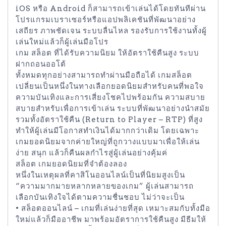
iOS หรือ Android ก็สามารถเข้าเล่นได้โดยทันทีผ่าน
โปรแกรมเบราเซอร์หรือแอปพลิเคชันที่พัฒนาอย่าง
เสถียร ภาพชัดเจน ระบบลื่นไหล รองรับการใช้งานทั้งผู้
เล่นใหม่แล้วก็ผู้เล่นมือโปร
เกม สล็อต ที่ได้รับความนิยม ให้อัตราใช้คืนสูง ระบบ
ฝากถอนออโต้
ทั้งหมดทุกอย่างสามารถทำผ่านมือถือได้ เกมสล็อต
เปลี่ยนเป็นหนึ่งในทางเลือกยอดนิยมสำหรับคนที่พอใจ
ความบันเทิงและการเสี่ยงโชคไปพร้อมกัน ความสบาย
สบายสำหรับเพื่อการเข้าเล่น ระบบที่พัฒนาอย่างนำสมัย
รวมทั้งอัตราใช้คืน (Return to Player – RTP) ที่สูง
ทำให้ผู้เล่นมีโอกาสทำเงินได้มากกว่าเดิม โดยเฉพาะ
เกมยอดนิยมจากค่ายใหญ่ที่ถูกวางแบบมาเพื่อให้เล่น
ง่าย สนุก แล้วก็คืนผลกำไรสู่ผู้เล่นอย่างคุ้มค่
สล็อต เกมยอดนิยมที่จำต้องลอง
หนึ่งในเหตุผลที่คาสิโนออนไลน์เป็นที่นิยมสูงเป็น
“ความมากมายหลากหลายของเกม” ผู้เล่นสามารถ
เลือกบันเทิงใจได้ตามความชื่นชอบ ไม่ว่าจะเป็น
• สล็อตออนไลน์ – เกมที่เล่นง่ายที่สุด เหมาะสมกับทั้งมือ
ใหม่แล้วก็มืออาชีพ มาพร้อมอัตราการใช้คืนสูง มีธีมให้