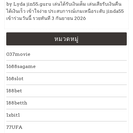
by Lyda jin55.guru เล่นได้รับเงินเต็ม เล่นเสียรับเงินคืน
ได้เงินเร็ว เข้าใจง่าย ประสบการณ์เกมเหนือระดับ jinda55
เข้าร่วมวันนี้ รวยทันที 3 กันยายน 2026
หมวดหมู่
037movie
1688sagame
168slot
188bet
188betth
1xbit1
77UFA