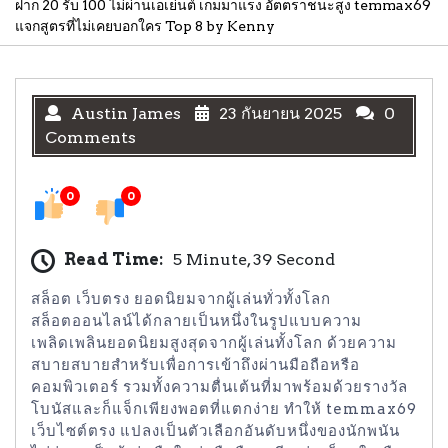
ฝาก 20 รับ 100 ไม่ผ่านเอเย่นต์ เกมมาแรง อัตตราชนะสูง temmax69
แจกสูตรที่ไม่เคยบอกใคร Top 8 by Kenny
Austin James
23 กันยายน 2025
0
Comments
0
0
Read Time:
5 Minute, 39 Second
สล็อต เว็บตรง ยอดนิยมจากผู้เล่นทั่วทั้งโลก
สล็อตออนไลน์ได้กลายเป็นหนึ่งในรูปแบบความ
เพลิดเพลินยอดนิยมสูงสุดจากผู้เล่นทั้งโลก ด้วยความ
สบายสบายสำหรับเพื่อการเข้าถึงผ่านมือถือหรือ
คอมพิวเตอร์ รวมทั้งความตื่นเต้นที่มาพร้อมด้วยรางวัล
โบนัสและก็แจ็กเพียงพอตที่แตกง่าย ทำให้ temmax69
เว็บไซต์ตรง แปลงเป็นตัวเลือกอันดับหนึ่งของนักพนัน