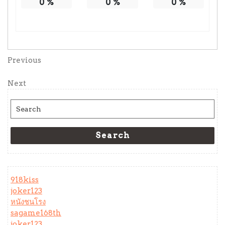
0
%
0
%
0
%
แนะแนว
Previous
Previous
Post
เรื่อง
Next
Next
Post
Search
for:
Search
918kiss
joker123
หนังชนโรง
sagame168th
joker123