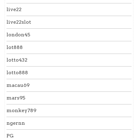
live22
live22slot
london45
lot888
lotto432
lotto888
macau69
mars95
monkey789
ngernn
PG