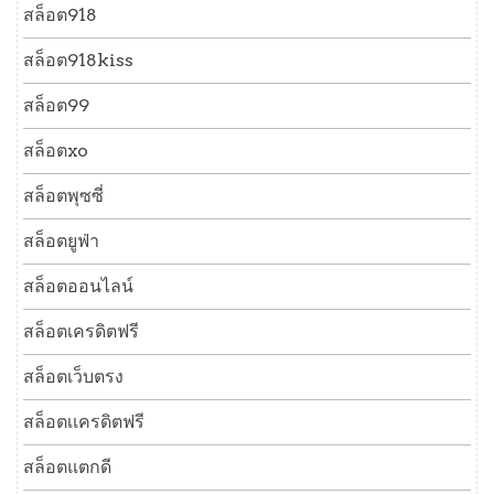
สล็อต918
สล็อต918kiss
สล็อต99
สล็อตxo
สล็อตพุซซี่
สล็อตยูฟ่า
สล็อตออนไลน์
สล็อตเครดิตฟรี
สล็อตเว็บตรง
สล็อตเเครดิตฟรี
สล็อตแตกดี