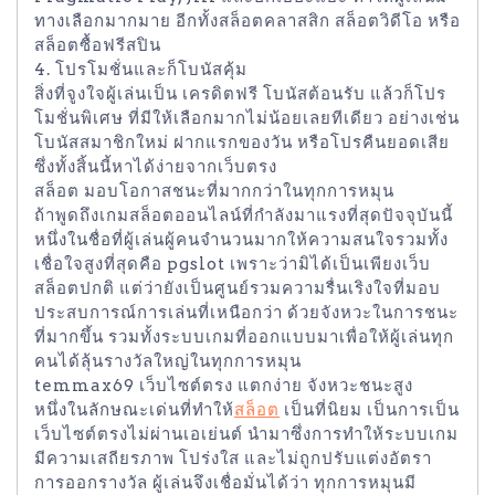
ทางเลือกมากมาย อีกทั้งสล็อตคลาสสิก สล็อตวิดีโอ หรือ
สล็อตซื้อฟรีสปิน
4. โปรโมชั่นและก็โบนัสคุ้ม
สิ่งที่จูงใจผู้เล่นเป็น เครดิตฟรี โบนัสต้อนรับ แล้วก็โปร
โมชั่นพิเศษ ที่มีให้เลือกมากไม่น้อยเลยทีเดียว อย่างเช่น
โบนัสสมาชิกใหม่ ฝากแรกของวัน หรือโปรคืนยอดเสีย
ซึ่งทั้งสิ้นนี้หาได้ง่ายจากเว็บตรง
สล็อต มอบโอกาสชนะที่มากกว่าในทุกการหมุน
ถ้าพูดถึงเกมสล็อตออนไลน์ที่กำลังมาแรงที่สุดปัจจุบันนี้
หนึ่งในชื่อที่ผู้เล่นผู้คนจำนวนมากให้ความสนใจรวมทั้ง
เชื่อใจสูงที่สุดคือ pgslot เพราะว่ามิได้เป็นเพียงเว็บ
สล็อตปกติ แต่ว่ายังเป็นศูนย์รวมความรื่นเริงใจที่มอบ
ประสบการณ์การเล่นที่เหนือกว่า ด้วยจังหวะในการชนะ
ที่มากขึ้น รวมทั้งระบบเกมที่ออกแบบมาเพื่อให้ผู้เล่นทุก
คนได้ลุ้นรางวัลใหญ่ในทุกการหมุน
temmax69 เว็บไซต์ตรง แตกง่าย จังหวะชนะสูง
หนึ่งในลักษณะเด่นที่ทำให้
สล็อต
เป็นที่นิยม เป็นการเป็น
เว็บไซต์ตรงไม่ผ่านเอเย่นต์ นำมาซึ่งการทำให้ระบบเกม
มีความเสถียรภาพ โปร่งใส และไม่ถูกปรับแต่งอัตรา
การออกรางวัล ผู้เล่นจึงเชื่อมั่นได้ว่า ทุกการหมุนมี