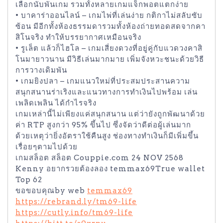
เลือกนับพันเกม รวมทั้งหลายเกมแจ็กพอตแตกง่าย
• บาคาร่าออนไลน์ – เกมไพ่ที่เล่นง่าย กติกาไม่สลับซับ
ซ้อน มีอีกทั้งห้องธรรมดารวมทั้งห้องถ่ายทอดสดจากคา
สิโนจริง ทำให้บรรยากาศเหมือนจริง
• รูเล็ต แล้วก็ไฮโล – เกมเสี่ยงดวงที่อยู่คู่กับแวดวงคาสิ
โนมายาวนาน มีวิธีเล่นมากมาย เพิ่มจังหวะชนะด้วยวิธี
การวางเดิมพัน
• เกมยิงปลา – เกมแนวใหม่ที่ประสมประสานความ
สนุกสนานร่าเริงและแนวทางการทำเงินไปพร้อม เล่น
เพลิดเพลิน ได้กำไรจริง
เกมเหล่านี้ไม่เพียงแค่สนุกสนาน แต่ว่ายังถูกพัฒนาด้วย
ค่า RTP สูงกว่า 95% ขึ้นไป ซึ่งจัดว่าดีต่อผู้เล่นมาก
ด้วยเหตุว่ายิ่งอัตราใช้คืนสูง ช่องทางทำเงินก็มีเพิ่มขึ้น
เรื่อยๆตามไปด้วย
เกมสล็อต สล็อต Couppie.com 24 NOV 2568
Kenny อยากรวยต้องลอง temmax69True wallet
Top 62
ขอขอบคุณby web
temmax69
https://rebrand.ly/tm69-life
https://cutly.info/tm69-life