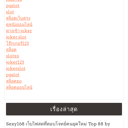
pgslot
slot
สล็อตเว็บตรง
ดูหนังออนไลน์
ทางเข้า joker
joker slot
โจ๊กเกอร์123
สล็อต
slotxo
joker123
jokerslot
pgslot
สล็อตxo
สล็อตออนไลน์
เรื่องล่าสุด
Sexy168 เว็บไพ่สดที่ตอบโจทย์คนยุคใหม่ Top 88 by