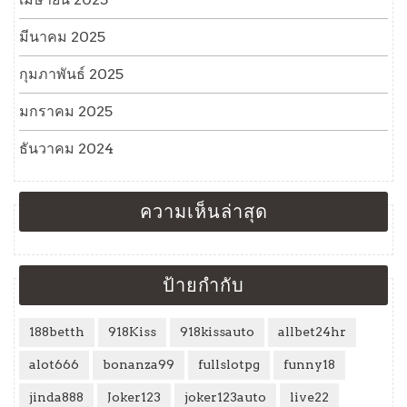
มีนาคม 2025
กุมภาพันธ์ 2025
มกราคม 2025
ธันวาคม 2024
ความเห็นล่าสุด
ป้ายกำกับ
188betth
918Kiss
918kissauto
allbet24hr
alot666
bonanza99
fullslotpg
funny18
jinda888
Joker123
joker123auto
live22