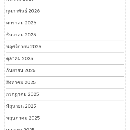
กุมภาพันธ์ 2026
มกราคม 2026
ธันวาคม 2025
พฤศจิกายน 2025
ตุลาคม 2025
กันยายน 2025
สิงหาคม 2025
กรกฎาคม 2025
มิถุนายน 2025
พฤษภาคม 2025
เมษายน 2025