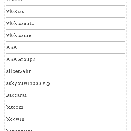
918Kiss
918kissauto
918kissme
ABA
ABAGroup2
allbet24hr
askyouwin888 vip
Baccarat
bitcoin
bkkwin