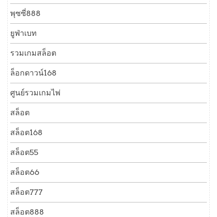
พุซซี่888
ยูฟ่าเบท
รวมเกมสล็อต
ล็อกดาวน์168
ศูนย์รวมเกมไพ่
สล็อต
สล็อต168
สล็อต55
สล็อต66
สล็อต777
สล็อต888