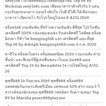
Sexy168 เว็บไพ่สดที่ตอบโจทย์คนยุคใหม่ Top 88 by
Nickolas sexy168c.com เซียนบาคาร่าตัวจริงรับ 3 แสน
รองรับทุกธนาคาร ถอนเร็วทันใจ เว็บดี มีโต๊ะให้เลือกเยอะ
บาคาร่า เปิดเกมไว รับโปรใหญ่ไปเลย 8 AUG 2569
สล็อต168 เกมเดิมพัน ที่สร้างความบันเทิง ดีที่สุด โปรโมชั่น
เครดิตฟรี 100% กล่องสุ่มเฮงเฮง รับเครดิตฟรี ไลฟ์สด สล็อต
ยิงปลา กีฬา ไพ่ hengjing168 แจก เครดิตฟรี เยอะที่สุด
Top 65 by Adolph hengjing168d.com 6 ก.ค. 2026
คาสิโน สล็อตเว็บตรง สล็อตยอดนิยม 2026 รวมเกมดัง ค่าย
ชั้นนำ และฟีเจอร์ที่ผู้เล่นชื่นชอบ เว็บแม่ Jin888.asia
เครดิตฟรี Top 26 by Bernadette 14 เวปไซต์ใหญ่ AUG
26
พุซซี่888 16 กันยายน 2569 พุซซี่888 สล็อต888
แพลตฟอร์มเกมระดับพรีเมียม แคชแบค 10% ฝาก-ถอน 3 วิ
สวรรค์ของนักลงทุน พุซซี่888 กดสมัคร รับความสนุก Top
89 by Marsha pussy888play.me