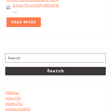
https://t.co/6ZPv3Nw8Ys
…
READ
READ MORE
MORE
Search
for:
Search
918kiss
joker123
หนังชนโรง
sagame168th