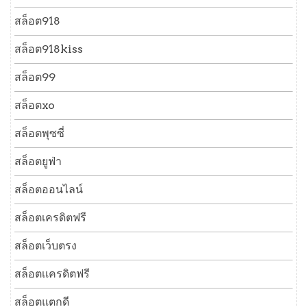
สล็อต918
สล็อต918kiss
สล็อต99
สล็อตxo
สล็อตพุซซี่
สล็อตยูฟ่า
สล็อตออนไลน์
สล็อตเครดิตฟรี
สล็อตเว็บตรง
สล็อตเเครดิตฟรี
สล็อตแตกดี