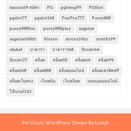
macau69 สมัคร
PG
pgheng99
PGSlot
pgslot77
pgslot168
PunPro777
Pussy888
pussy888fun
pussy888play
sagame
sagame168th
Slotxo
slotxo24hr
sretthi99
ufabet
บาคาร่า
บาคาร่า168
ปั่นแตก66
ปั่นแตก77
สล็อต
สล็อต55
สล็อต66
สล็อต99
สล็อต168
สล็อต888
สล็อตออนไลน์
สล็อตเครดิตฟรี
สล็อตเว็บตรง
เว็บพนัน
เว็บสล็อต
แทงบอลออนไลน์
โจ๊กเกอร์123
Pet Clinic WordPress Theme By Luzuk