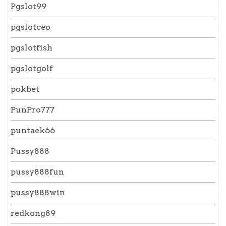
Pgslot99
pgslotceo
pgslotfish
pgslotgolf
pokbet
PunPro777
puntaek66
Pussy888
pussy888fun
pussy888win
redkong89