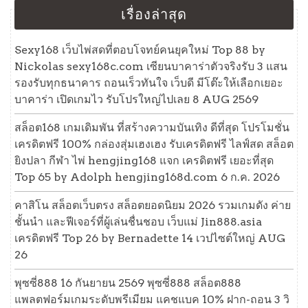
เรื่องล่าสุด
Sexy168 เว็บไพ่สดที่ตอบโจทย์คนยุคใหม่ Top 88 by
Nickolas sexy168c.com เซียนบาคาร่าตัวจริงรับ 3 แสน
รองรับทุกธนาคาร ถอนเร็วทันใจ เว็บดี มีโต๊ะให้เลือกเยอะ
บาคาร่า เปิดเกมไว รับโปรใหญ่ไปเลย 8 AUG 2569
สล็อต168 เกมเดิมพัน ที่สร้างความบันเทิง ดีที่สุด โปรโมชั่น
เครดิตฟรี 100% กล่องสุ่มเฮงเฮง รับเครดิตฟรี ไลฟ์สด สล็อต
ยิงปลา กีฬา ไพ่ hengjing168 แจก เครดิตฟรี เยอะที่สุด
Top 65 by Adolph hengjing168d.com 6 ก.ค. 2026
คาสิโน สล็อตเว็บตรง สล็อตยอดนิยม 2026 รวมเกมดัง ค่าย
ชั้นนำ และฟีเจอร์ที่ผู้เล่นชื่นชอบ เว็บแม่ Jin888.asia
เครดิตฟรี Top 26 by Bernadette 14 เวปไซต์ใหญ่ AUG
26
พุซซี่888 16 กันยายน 2569 พุซซี่888 สล็อต888
แพลตฟอร์มเกมระดับพรีเมียม แคชแบค 10% ฝาก-ถอน 3 วิ