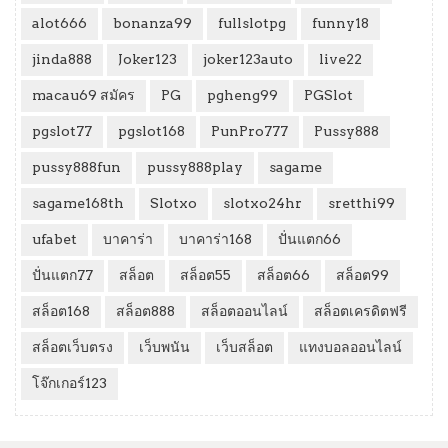
alot666
bonanza99
fullslotpg
funny18
jinda888
Joker123
joker123auto
live22
macau69 สมัคร
PG
pgheng99
PGSlot
pgslot77
pgslot168
PunPro777
Pussy888
pussy888fun
pussy888play
sagame
sagame168th
Slotxo
slotxo24hr
sretthi99
ufabet
บาคาร่า
บาคาร่า168
ปั่นแตก66
ปั่นแตก77
สล็อต
สล็อต55
สล็อต66
สล็อต99
สล็อต168
สล็อต888
สล็อตออนไลน์
สล็อตเครดิตฟรี
สล็อตเว็บตรง
เว็บพนัน
เว็บสล็อต
แทงบอลออนไลน์
โจ๊กเกอร์123