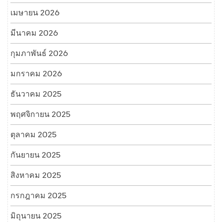
เมษายน 2026
มีนาคม 2026
กุมภาพันธ์ 2026
มกราคม 2026
ธันวาคม 2025
พฤศจิกายน 2025
ตุลาคม 2025
กันยายน 2025
สิงหาคม 2025
กรกฎาคม 2025
มิถุนายน 2025