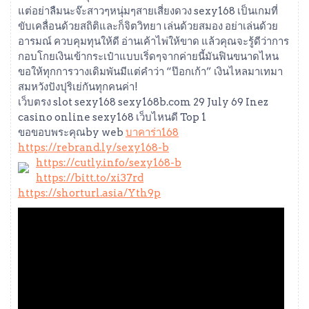
แต่อย่าลืมนะจ๊ะสาวๆหนุ่มๆสายเสี่ยงดวง sexy168 เป็นเกมที่
ขับเคลื่อนด้วยสถิติและก็จิตวิทยา เล่นด้วยสมอง อย่าเล่นด้วย
อารมณ์ ควบคุมทุนให้ดี อ่านเค้าไพ่ให้ขาด แล้วคุณจะรู้ดีว่าการ
กอบโกยเงินเข้ากระเป๋าแบบเริ่ดๆจากค่ายนี้มันฟินขนาดไหน
ขอให้ทุกการวางเดิมพันมีแต่คำว่า “ป๊อกเก้า” เงินไหลมาเทมา
สมหวังปังปุริเย่กันทุกคนค่า!
เว็บตรง slot sexy168 sexy168b.com 29 July 69 Inez
casino online sexy168 เว็บไหนดี Top 1
ขอขอบพระคุณby web
บาคาร่า168
https://rebrand.ly/sexy168-b
https://cutly.info/sexy168-b
https://bitt.to/xi37rd
https://shorturl.asia/Yth9p