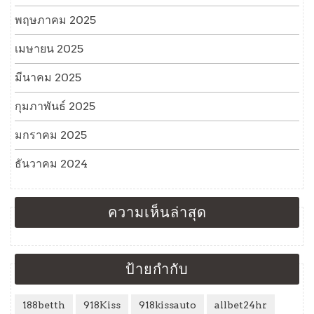
พฤษภาคม 2025
เมษายน 2025
มีนาคม 2025
กุมภาพันธ์ 2025
มกราคม 2025
ธันวาคม 2024
ความเห็นล่าสุด
ป้ายกำกับ
188betth
918Kiss
918kissauto
allbet24hr