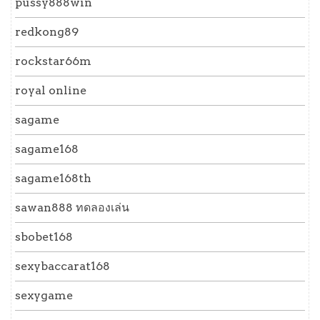
pussy888win
redkong89
rockstar66m
royal online
sagame
sagame168
sagame168th
sawan888 ทดลองเล่น
sbobet168
sexybaccarat168
sexygame