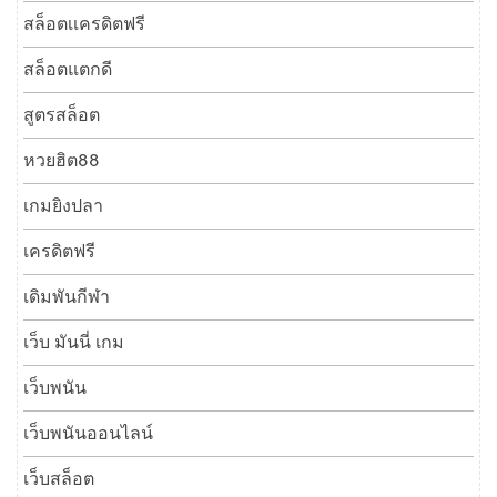
สล็อตเเครดิตฟรี
สล็อตแตกดี
สูตรสล็อต
หวยฮิต88
เกมยิงปลา
เครดิตฟรี
เดิมพันกีฬา
เว็บ มันนี่ เกม
เว็บพนัน
เว็บพนันออนไลน์
เว็บสล็อต