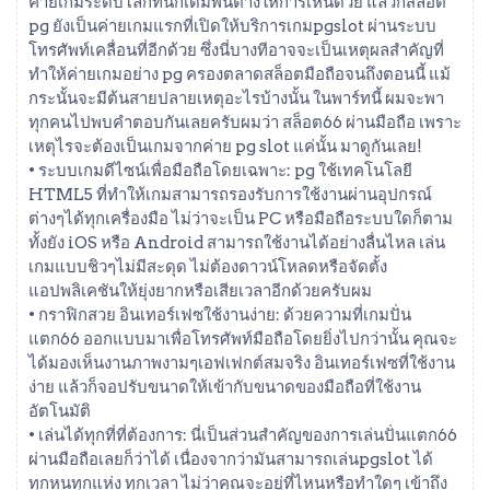
ค่ายเกมระดับโลกที่นักเดิมพันต่างให้การเห็นด้วย แล้วก็สล็อต
pg ยังเป็นค่ายเกมแรกที่เปิดให้บริการเกมpgslot ผ่านระบบ
โทรศัพท์เคลื่อนที่อีกด้วย ซึ่งนี่บางทีอาจจะเป็นเหตุผลสำคัญที่
ทำให้ค่ายเกมอย่าง pg ครองตลาดสล็อตมือถือจนถึงตอนนี้ แม้
กระนั้นจะมีต้นสายปลายเหตุอะไรบ้างนั้น ในพาร์ทนี้ ผมจะพา
ทุกคนไปพบคำตอบกันเลยครับผมว่า สล็อต66 ผ่านมือถือ เพราะ
เหตุไรจะต้องเป็นเกมจากค่าย pg slot แค่นั้น มาดูกันเลย!
• ระบบเกมดีไซน์เพื่อมือถือโดยเฉพาะ: pg ใช้เทคโนโลยี
HTML5 ที่ทำให้เกมสามารถรองรับการใช้งานผ่านอุปกรณ์
ต่างๆได้ทุกเครื่องมือ ไม่ว่าจะเป็น PC หรือมือถือระบบใดก็ตาม
ทั้งยัง iOS หรือ Android สามารถใช้งานได้อย่างลื่นไหล เล่น
เกมแบบชิวๆไม่มีสะดุด ไม่ต้องดาวน์โหลดหรือจัดตั้ง
แอปพลิเคชันให้ยุ่งยากหรือเสียเวลาอีกด้วยครับผม
• กราฟิกสวย อินเทอร์เฟซใช้งานง่าย: ด้วยความที่เกมปั่น
แตก66 ออกแบบมาเพื่อโทรศัพท์มือถือโดยยิ่งไปกว่านั้น คุณจะ
ได้มองเห็นงานภาพงามๆเอฟเฟกต์สมจริง อินเทอร์เฟซที่ใช้งาน
ง่าย แล้วก็จอปรับขนาดให้เข้ากับขนาดของมือถือที่ใช้งาน
อัตโนมัติ
• เล่นได้ทุกที่ที่ต้องการ: นี่เป็นส่วนสำคัญของการเล่นปั่นแตก66
ผ่านมือถือเลยก็ว่าได้ เนื่องจากว่ามันสามารถเล่นpgslot ได้
ทุกหนทุกแห่ง ทุกเวลา ไม่ว่าคุณจะอยู่ที่ไหนหรือทำใดๆ เข้าถึง