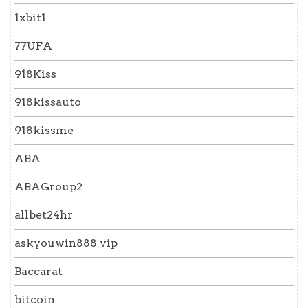
1xbit1
77UFA
918Kiss
918kissauto
918kissme
ABA
ABAGroup2
allbet24hr
askyouwin888 vip
Baccarat
bitcoin