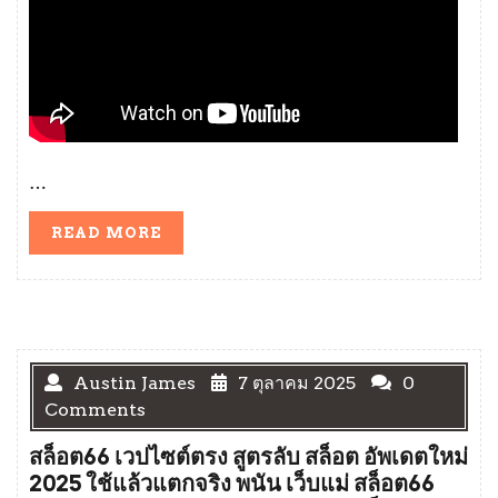
…
READ
READ MORE
MORE
Austin James
7 ตุลาคม 2025
0
Comments
สล็อต66 เวปไซต์ตรง สูตรลับ สล็อต อัพเดตใหม่
2025 ใช้แล้วแตกจริง พนัน เว็บแม่ สล็อต66