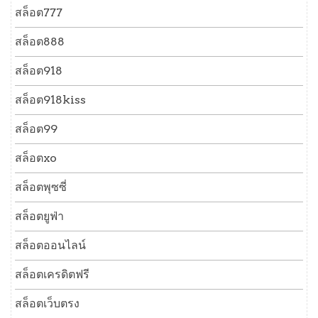
สล็อต777
สล็อต888
สล็อต918
สล็อต918kiss
สล็อต99
สล็อตxo
สล็อตพุซซี่
สล็อตยูฟ่า
สล็อตออนไลน์
สล็อตเครดิตฟรี
สล็อตเว็บตรง