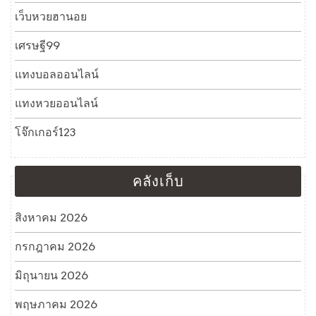
เว็บหวยฮานอย
เศรษฐี99
แทงบอลออนไลน์
แทงหวยออนไลน์
โจ๊กเกอร์123
คลังเก็บ
สิงหาคม 2026
กรกฎาคม 2026
มิถุนายน 2026
พฤษภาคม 2026