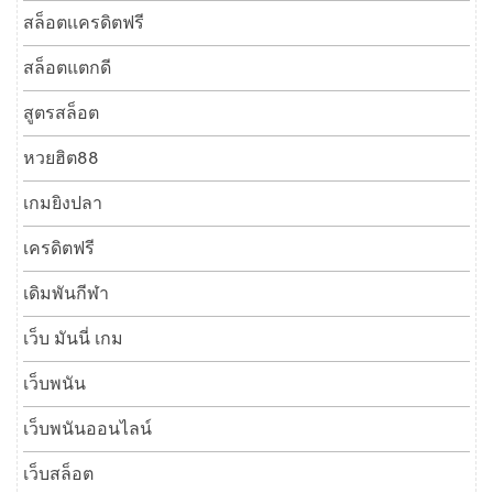
สล็อตเเครดิตฟรี
สล็อตแตกดี
สูตรสล็อต
หวยฮิต88
เกมยิงปลา
เครดิตฟรี
เดิมพันกีฬา
เว็บ มันนี่ เกม
เว็บพนัน
เว็บพนันออนไลน์
เว็บสล็อต