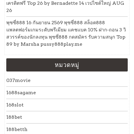
เครดิตฟรี Top 26 by Bernadette 14 เวปไซต์ใหญ่ AUG
26
พุซซี่888 16 กันยายน 2569 พุซซี่888 สล็อต888
แพลตฟอร์มเกมระดับพรีเมียม แคชแบค 10% ฝาก-ถอน 3 วิ
สวรรค์ของนักลงทุน พุซซี่888 กดสมัคร รับความสนุก Top
89 by Marsha pussy888play.me
หมวดหมู่
037movie
1688sagame
168slot
188bet
188betth