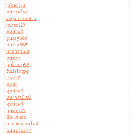
joker123
หนังชนโรง
sagame168th
joker123
ดูหนังฟรี
pussy888
pussy888
บาคาร่า168
pgslot
pgheng99
fullslotpg
live22
ดูหนัง
ดูหนังฟรี
หนังออนไลน์
ดูหนังฟรี
pgslot77
ปั่นแตก66
บาคาร่าออนไลน์
punpro777