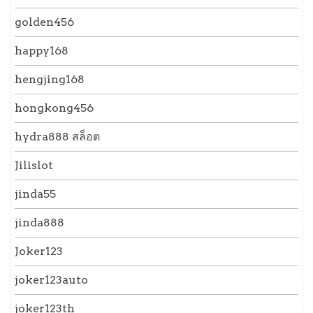
golden456
happy168
hengjing168
hongkong456
hydra888 สล็อต
Jilislot
jinda55
jinda888
Joker123
joker123auto
joker123th