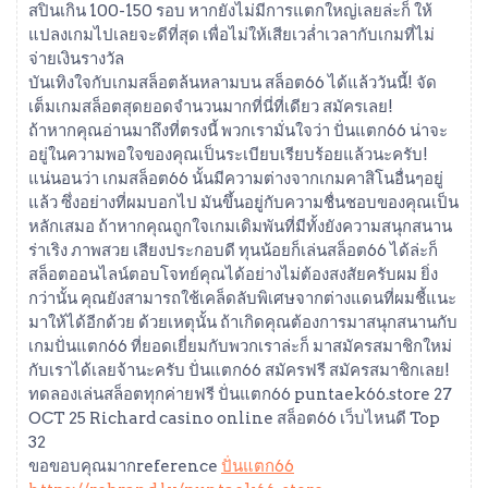
สปินเกิน 100-150 รอบ หากยังไม่มีการแตกใหญ่เลยล่ะก็ ให้
แปลงเกมไปเลยจะดีที่สุด เพื่อไม่ให้เสียเวล่ำเวลากับเกมที่ไม่
จ่ายเงินรางวัล
บันเทิงใจกับเกมสล็อตล้นหลามบน สล็อต66 ได้แล้ววันนี้! จัด
เต็มเกมสล็อตสุดยอดจำนวนมากที่นี่ที่เดียว สมัครเลย!
ถ้าหากคุณอ่านมาถึงที่ตรงนี้ พวกเรามั่นใจว่า ปั่นแตก66 น่าจะ
อยู่ในความพอใจของคุณเป็นระเบียบเรียบร้อยแล้วนะครับ!
แน่นอนว่า เกมสล็อต66 นั้นมีความต่างจากเกมคาสิโนอื่นๆอยู่
แล้ว ซึ่งอย่างที่ผมบอกไป มันขึ้นอยู่กับความชื่นชอบของคุณเป็น
หลักเสมอ ถ้าหากคุณถูกใจเกมเดิมพันที่มีทั้งยังความสนุกสนาน
ร่าเริง ภาพสวย เสียงประกอบดี ทุนน้อยก็เล่นสล็อต66 ได้ล่ะก็
สล็อตออนไลน์ตอบโจทย์คุณได้อย่างไม่ต้องสงสัยครับผม ยิ่ง
กว่านั้น คุณยังสามารถใช้เคล็ดลับพิเศษจากต่างแดนที่ผมชี้แนะ
มาให้ได้อีกด้วย ด้วยเหตุนั้น ถ้าเกิดคุณต้องการมาสนุกสนานกับ
เกมปั่นแตก66 ที่ยอดเยี่ยมกับพวกเราล่ะก็ มาสมัครสมาชิกใหม่
กับเราได้เลยจ้านะครับ ปั่นแตก66 สมัครฟรี สมัครสมาชิกเลย!
ทดลองเล่นสล็อตทุกค่ายฟรี ปั่นแตก66 puntaek66.store 27
OCT 25 Richard casino online สล็อต66 เว็บไหนดี Top
32
ขอขอบคุณมากreference
ปั่นแตก66