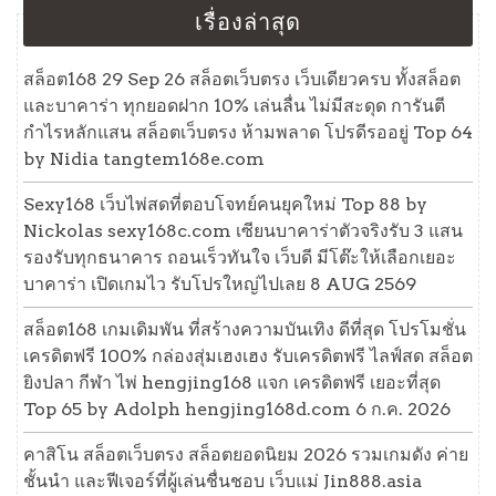
เรื่องล่าสุด
สล็อต168 29 Sep 26 สล็อตเว็บตรง เว็บเดียวครบ ทั้งสล็อต
และบาคาร่า ทุกยอดฝาก 10% เล่นลื่น ไม่มีสะดุด การันตี
กำไรหลักแสน สล็อตเว็บตรง ห้ามพลาด โปรดีรออยู่ Top 64
by Nidia tangtem168e.com
Sexy168 เว็บไพ่สดที่ตอบโจทย์คนยุคใหม่ Top 88 by
Nickolas sexy168c.com เซียนบาคาร่าตัวจริงรับ 3 แสน
รองรับทุกธนาคาร ถอนเร็วทันใจ เว็บดี มีโต๊ะให้เลือกเยอะ
บาคาร่า เปิดเกมไว รับโปรใหญ่ไปเลย 8 AUG 2569
สล็อต168 เกมเดิมพัน ที่สร้างความบันเทิง ดีที่สุด โปรโมชั่น
เครดิตฟรี 100% กล่องสุ่มเฮงเฮง รับเครดิตฟรี ไลฟ์สด สล็อต
ยิงปลา กีฬา ไพ่ hengjing168 แจก เครดิตฟรี เยอะที่สุด
Top 65 by Adolph hengjing168d.com 6 ก.ค. 2026
คาสิโน สล็อตเว็บตรง สล็อตยอดนิยม 2026 รวมเกมดัง ค่าย
ชั้นนำ และฟีเจอร์ที่ผู้เล่นชื่นชอบ เว็บแม่ Jin888.asia