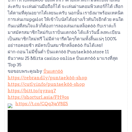
บริการเว็บสล็อต66 ของพวกเราด้วยแล้วล่ะก็ มันจะยิ่งง่ายเลย
ล่ะครับ จะเล่นผ่านมือถือก็ได้ จะเล่นผ่านคอมพิวเตอร์ก็ได้ เลือก
ได้ตามที่คุณอยากได้เลยนะครับ นอกนั้น เรายังมาพร้อมเทคนิค
การเล่นเกมpgslot ให้เข้าโบนัสได้อย่างเร็วทันใจอีกด้วย คนใด
กันแน่ที่สนใจแล้วก็ต้องการลองเล่นเกมสล็อต66 กับเราล่ะก็
มาสมัครสมาชิกใหม่กับเราปั่นแตก66 ได้แล้ววันนี้ ลงทะเบียน
เป็นสมาชิกใหม่ฟรี ไม่มีค่าจารีตใดๆก็ตามทั้งสิ้นแน่ๆ 100%
อย่ารอคอยช้า สมัครเป็นสมาชิกสล็อต66 กันได้เลย!
ฝาก-ถอน ไม่มีขั้นต่ำ ปั่นแตก66 Puntaek66.store 11
ธันวาคม 25 Mirta casino online ปั่นแตก66 มาแรงที่สุด
Top 35
ขอขอบพระคุณby
ปั่นแตก66
https://rebrand.ly/puntaek66-shop
https://cutly.info/puntaek66-shop
https://bitt.to/qyzuq7
https://shorturl.asia/FH9os
https://t.co/CQq3jaV8E5