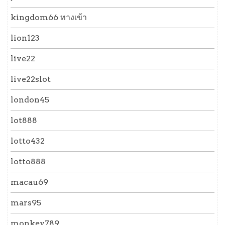
kingdom66 ทางเข้า
lion123
live22
live22slot
london45
lot888
lotto432
lotto888
macau69
mars95
monkey789