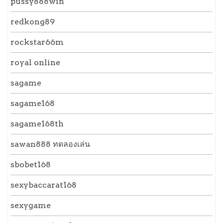
pussy888win
redkong89
rockstar66m
royal online
sagame
sagame168
sagame168th
sawan888 ทดลองเล่น
sbobet168
sexybaccarat168
sexygame