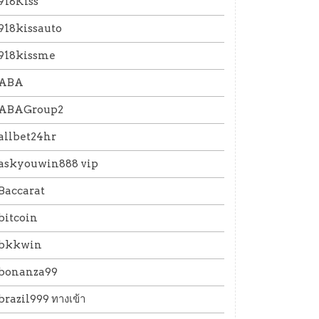
918Kiss
918kissauto
918kissme
ABA
ABAGroup2
allbet24hr
askyouwin888 vip
Baccarat
bitcoin
bkkwin
bonanza99
brazil999 ทางเข้า