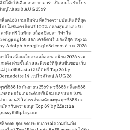
ดี มีโต๊ะให้เลือกเยอะ บาคาร่า เปิดเกมไว รับโปร
ใหญ่ไปเลย 8 AUG 2569
สล็อต168 เกมเดิมพัน ที่สร้างความบันเทิง ดีที่สุด
โปรโมชั่นเครดิตฟรี 100% กล่องสุ่มเฮงเฮง รับ
เครดิตฟรี ไลฟ์สด สล็อต ยิงปลา กีฬา ไพ่
hengjing168 แจก เครดิตฟรี เยอะที่สุด Top 65
by Adolph hengjing168d.com 6 ก.ค. 2026
คาสิโน สล็อตเว็บตรง สล็อตยอดนิยม 2026 รวม
เกมดัง ค่ายชั้นนำ และฟีเจอร์ที่ผู้เล่นชื่นชอบ เว็บ
แม่ Jin888.asia เครดิตฟรี Top 26 by
Bernadette 14 เวปไซต์ใหญ่ AUG 26
พุซซี่888 16 กันยายน 2569 พุซซี่888 สล็อต888
แพลตฟอร์มเกมระดับพรีเมียม แคชแบค 10%
ฝาก-ถอน 3 วิ สวรรค์ของนักลงทุน พุซซี่888 กด
สมัคร รับความสนุก Top 89 by Marsha
pussy888play.me
สล็อต55 สุดยอดประสบการณ์ความบันเทิง