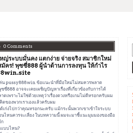
0 Comments
ใหญ่ระบบมั่นคง แตกง่าย จ่ายจริง สมาชิกใหม่
่สมัคร! พุซซี่888 ผู้นำด้านการลงทุน ให้กำไร
88win.site
มเล่น pussy888win ข้อแนะนำที่มือใหม่ไม่สมควรพลาด
พุซซี่888 อาจจะเคยเผชิญปัญหาเรื่องที่เกี่ยวข้องกับการได้
ลาดเพราะไม่ใช่ด้วยเหตุว่าเรื่องดวงหรือเกมไม่ดีหรอกครับผม
ิธีคิดของพวกเราเองแล้วครับผม
ได้เก่งไปกว่าคุณหรอกนะครับ แม้กระนั้นพวกเขาเข้าใจระบบ
อตอนไหนควรจะเลี่ยง ในบทความนี้ ผมจะมาชี้แนะมุมมองของมือ
ีก
่นแบบไหน?