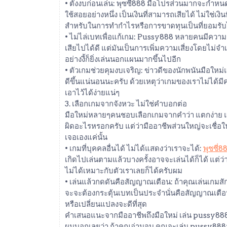
• ตั้งงบก่อนเล่น: พุซซี่888 มือโปรส่วนมากจะกำห
ใช้สอยอย่างหนึ่ง เป็นเงินที่สามารถเสียได้ ไม่ใช่เง
สำหรับในการทำกำไรหรือการขาดทุนเป็นที่ยอมรับ
• ไม่ไล่เบทเพื่อแก้เกม: Pussy888 หลายคนมีความรู้ส
เสียไปได้ดี แต่มันเป็นการเพิ่มความเสี่ยงโดยไม่จ
อย่างงี้ก็ยิ่งเล่นนอกแผนมากขึ้นไปอีก
• ตัวเกมช่วยคุมงบเจริญ: ข่าวดีของนักพนันมือใ
ดีขึ้นแน่นอนนะครับ ด้วยเหตุว่าเกมของเราไม่ได้
เอาไว้ได้ง่ายแน่ๆ
3. เลือกเกมจากจังหวะ ไม่ใช่คำบอกต่อ
มือใหม่หลายๆคนชอบเลือกเกมจากคำว่า แตกง่าย แตกหน
ผิดอะไรหรอกครับ แต่ว่ามืออาชีพส่วนใหญ่จะเชื่อใน
เจอเองแค่นั้น
• เกมที่บุคคลอื่นได้ ไม่ได้แสดงว่าเราจะได้:
พุซซี่8
เกิดไปเล่นตามแล้วบางครั้งอาจจะเล่นได้ก็ได้ แต่ว
ไม่ได้เหมาะกับตัวเราเลยก็ได้ครับผม
• เล่นแล้วกดดันคือสัญญาณเตือน: ถ้าคุณเล่นเกมสักเ
จะจะต้องกระตุ้นเบทเป็นประจำนั่นคือสัญญาณเตือ
หรือเปลี่ยนแปลงจะดีที่สุด
คำเสนอแนะจากมืออาชีพถึงมือใหม่ เล่น pussy888
ผมบอกเลยว่า ถ้าคุณอ่านจบ คุณจะเล่น pussy888wi