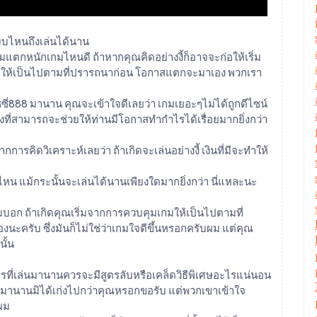
บบไหนถึงเล่นได้นาน
กมแตกหนักเกมไหนดี ถ้าหากคุณคิดอย่างงี้ก็อาจจะก่อให้เริ่ม
กมให้เป็นไปตามที่ปรารถนาก่อน โอกาสแตกจะมาเอง พวกเรา
ซซี่888 มานาน คุณจะเข้าใจดีเลยว่า เกมเยอะๆไม่ได้ถูกดีไซน์
องที่สามารถจะช่วยให้ท่านมีโอกาสทำกำไรได้เรื่อยมากยิ่งกว่า
กการคิดวิเคราะห์เลยว่า ถ้าเกิดจะเล่นอย่างงี้ เงินที่มีจะทำให้
หน แม้กระนั้นจะเล่นได้นานเพียงใดมากยิ่งกว่า นี่แหละนะ
ผมบอก ถ้าเกิดคุณเริ่มจากการควบคุมเกมให้เป็นไปตามที่
นะครับ ซึ่งมันก็ไม่ใช่ว่าเกมใจดีขึ้นหรอกครับผม แต่คุณ
ั้น
อโปรที่เล่นมานานควรจะมีสูตรลับหรือเคล็ดวิธีพิเศษอะไรแน่นอน
่นมานานมิได้เก่งไปกว่าคุณหรอกขอรับ แต่พวกเขาเข้าใจ
ผม