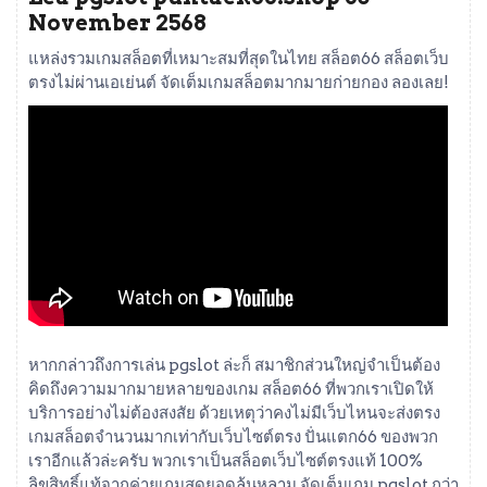
November 2568
แหล่งรวมเกมสล็อตที่เหมาะสมที่สุดในไทย สล็อต66 สล็อตเว็บ
ตรงไม่ผ่านเอเย่นต์ จัดเต็มเกมสล็อตมากมายก่ายกอง ลองเลย!
หากกล่าวถึงการเล่น pgslot ล่ะก็ สมาชิกส่วนใหญ่จำเป็นต้อง
คิดถึงความมากมายหลายของเกม สล็อต66 ที่พวกเราเปิดให้
บริการอย่างไม่ต้องสงสัย ด้วยเหตุว่าคงไม่มีเว็บไหนจะส่งตรง
เกมสล็อตจำนวนมากเท่ากับเว็บไซต์ตรง ปั่นแตก66 ของพวก
เราอีกแล้วล่ะครับ พวกเราเป็นสล็อตเว็บไซต์ตรงแท้ 100%
ลิขสิทธิ์แท้จากค่ายเกมสุดยอดล้นหลาม จัดเต็มเกม pgslot กว่า