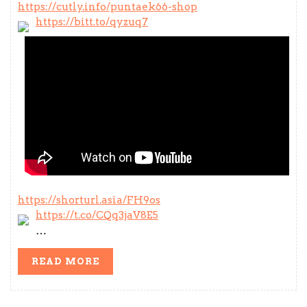
https://cutly.info/puntaek66-shop
https://bitt.to/qyzuq7
https://shorturl.asia/FH9os
https://t.co/CQq3jaV8E5
…
READ
READ MORE
MORE