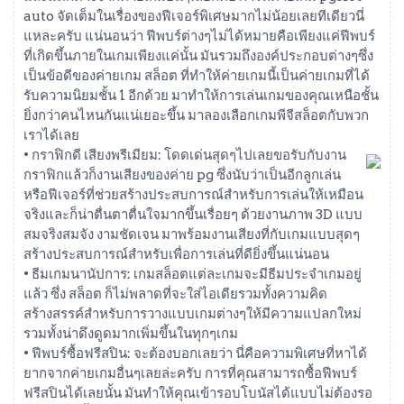
auto จัดเต็มในเรื่องของฟีเจอร์พิเศษมากไม่น้อยเลยทีเดียวนี่
แหละครับ แน่นอนว่า ฟีพบร์ต่างๆไม่ได้หมายคือเพียงแค่ฟีพบร์
ที่เกิดขึ้นภายในเกมเพียงแค่นั้น มันรวมถึงองค์ประกอบต่างๆซึ่ง
เป็นข้อดีของค่ายเกม สล็อต ที่ทำให้ค่ายเกมนี้เป็นค่ายเกมที่ได้
รับความนิยมชั้น 1 อีกด้วย มาทำให้การเล่นเกมของคุณเหนือชั้น
ยิ่งกว่าคนไหนกันแน่เยอะขึ้น มาลองเลือกเกมพีจีสล็อตกับพวก
เราได้เลย
• กราฟิกดี เสียงพรีเมียม: โดดเด่นสุดๆไปเลยขอรับกับงาน
กราฟิกแล้วก็งานเสียงของค่าย pg ซึ่งนับว่าเป็นอีกลูกเล่น
หรือฟีเจอร์ที่ช่วยสร้างประสบการณ์สำหรับการเล่นให้เหมือน
จริงและก็น่าตื่นตาตื่นใจมากขึ้นเรื่อยๆ ด้วยงานภาพ 3D แบบ
สมจริงสมจัง งามชัดเจน มาพร้อมงานเสียงที่กับเกมแบบสุดๆ
สร้างประสบการณ์สำหรับเพื่อการเล่นที่ดียิ่งขึ้นแน่นอน
• ธีมเกมนานัปการ: เกมสล็อตแต่ละเกมจะมีธีมประจำเกมอยู่
แล้ว ซึ่ง สล็อต ก็ไม่พลาดที่จะใส่ไอเดียรวมทั้งความคิด
สร้างสรรค์สำหรับการวางแบบเกมต่างๆให้มีความแปลกใหม่
รวมทั้งน่าดึงดูดมากเพิ่มขึ้นในทุกๆเกม
• ฟีพบร์ซื้อฟรีสปิน: จะต้องบอกเลยว่า นี่คือความพิเศษที่หาได้
ยากจากค่ายเกมอื่นๆเลยล่ะครับ การที่คุณสามารถซื้อฟีพบร์
ฟรีสปินได้เลยนั้น มันทำให้คุณเข้ารอบโบนัสได้แบบไม่ต้องรอ