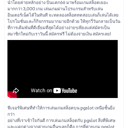
นำโดยค่ายหลักอย่าง ปั่นแตก66 มาพร้อมเกมสล็อตเยอะ
มากกว่า 3,000 เกม เล่นเกมผ่านโปรแกรมสำหรับเล่น
อินเตอร์เน็ตได้ในทันที จะทดลองสล็อตทดสอบเล่นก็เล่นได้เลย
โปรโมชั่นและก็กิจกรรมมากมายอีกด้วย ให้ทุกวี่วันกลายเป็นวัน
ที่การเดิมพันที่ดีเยี่ยมที่สุดได้อย่างง่ายๆเพียงแต่สมัครเป็น
สมาชิกใหม่กับเราวันนี้ สมัครฟรี ไม่ต้องจ่ายเงิน สมัครเลย!
ฟีเจอร์พิเศษที่ทำให้การเล่นเกมสล็อตบน pgslot เหนือชั้นยิ่ง
กว่า
อย่างที่เราเข้าใจกันดี การเล่นเกมสล็อตกับ pgslot สิ่งที่พิเศษ
และแตกต่างจากค่ายเกมอื่นๆเลยก็คือ การที่ค่ายเกม pgslot