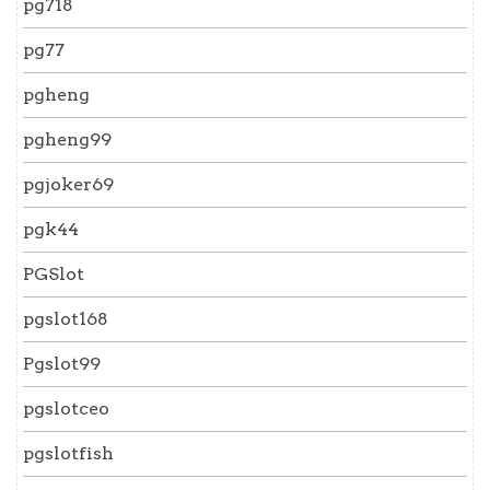
pg718
pg77
pgheng
pgheng99
pgjoker69
pgk44
PGSlot
pgslot168
Pgslot99
pgslotceo
pgslotfish