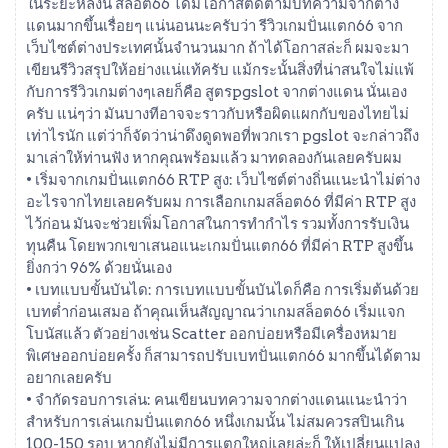
ในระยะหลังนี้ สล็อต66 ได้มีโอกาสติดตามบทความจากต่าง
แดนมากขึ้นเรื่อยๆ แน่นอนนะครับว่า รีวิวเกมปั่นแตก66 จาก
เว็บไซต์ต่างประเทศนั้นจำนวนมาก ถ้าได้โอกาสล่ะก็ ผมจะมา
เขียนรีวิวสรุปให้อย่างแน่แท้ครับ แม้กระนั้นสิ่งที่น่าสนใจไม่แพ้
กับการรีวิวเกมต่างๆเลยก็คือ สูตรpgslot จากต่างแดน นั่นเอง
ครับ แน่ๆว่า มันบางทีอาจจะราวกับหรือผิดแผกกับของไทยไม่
เท่าไรนัก แต่ว่าก็จัดว่าน่าดึงดูดพอที่พวกเรา pgslot จะกล่าวถึง
มาเล่าให้ท่านฟัง หากคุณพร้อมแล้ว มาทดลองกันเลยครับผม
• เริ่มจากเกมปั่นแตก66 RTP สูง: เว็บไซต์ต่างถิ่นแนะนำไม่ต่าง
อะไรจากไทยเลยครับผม การเลือกเกมสล็อต66 ที่มีค่า RTP สูง
ไว้ก่อน มันจะช่วยเพิ่มโอกาสในการทำกำไร รวมทั้งการรับเงิน
ทุนคืน โดยพวกเขาเสนอแนะเกมปั่นแตก66 ที่มีค่า RTP สูงขึ้น
ยิ่งกว่า 96% ด้วยนั่นเอง
• เบทแบบขั้นบันได: การเบทแบบขั้นบันไดก็คือ การเริ่มต้นด้วย
เบทต่ำก่อนเสมอ ถ้าคุณเห็นสัญญาณว่าเกมสล็อต66 เริ่มแจก
โบนัสแล้ว ตัวอย่างเช่น Scatter ออกบ่อยหรือมีเครื่องหมาย
พิเศษออกบ่อยครั้ง ก็สามารถปรับเบทปั่นแตก66 มากขึ้นได้ตาม
อยากเลยครับ
• จำกัดรอบการเล่น: คนเขียนบทความจากต่างแดนแนะนำว่า
สำหรับการเล่นเกมปั่นแตก66 หนึ่งเกมนั้น ไม่สมควรสปินเกิน
100-150 รอบ หากยังไม่มีการแตกใหญ่เลยล่ะก็ ให้เปลี่ยนแปลง