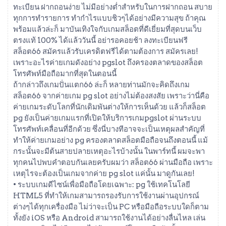
ทะเบียน ฝากถอนง่าย ไม่มีอย่างต่ำสำหรับในการฝากถอน สบาย
ทุกการทำรายการ ทำกำไรแบบชิวๆได้อย่างมีความสุข ถ้าคุณ
พร้อมแล้วล่ะก็ มาบันเทิงใจกับเกมสล็อตที่ดีเยี่ยมที่สุดบนเว็บ
ตรงแท้ 100% ได้แล้ววันนี้ อย่ารอคอยช้า ลงทะเบียนฟรี
สล็อต66 สมัครแล้วรับเครดิตฟรีได้ตามต้องการ สมัครเลย!
เพราะอะไรค่ายเกมดังอย่าง pgslot ถึงครองตลาดของสล็อต
โทรศัพท์มือถือมากที่สุดในตอนนี้
ถ้ากล่าวถึงเกมปั่นแตก66 ล่ะก็ หลายท่านมักจะคิดถึงเกม
สล็อต66 จากค่ายเกม pg slot อย่างไม่ต้องสงสัย เพราะว่านี่คือ
ค่ายเกมระดับโลกที่นักเดิมพันต่างให้การเห็นด้วย แล้วก็สล็อต
pg ยังเป็นค่ายเกมแรกที่เปิดให้บริการเกมpgslot ผ่านระบบ
โทรศัพท์เคลื่อนที่อีกด้วย ซึ่งนี่บางทีอาจจะเป็นเหตุผลสำคัญที่
ทำให้ค่ายเกมอย่าง pg ครองตลาดสล็อตมือถือจนถึงตอนนี้ แม้
กระนั้นจะมีต้นสายปลายเหตุอะไรบ้างนั้น ในพาร์ทนี้ ผมจะพา
ทุกคนไปพบคำตอบกันเลยครับผมว่า สล็อต66 ผ่านมือถือ เพราะ
เหตุไรจะต้องเป็นเกมจากค่าย pg slot แค่นั้น มาดูกันเลย!
• ระบบเกมดีไซน์เพื่อมือถือโดยเฉพาะ: pg ใช้เทคโนโลยี
HTML5 ที่ทำให้เกมสามารถรองรับการใช้งานผ่านอุปกรณ์
ต่างๆได้ทุกเครื่องมือ ไม่ว่าจะเป็น PC หรือมือถือระบบใดก็ตาม
ทั้งยัง iOS หรือ Android สามารถใช้งานได้อย่างลื่นไหล เล่น