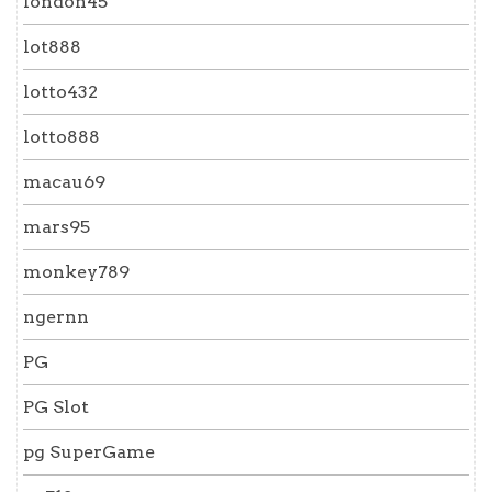
london45
lot888
lotto432
lotto888
macau69
mars95
monkey789
ngernn
PG
PG Slot
pg SuperGame