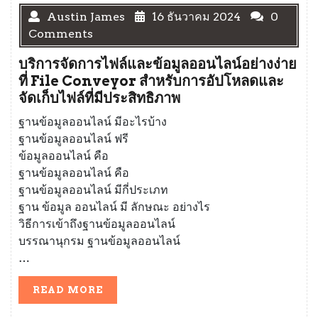
Austin James
16 ธันวาคม 2024
0
Comments
บริการจัดการไฟล์และข้อมูลออนไลน์อย่างง่าย
ที่ File Conveyor สำหรับการอัปโหลดและ
จัดเก็บไฟล์ที่มีประสิทธิภาพ
ฐานข้อมูลออนไลน์ มีอะไรบ้าง
ฐานข้อมูลออนไลน์ ฟรี
ข้อมูลออนไลน์ คือ
ฐานข้อมูลออนไลน์ คือ
ฐานข้อมูลออนไลน์ มีกี่ประเภท
ฐาน ข้อมูล ออนไลน์ มี ลักษณะ อย่างไร
วิธีการเข้าถึงฐานข้อมูลออนไลน์
บรรณานุกรม ฐานข้อมูลออนไลน์
…
READ
READ MORE
MORE