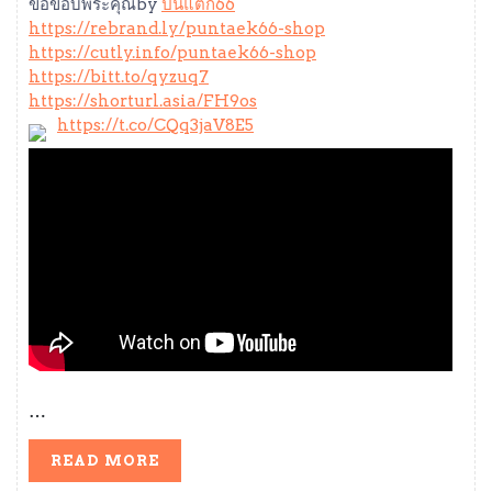
ขอขอบพระคุณby
ปั่นแตก66
https://rebrand.ly/puntaek66-shop
https://cutly.info/puntaek66-shop
https://bitt.to/qyzuq7
https://shorturl.asia/FH9os
https://t.co/CQq3jaV8E5
…
READ
READ MORE
MORE