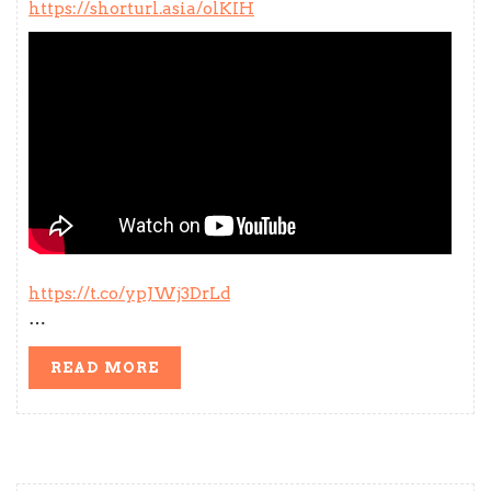
https://shorturl.asia/olKIH
https://t.co/ypJWj3DrLd
…
READ
READ MORE
MORE