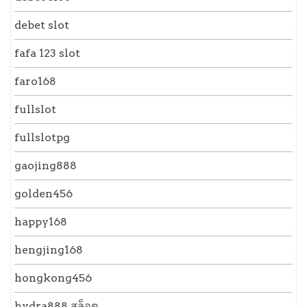
debet slot
fafa 123 slot
faro168
fullslot
fullslotpg
gaojing888
golden456
happy168
hengjing168
hongkong456
hydra888 สล็อต