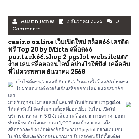
Austin James
2 ธันวาคม 2025
0
Comments
casino online เว็บเปิดใหม่ สล็อต66 เครดิต
ฟรี Top 20 by Mirta สล็อต66
puntaek66.shop 2 pgslot websiteแตก
ง่าย เล่น สล็อตออนไลน์ อย่างไรให้ปัง! เคล็ดลับ
ที่ไม่ควรพลาด ธันวาคม 2568
เว็บไซต์ตรงสุดยอดที่เยี่ยมที่สุดในตอนนี้ สล็อต66 เว็บตรง
ไม่ผ่านเอเย่นต์ ตัวจริงเรื่องสล็อตออนไลน์ สมัครสมาชิก
เลย!
มาครับทุกคน! มาสมัครเป็นสมาชิกใหม่กับพวกเรา pgslot
ได้แล้ววันนี้! จัดเต็มเกมสล็อตที่ยอดเยี่ยมในไทย เปิดให้
บริการมานานกว่า 5 ปี จัดเต็มเกมสล็อตมากมายจากค่ายเกม
ชั้นหนึ่งระดับโลกมากกว่า 1,000 เกม ถ้าหากกล่าวถึง
สล็อต66ล่ะก็ จำเป็นต้องคิดถึงพวกเราpgslot อย่างแน่นอน
โปรโมชั่นและก็กิจกรรมมากมาย รับเครดิตฟรีได้ตั้งแต่ลง