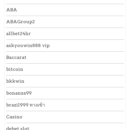
ABA
ABAGroup2
allbet24hr
askyouwin888 vip
Baccarat
bitcoin
bkkwin
bonanza99
brazil999 ทางเข้า
Casino
debet slot