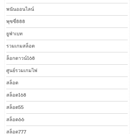
พนันออนไลน์
พุซซี่888
ยูฟ่าเบท
รวมเกมสล็อต
ล็อกดาวน์168
ศูนย์รวมเกมไพ่
สล็อต
สล็อต168
สล็อต55
สล็อต66
สล็อต777