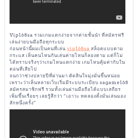
Vip168sa รวมเกมแตกง่ายจากค่ายชั้นนำ ที่สมัครฟรี
เล่นง่ายบนมือถือทุกระบบ
ก่อนหน้านี้ผมเป็นคนที่เล่น
vip168sa
สล็อตแบบตาม
กระแส เห็นคนไหนกันเล่นค่ายไหนก็ลองตาม แต่ก็ไม่
ได้ทราบจริงๆว่าเกมไหนแตกง่าย เกมไหนคุ้มค่ากับใน
ตอนที่เสียไป
จนกว่าช่วงปลายปีที่ผ่านมา ตัดสินใจมุ่งมั่นขึ้นหน่อย
เพราะว่าเห็นหลายเว็บเริ่มมีระบบระเบียบ sagame168
สมัครสมาชิกฟรี รวมทั้งเล่นผ่านมือถือได้แบบเสถียร
เพิ่มขึ้นเรื่อยๆ เลยรู้สึกว่า “เอาวะ ทดลองตั้งมั่นเล่นมอง
สักหนึ่งครั้ง”