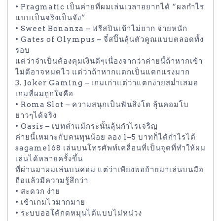
• Pragmatic เป็นค่ายที่ผมเล่นเวลาอยากได้ “ผลกำไร
แบบเป็นจริงเป็นจัง”
• Sweet Bonanza – ฟรีสปินเข้าไม่ยาก จ่ายหนัก
• Gates of Olympus – จี๋สปิ๊นลุ้นตัวคูณแบบตลอดทั้ง
รอบ
แต่ว่าจำเป็นต้องคุมเงินดีๆเนื่องจากว่าค่ายนี้ถ้าหากเข้า
ไม่ดีอาจหมดไว แต่ว่าถ้าหากแตกเป็นแตกแรงมาก
3. Joker Gaming – เกมเก่าแต่ว่าแตกง่ายสม่ำเสมอ
เกมที่ผมถูกใจคือ
• Roma Slot – ความสนุกเป็นฟันสิงโต ลุ้นคอมโบ
ยาวๆได้จริง
• Oasis – เบทต่ำแม้กระนั้นลุ้นกำไรเจริญ
ค่ายนี้เหมาะกับคนทุนน้อย ลอง 1–5 บาทก็ได้กำไรได้
sagame168 เล่นบนโทรศัพท์เคลื่อนที่เป็นจุดที่ทำให้ผม
เล่นได้หลายครั้งขึ้น
ที่ผ่านมาผมเล่นบนคอม แต่ว่าเพียงพอย้ายมาเล่นบนมือ
ถือแล้วมีความรู้สึกว่า
• สะดวก ง่าย
• เข้าเกมไวมากมาย
• ระบบออโต้กดหมุนได้แบบไม่หน่วง