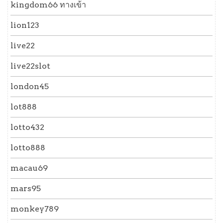
kingdom66 ทางเข้า
lion123
live22
live22slot
london45
lot888
lotto432
lotto888
macau69
mars95
monkey789