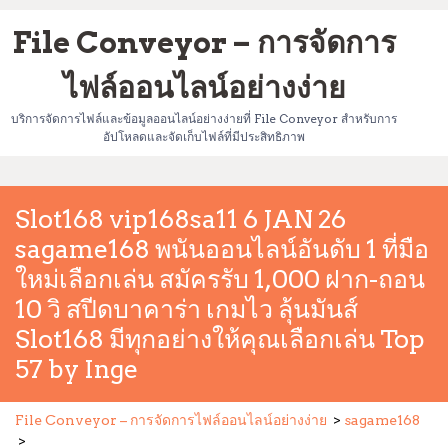
Skip
File Conveyor – การจัดการ
to
content
ไฟล์ออนไลน์อย่างง่าย
บริการจัดการไฟล์และข้อมูลออนไลน์อย่างง่ายที่ File Conveyor สำหรับการ
อัปโหลดและจัดเก็บไฟล์ที่มีประสิทธิภาพ
Slot168 vip168sa11 6 JAN 26
sagame168 พนันออนไลน์อันดับ 1 ที่มือ
ใหม่เลือกเล่น สมัครรับ 1,000 ฝาก-ถอน
10 วิ สปีดบาคาร่า เกมไว ลุ้นมันส์
Slot168 มีทุกอย่างให้คุณเลือกเล่น Top
57 by Inge
File Conveyor – การจัดการไฟล์ออนไลน์อย่างง่าย
>
sagame168
>