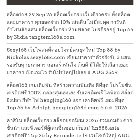
สล็อต168 29 Sep 26 สล็อตเว็บตรง เว็บเดียวครบ ทั้งสล็อต
และบาคาร่า ทุกยอดฝาก 10% เล่นลื่น ไม่มีสะดุด การันตี
กำไรหลักแสน สล็อตเว็บตรง ห้ามพลาด โปรดีรออยู่ Top 64
by Nidia tangtem168e.com
Sexy168 เว็บไพ่สดที่ตอบโจทย์คนยุคใหม่ Top 88 by
Nickolas sexy168c.com เซียนบาคาร่าตัวจริงรับ 3 แสน
รองรับทุกธนาคาร ถอนเร็วทันใจ เว็บดี มีโต๊ะให้เลือกเยอะ
บาคาร่า เปิดเกมไว รับโปรใหญ่ไปเลย 8 AUG 2569
สล็อต168 เกมเดิมพัน ที่สร้างความบันเทิง ดีที่สุด โปรโมชั่น
เครดิตฟรี 100% กล่องสุ่มเฮงเฮง รับเครดิตฟรี ไลฟ์สด สล็อต
ยิงปลา กีฬา ไพ่ hengjing168 แจก เครดิตฟรี เยอะที่สุด
Top 65 by Adolph hengjing168d.com 6 ก.ค. 2026
คาสิโน สล็อตเว็บตรง สล็อตยอดนิยม 2026 รวมเกมดัง ค่าย
ชั้นนำ และฟีเจอร์ที่ผู้เล่นชื่นชอบ เว็บแม่ Jin888.asia
เครดิตฟรี Top 26 by Bernadette 14 เวปไซต์ใหญ่ AUG