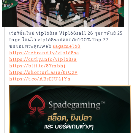
เว่อร์ชั่นใหม่ vip168sa Vip168sa11 28 กุมภาพันธ์ 25
Inge โอนไว vip168saปลอดภัย100% Top 77
ขอขอบพระคุณweb
sagame168
https://rebrand.ly/vip168sa
https://cutly.info/vip168sa
https://bitt.to/87mbhj
https://shorturl.asia/8iO2v
https://t.co/ABsEJU4JYn