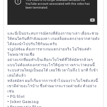
และนี่เป็นประสบการณ์ตรงที่ต้องการมาเล่า เผื่อจะช่วย
ให้คนใดกันที่กำลังมองหา เกมสล็อตแตกง่ายจากค่ายดัง
ได้ลองนำไปปรับใช้กันนะครับ
vip168sa ต้องการหาเกมแตกง่ายจริง ไม่ใช่แค่คำ
โฆษณาชวนเชื่อ
อย่างแรกที่ผมทำเป็นเลือกเว็บไซต์ที่ให้สมัครกล้วยๆ
แบบไม่ต้องส่งเอกสารอะไรให้ยุ่งยาก เพราะว่าตอนนี้
ระบบส่วนใหญ่เป็นออโต้ เลยใช้เวลาไม่ถึง 1 นาที ก็เข้า
เล่นได้แล้ว
หลังสมัคร ผมก็เริ่มจากการเข้าไปมองว่าเว็บไซต์แห่งนี้
เขามีค่ายอะไรบ้าง ซึ่งส่วนมากจะรวมค่ายดัง ตัวอย่าง
เช่น
• PG Slot
• Joker Gaming
• Pragmatic Play