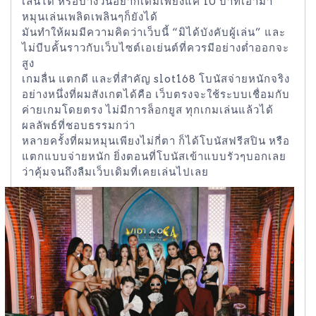
เล่นได้ หรือบางวันอยากเติมเพียงแค่ 10 บาทเอามา
หมุนเล่นเพลิดเพลินๆก็ยังได้
มันทำให้ผมมีความคิดว่าเว็บนี้ “มิได้บังคับผู้เล่น” และ
ไม่บีบคั้นราวกับเว็บไซต์เอเย่นต์ที่ควรมีอย่างต่ำออกจะ
สูง
เกมลื่น แตกดี และที่สำคัญ slot168 โบนัสจ่ายหนักจริง
อย่างหนึ่งที่ผมสังเกตได้คือ เว็บตรงจะใช้ระบบเชื่อมกับ
ค่ายเกมโดยตรง ไม่มีการล็อกยูส ทุกเกมเล่นแล้วได้
ผลลัพธ์ที่ชอบธรรมกว่า
หลายครั้งที่ผมหมุนเพียงไม่กี่ตา ก็ได้โบนัสฟรีสปิน หรือ
แตกแบบจ่ายหนัก ยิ่งตอนที่โบนัสเข้าแบบรัวๆบอกเลย
ว่าคุ้มจนถึงลืมเว็บเดิมที่เคยเล่นไปเลย