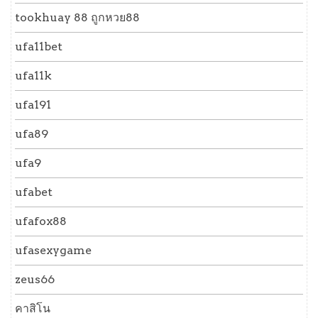
tookhuay 88 ถูกหวย88
ufa11bet
ufa11k
ufa191
ufa89
ufa9
ufabet
ufafox88
ufasexygame
zeus66
คาสิโน