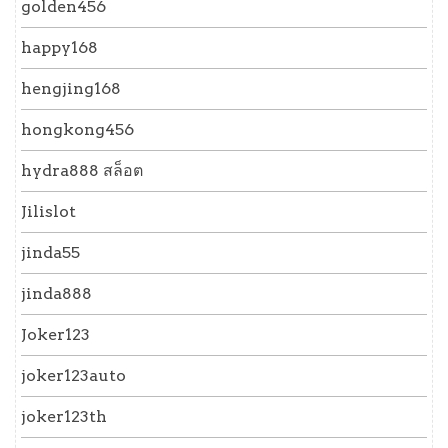
golden456
happy168
hengjing168
hongkong456
hydra888 สล็อต
Jilislot
jinda55
jinda888
Joker123
joker123auto
joker123th