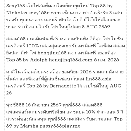
Sexy168 เว็บไพ่สดที่ตอบโจทย์คนยุคใหม่ Top 88 by
Nickolas sexy168c.com เซียนบาคาร่าตัวจริงรับ 3 แสน
รองรับทุกธนาคาร ถอนเร็วทันใจ เว็บดี มีโต๊ะให้เลือกเยอะ
บาคาร่า เปิดเกมไว รับโปรใหญ่ไปเลย 8 AUG 2569
สล็อต168 เกมเดิมพัน ที่สร้างความบันเทิง ดีที่สุด โปรโมชั่น
เครดิตฟรี 100% กล่องสุ่มเฮงเฮง รับเครดิตฟรี ไลฟ์สด สล็อต
ยิงปลา กีฬา ไพ่ hengjing168 แจก เครดิตฟรี เยอะที่สุด
Top 65 by Adolph hengjing168d.com 6 ก.ค. 2026
คาสิโน สล็อตเว็บตรง สล็อตยอดนิยม 2026 รวมเกมดัง ค่าย
ชั้นนำ และฟีเจอร์ที่ผู้เล่นชื่นชอบ เว็บแม่ Jin888.asia
เครดิตฟรี Top 26 by Bernadette 14 เวปไซต์ใหญ่ AUG
26
พุซซี่888 16 กันยายน 2569 พุซซี่888 สล็อต888
แพลตฟอร์มเกมระดับพรีเมียม แคชแบค 10% ฝาก-ถอน 3 วิ
สวรรค์ของนักลงทุน พุซซี่888 กดสมัคร รับความสนุก Top
89 by Marsha pussy888play.me