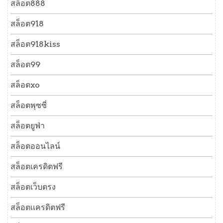
สล็อต888
สล็อต918
สล็อต918kiss
สล็อต99
สล็อตxo
สล็อตพุซซี่
สล็อตยูฟ่า
สล็อตออนไลน์
สล็อตเครดิตฟรี
สล็อตเว็บตรง
สล็อตเเครดิตฟรี