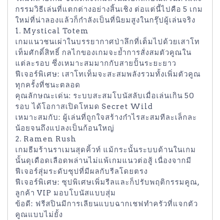
กรรมวิธีเล่นที่แตกต่างอย่างสิ้นเชิง ต่อแต่นี้ไปคือ 5 เกม
ใหม่ที่น่าลองแล้วก็กำลังเป็นที่นิยมสูงในกรุ๊ปผู้เล่นจริง
1. Mystical Totem
เกมแนวชนเผ่าในบรรยากาศป่าลึกที่เต็มไปด้วยเสาโท
เท็มศักดิ์สิทธิ์ กลไกของเกมจะย้ำการสั่งสมตัวคูณใน
แต่ละรอบ ซึ่งเหมาะสมมากกับสายปั้นระยะยาว
ฟีเจอร์พิเศษ: เสาโทเท็มจะสะสมพลังรวมทั้งเพิ่มตัวคูณ
ทุกครั้งที่ชนะตลอด
คุณลักษณะเด่น: ระบบสะสมโบนัสลับเมื่อเล่นเกิน 50
รอบ ได้โอกาสเปิดโหมด Secret Wild
เหมาะสมกับ: ผู้เล่นที่ถูกใจสร้างกำไรสะสมทีละเล็กละ
น้อยจนถึงแปลงเป็นก้อนใหญ่
2. Ramen Rush
เกมธีมร้านราเมนสุดคิ้วท์ แม้กระนั้นระบบด้านในเกม
นั้นดุเดือดเลือดพล่านไม่แพ้เกมแนวต่อสู้ เนื่องจากมี
ฟีเจอร์สุ่มระดับซุปที่มีผลกับรีลโดยตรง
ฟีเจอร์พิเศษ: ซุปพิเศษเพิ่มรีลและก็ปรับพฤติกรรมคูณ,
ลูกค้า VIP มอบโบนัสแบบสุ่ม
ข้อดี: ฟรีสปินมีการเลียนแบบฉากเชฟทำครัวที่แจกตัว
คูณแบบไม่ยั้ง