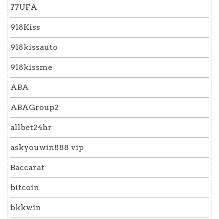
77UFA
918Kiss
918kissauto
918kissme
ABA
ABAGroup2
allbet24hr
askyouwin888 vip
Baccarat
bitcoin
bkkwin