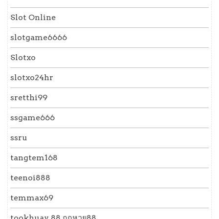
Slot Online
slotgame6666
Slotxo
slotxo24hr
sretthi99
ssgame666
ssru
tangtem168
teenoi888
temmax69
tookhuay 88 ถูกหวย88