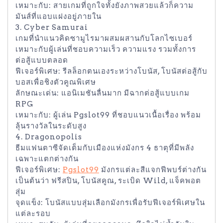
เหมาะกับ: สายเกมที่ถูกใจทั้งยังภาพสวยแล้วก็ความ
มันส์ที่แอบแฝงอยู่ภายใน
3. Cyber Samurai
เกมที่นำแนวคิดซามูไรมาผสมผสานกับโลกไซเบอร์
เหมาะกับผู้เล่นที่ชอบความเร็ว ความแรง รวมทั้งการ
ต่อสู้แบบตลอด
ฟีเจอร์พิเศษ: รีลล็อกตนเองระหว่างโบนัส, โบนัสต่อสู้กับ
บอสเพื่อชิงตัวคูณพิเศษ
ลักษณะเด่น: แอนิเมชันลื่นมาก มีฉากต่อสู้แบบเกม
RPG
เหมาะกับ: ผู้เล่น Pgslot99 ที่ชอบแนวเนื้อเรื่อง พร้อม
ลุ้นรางวัลในระดับสูง
4. Dragonopolis
ธีมแฟนตาซีจัดเต็มกับเมืองแห่งมังกร 4 ธาตุที่มีพลัง
เฉพาะแตกต่างกัน
ฟีเจอร์พิเศษ:
Pgslot99
มังกรแต่ละสีแจกฟีพบร์ต่างกัน
เป็นต้นว่า ฟรีสปิน, โบนัสคูณ, ระเบิด Wild, แจ็คพอต
สุ่ม
จุดแข็ง: โบนัสแบบสุ่มเลือกมังกรเพื่อรับฟีเจอร์พิเศษใน
แต่ละรอบ