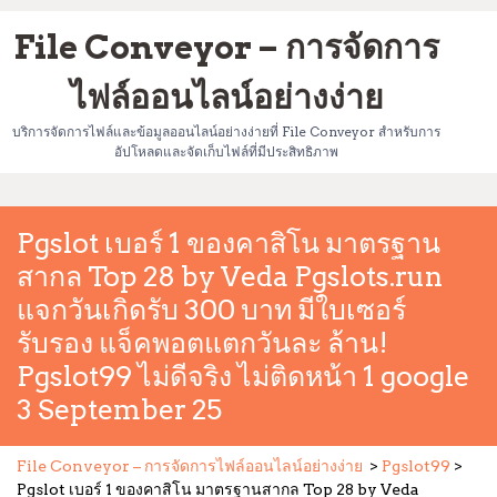
Skip
File Conveyor – การจัดการ
to
content
ไฟล์ออนไลน์อย่างง่าย
บริการจัดการไฟล์และข้อมูลออนไลน์อย่างง่ายที่ File Conveyor สำหรับการ
อัปโหลดและจัดเก็บไฟล์ที่มีประสิทธิภาพ
Pgslot เบอร์ 1 ของคาสิโน มาตรฐาน
สากล Top 28 by Veda Pgslots.run
แจกวันเกิดรับ 300 บาท มีใบเซอร์
รับรอง แจ็คพอตแตกวันละ ล้าน!
Pgslot99 ไม่ดีจริง ไม่ติดหน้า 1 google
3 September 25
File Conveyor – การจัดการไฟล์ออนไลน์อย่างง่าย
>
Pgslot99
>
Pgslot เบอร์ 1 ของคาสิโน มาตรฐานสากล Top 28 by Veda