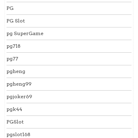
PG
PG Slot
pg SuperGame
pg718
pg77
pgheng
pgheng99
pgjoker69
pgk44
PGSlot
pgslot168