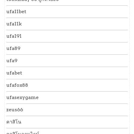
ufa11bet
ufa11k
ufa191
ufa89
ufa9
ufabet
ufafox88
ufasexygame
zeus66
คาสิโน