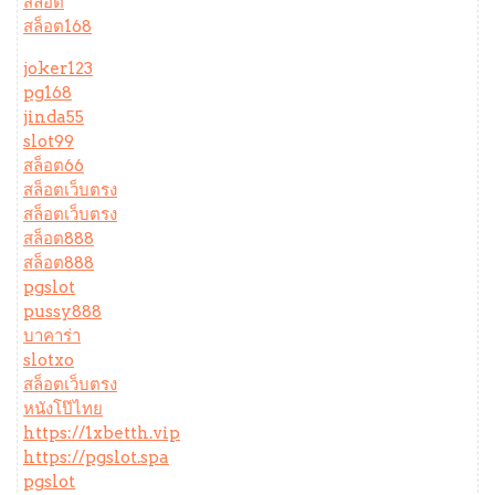
สล็อต
สล็อต168
joker123
pg168
jinda55
slot99
สล็อต66
สล็อตเว็บตรง
สล็อตเว็บตรง
สล็อต888
สล็อต888
pgslot
pussy888
บาคาร่า
slotxo
สล็อตเว็บตรง
หนังโป๊ไทย
https://1xbetth.vip
https://pgslot.spa
pgslot