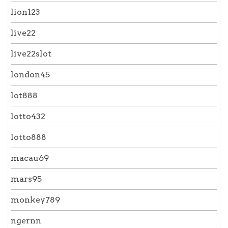
lion123
live22
live22slot
london45
lot888
lotto432
lotto888
macau69
mars95
monkey789
ngernn