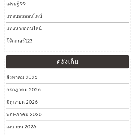
เศรษฐี99
แทงบอลออนไลน์
แทงหวยออนไลน์
โจ๊กเกอร์123
คลังเก็บ
สิงหาคม 2026
กรกฎาคม 2026
มิถุนายน 2026
พฤษภาคม 2026
เมษายน 2026