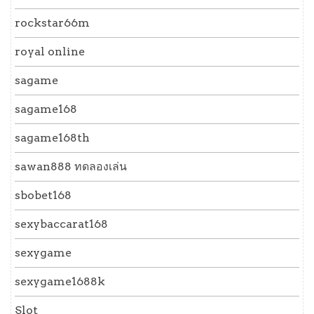
rockstar66m
royal online
sagame
sagame168
sagame168th
sawan888 ทดลองเล่น
sbobet168
sexybaccarat168
sexygame
sexygame1688k
Slot