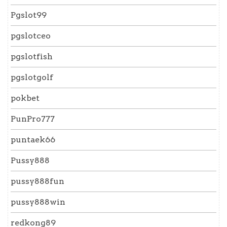
Pgslot99
pgslotceo
pgslotfish
pgslotgolf
pokbet
PunPro777
puntaek66
Pussy888
pussy888fun
pussy888win
redkong89