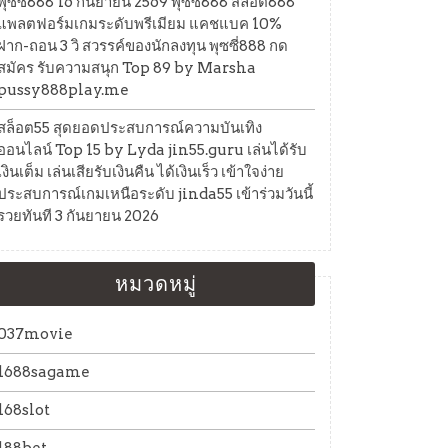
พุซซี่888 16 กันยายน 2569 พุซซี่888 สล็อต888
แพลตฟอร์มเกมระดับพรีเมียม แคชแบค 10%
ฝาก-ถอน 3 วิ สวรรค์ของนักลงทุน พุซซี่888 กด
สมัคร รับความสนุก Top 89 by Marsha
pussy888play.me
สล็อต55 สุดยอดประสบการณ์ความบันเทิง
ออนไลน์ Top 15 by Lyda jin55.guru เล่นได้รับ
เงินเต็ม เล่นเสียรับเงินคืน ได้เงินเร็ว เข้าใจง่าย
ประสบการณ์เกมเหนือระดับ jinda55 เข้าร่วมวันนี้
รวยทันที 3 กันยายน 2026
หมวดหมู่
037movie
1688sagame
168slot