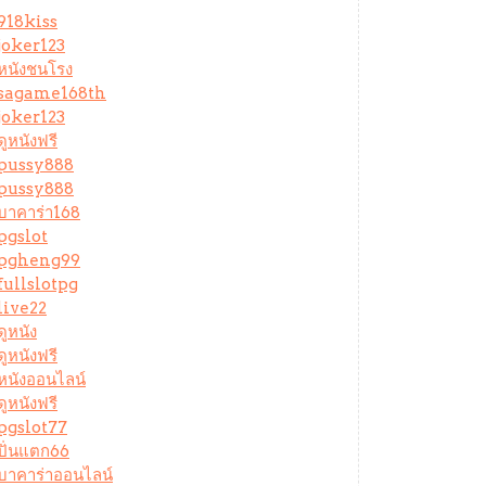
918kiss
joker123
หนังชนโรง
sagame168th
joker123
ดูหนังฟรี
pussy888
pussy888
บาคาร่า168
pgslot
pgheng99
fullslotpg
live22
ดูหนัง
ดูหนังฟรี
หนังออนไลน์
ดูหนังฟรี
pgslot77
ปั่นแตก66
บาคาร่าออนไลน์