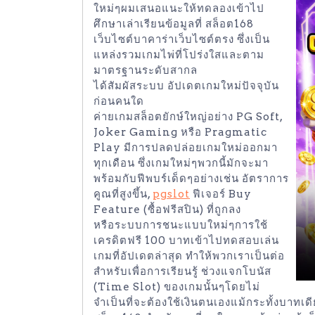
ใหม่ๆผมเสนอแนะให้ทดลองเข้าไป
ศึกษาเล่าเรียนข้อมูลที่ สล็อต168
เว็บไซต์บาคาร่าเว็บไซต์ตรง ซึ่งเป็น
แหล่งรวมเกมไพ่ที่โปร่งใสและตาม
มาตรฐานระดับสากล
ได้สัมผัสระบบ อัปเดตเกมใหม่ปัจจุบัน
ก่อนคนใด
ค่ายเกมสล็อตยักษ์ใหญ่อย่าง PG Soft,
Joker Gaming หรือ Pragmatic
Play มีการปลดปล่อยเกมใหม่ออกมา
ทุกเดือน ซึ่งเกมใหม่ๆพวกนี้มักจะมา
พร้อมกับฟีพบร์เด็ดๆอย่างเช่น อัตราการ
คูณที่สูงขึ้น,
pgslot
ฟีเจอร์ Buy
Feature (ซื้อฟรีสปิน) ที่ถูกลง
หรือระบบการชนะแบบใหม่ๆการใช้
เครดิตฟรี 100 บาทเข้าไปทดสอบเล่น
เกมที่อัปเดตล่าสุด ทำให้พวกเราเป็นต่อ
สำหรับเพื่อการเรียนรู้ ช่วงแจกโบนัส
(Time Slot) ของเกมนั้นๆโดยไม่
จำเป็นที่จะต้องใช้เงินตนเองแม้กระทั้งบาทเด