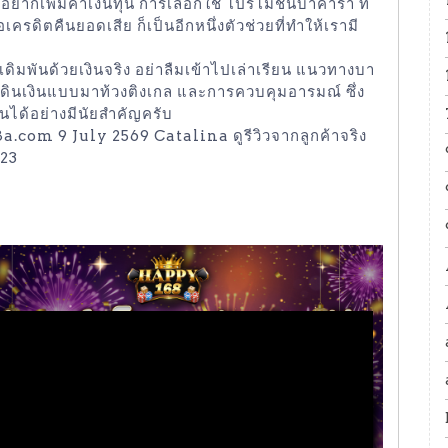
ยากเพิ่มค่าเงินทุน การเลือกใช้ โปรโมชั่นบาคาร่า ที่
ครดิตคืนยอดเสีย ก็เป็นอีกหนึ่งตัวช่วยที่ทำให้เรามี
างเดิมพันด้วยเงินจริง อย่าลืมเข้าไปเล่าเรียน แนวทางบา
ารเดินเงินแบบมาท้วงติงเกล และการควบคุมอารมณ์ ซึ่ง
นได้อย่างมีนัยสำคัญครับ
.com 9 July 2569 Catalina ดูรีวิวจากลูกค้าจริง
 23