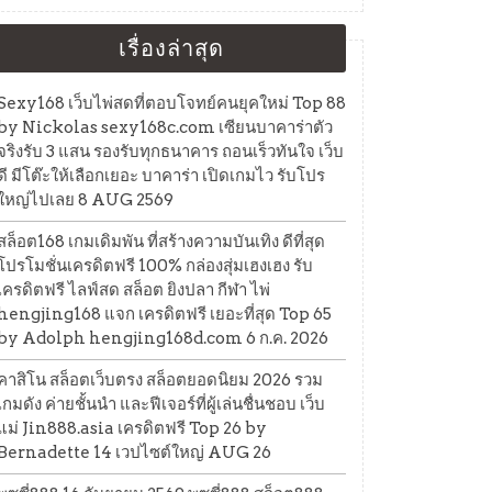
เรื่องล่าสุด
Sexy168 เว็บไพ่สดที่ตอบโจทย์คนยุคใหม่ Top 88
by Nickolas sexy168c.com เซียนบาคาร่าตัว
จริงรับ 3 แสน รองรับทุกธนาคาร ถอนเร็วทันใจ เว็บ
ดี มีโต๊ะให้เลือกเยอะ บาคาร่า เปิดเกมไว รับโปร
ใหญ่ไปเลย 8 AUG 2569
สล็อต168 เกมเดิมพัน ที่สร้างความบันเทิง ดีที่สุด
โปรโมชั่นเครดิตฟรี 100% กล่องสุ่มเฮงเฮง รับ
เครดิตฟรี ไลฟ์สด สล็อต ยิงปลา กีฬา ไพ่
hengjing168 แจก เครดิตฟรี เยอะที่สุด Top 65
by Adolph hengjing168d.com 6 ก.ค. 2026
คาสิโน สล็อตเว็บตรง สล็อตยอดนิยม 2026 รวม
เกมดัง ค่ายชั้นนำ และฟีเจอร์ที่ผู้เล่นชื่นชอบ เว็บ
แม่ Jin888.asia เครดิตฟรี Top 26 by
Bernadette 14 เวปไซต์ใหญ่ AUG 26