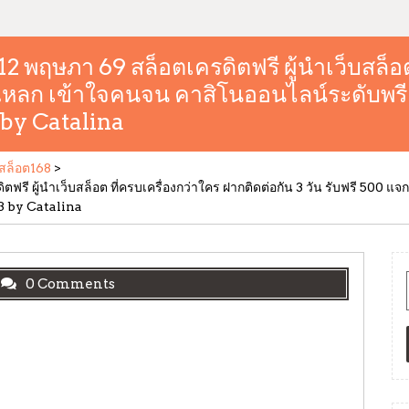
ฤษภา 69 สล็อตเครดิตฟรี ผู้นำเว็บสล็อต 
กแหลก เข้าใจคนจน คาสิโนออนไลน์ระดับพรีเ
 by Catalina
สล็อต168
>
 ผู้นำเว็บสล็อต ที่ครบเครื่องกว่าใคร ฝากติดต่อกัน 3 วัน รับฟรี 500 แ
63 by Catalina
0 Comments