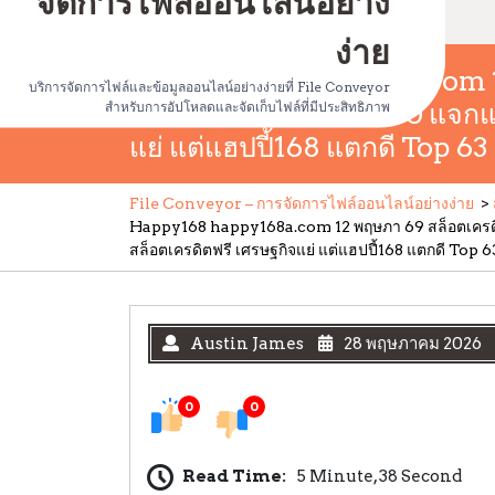
จัดการไฟล์ออนไลน์อย่าง
Skip
to
ง่าย
content
Happy168 happy168a.com 12 พ
บริการจัดการไฟล์และข้อมูลออนไลน์อย่างง่ายที่ File Conveyor
ติดต่อกัน 3 วัน รับฟรี 500 แจ
สำหรับการอัปโหลดและจัดเก็บไฟล์ที่มีประสิทธิภาพ
แย่ แต่แฮปปี้168 แตกดี Top 63
File Conveyor – การจัดการไฟล์ออนไลน์อย่างง่าย
>
Happy168 happy168a.com 12 พฤษภา 69 สล็อตเครดิตฟรี
สล็อตเครดิตฟรี เศรษฐกิจแย่ แต่แฮปปี้168 แตกดี Top 
Austin James
28 พฤษภาคม 2026
0
0
Read Time:
5 Minute, 38 Second