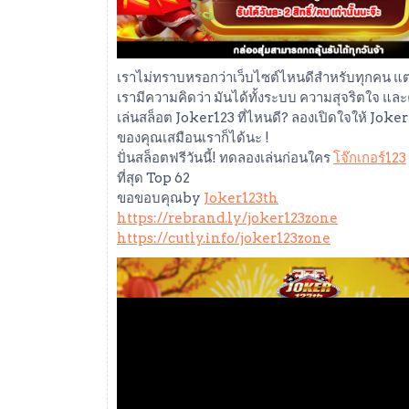
เราไม่ทราบหรอกว่าเว็บไซต์ไหนดีสำหรับทุกคน แต่
เรามีความคิดว่า มันได้ทั้งระบบ ความสุจริตใจ แล
เล่นสล็อต Joker123 ที่ไหนดี? ลองเปิดใจให้ Joker
ของคุณเสมือนเราก็ได้นะ !
ปั่นสล็อตฟรีวันนี้! ทดลองเล่นก่อนใคร
โจ๊กเกอร์123
ที่สุด Top 62
ขอขอบคุณby
Joker123th
https://rebrand.ly/joker123zone
https://cutly.info/joker123zone