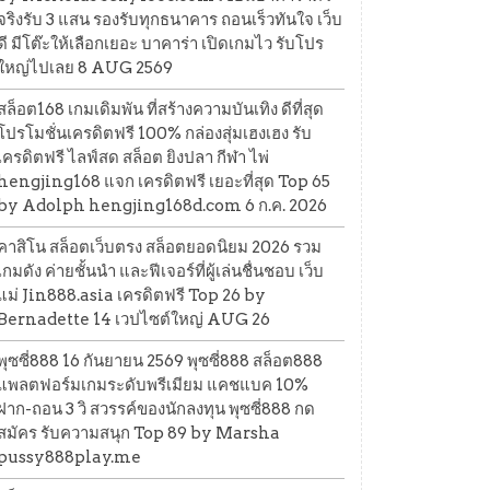
จริงรับ 3 แสน รองรับทุกธนาคาร ถอนเร็วทันใจ เว็บ
ดี มีโต๊ะให้เลือกเยอะ บาคาร่า เปิดเกมไว รับโปร
ใหญ่ไปเลย 8 AUG 2569
สล็อต168 เกมเดิมพัน ที่สร้างความบันเทิง ดีที่สุด
โปรโมชั่นเครดิตฟรี 100% กล่องสุ่มเฮงเฮง รับ
เครดิตฟรี ไลฟ์สด สล็อต ยิงปลา กีฬา ไพ่
hengjing168 แจก เครดิตฟรี เยอะที่สุด Top 65
by Adolph hengjing168d.com 6 ก.ค. 2026
คาสิโน สล็อตเว็บตรง สล็อตยอดนิยม 2026 รวม
เกมดัง ค่ายชั้นนำ และฟีเจอร์ที่ผู้เล่นชื่นชอบ เว็บ
แม่ Jin888.asia เครดิตฟรี Top 26 by
Bernadette 14 เวปไซต์ใหญ่ AUG 26
พุซซี่888 16 กันยายน 2569 พุซซี่888 สล็อต888
แพลตฟอร์มเกมระดับพรีเมียม แคชแบค 10%
ฝาก-ถอน 3 วิ สวรรค์ของนักลงทุน พุซซี่888 กด
สมัคร รับความสนุก Top 89 by Marsha
pussy888play.me