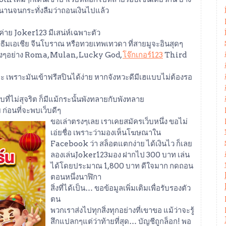
านจนกระทั่งลืมว่าถอนเงินไปแล้ว
ค่าย Joker123 มีเสน่ห์เฉพาะตัว
ีมเอเชีย จีนโบราณ หรือทวยเทพเทวดา ที่สายมูจะอินสุดๆ
มดังๆอย่าง Roma, Mulan, Lucky God,
โจ๊กเกอร์123
Third
อะ เพราะมันเข้าฟรีสปินได้ง่าย หากจังหวะดีมีเฮแบบไม่ต้องรอ
ที่ไม่สุจริต ก็มีแม้กระนั้นพังทลายกับพังทลาย
่อนที่จะพบเว็บดีๆ
ขอเล่าตรงๆเลย เราเคยสมัครเว็บหนึ่ง ขอไม่
เอ่ยชื่อ เพราะว่ามองเห็นโฆษณาใน
Facebook ว่า สล็อตแตกง่าย ได้เงินไว ก็เลย
ลองเล่นJoker123มอง ฝากไป 300 บาท เล่น
ได้โดยประมาณ 1,800 บาท ดีใจมาก กดถอน
ตอนหนึ่งนาฬิกา
สิ่งที่ได้เป็น… ขอข้อมูลเพิ่มเติมเพื่อรับรองตัว
ตน
พวกเราส่งไปทุกสิ่งทุกอย่างที่เขาขอ แม้ว่าจะรู้
สึกแปลกๆแต่ว่าท้ายที่สุด… บัญชีถูกล็อก! พอ