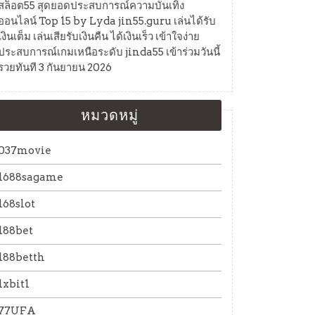
สล็อต55 สุดยอดประสบการณ์ความบันเทิง
ออนไลน์ Top 15 by Lyda jin55.guru เล่นได้รับ
เงินเต็ม เล่นเสียรับเงินคืน ได้เงินเร็ว เข้าใจง่าย
ประสบการณ์เกมเหนือระดับ jinda55 เข้าร่วมวันนี้
รวยทันที 3 กันยายน 2026
หมวดหมู่
037movie
1688sagame
168slot
188bet
188betth
1xbit1
77UFA