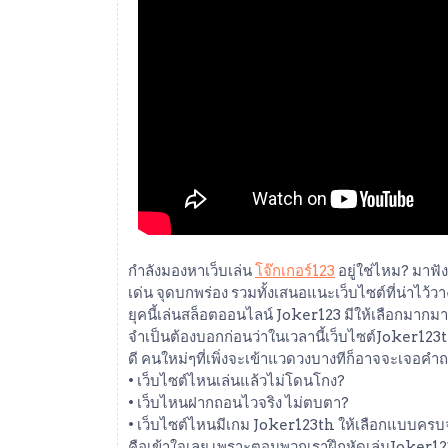
กำลังมองหาเว็บเล่น
โจ๊กเกอร์123
อยู่ใช่ไหม? มาฟ
เด่น จุดบกพร่อง รวมทั้งเสนอแนะเว็บไซต์ที่น่าไว้วา
ยุคนี้เล่นสล็อตออนไลน์ Joker123 มีให้เลือกมากม
จำเป็นต้องบอกก่อนว่าในเวลานี้เว็บไซต์Joker123th
ดี คนใหม่ๆที่เพิ่งจะเข้าแวดวงบางทีก็อาจจะเจอ
• เว็บไซต์ไหนเล่นแล้วไม่โดนโกง?
• เว็บไหนฝากถอนไวจริง ไม่ตบตา?
• เว็บไซต์ไหนมีเกม Joker123th ให้เลือกแบบครบจ
คือเข้าใจเลย เพราะตอนพวกเราฝึกหัดเล่นJoker12