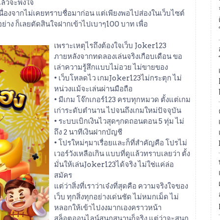
แล้วจะพึงใจ
ะ เนื่องจากไม่เคยทราบชื่อมาก่อน แต่เพียงพอไปส่องในเว็บไซต์
ย่าง ก็เลยตัดสินใจฝากเข้าไปเบาๆ100 บาท เพื่อ
เพราะเหตุไรถึงต้องใจเว็บ Joker123
ภายหลังจากทดลองเล่นจริงเกือบเดือน ขอ
เล่าความรู้สึกแบบไม่อวย ไม่ขายของ
• เว็บโหลดไว เกมJoker123ไม่กระตุก ไม่
หน่วงแม้จะเล่นผ่านมือถือ
• มีเกม โจ๊กเกอร์123 ครบทุกหมวด ตั้งแต่เกม
เก่าระดับตำนาน ไปจนถึงเกมใหม่ปัจจุบัน
• ระบบเบิกเงินไวสุดๆกดถอนตอน 5 ทุ่ม ไม่
ถึง 2 นาทีเงินฝากบัญชี
• โปรใหม่ๆมาเรื่อยและก็ที่สำคัญคือ โปรไม่
เวอร์วังเหลือเกิน แบบที่ดูแล้วทราบเลยว่า ตั้ง
มั่นให้เล่นJoker123ได้จริง ไม่ใช่แค่ล่อ
สมัคร
แต่ว่าสิ่งที่เราว่าเจ๋งที่สุดคือ ความจริงใจของ
เว็บ ทุกสิ่งทุกอย่างเด่นชัด ไม่หมกเม็ด ไม่
หลอกให้เข้าไปงงมากเองคราวหน้า
สล็อตออนไลน์สนุกสนานก็จริง แต่ว่าจะสนุก