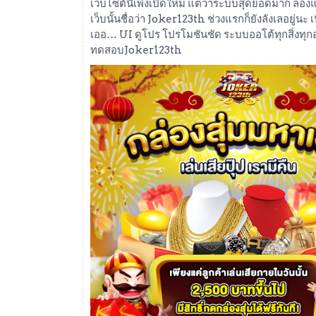
เว็บไซต์นี้เพิ่งเปิดใหม่ แต่ว่าระบบสุดยอดมาก ลอง
เว็บนั้นชื่อว่า Joker123th ช่วงแรกก็ยังลังเลอยู่น
เออ… UI ดูโปร โปรโมชันชัด ระบบออโต้ทุกสิ่งทุกอ
ทดสอบJoker123th