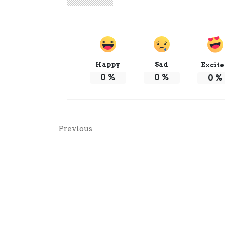
Happy
Sad
Excit
0
%
0
%
0
%
แนะแนว
Previous
Previous
Post
เรื่อง