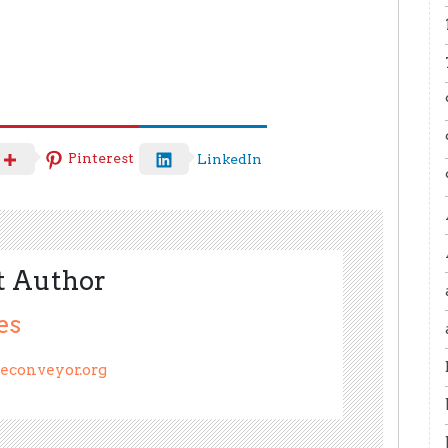
Pinterest
LinkedIn
t Author
es
econveyor.org