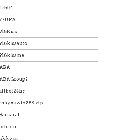
1xbit1
77UFA
918Kiss
918kissauto
918kissme
ABA
ABAGroup2
allbet24hr
askyouwin888 vip
Baccarat
bitcoin
bkkwin