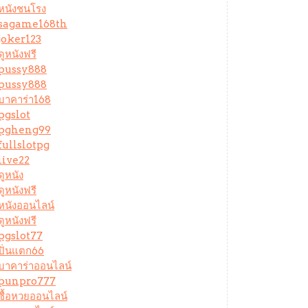
หนังชนโรง
sagame168th
joker123
ดูหนังฟรี
pussy888
pussy888
บาคาร่า168
pgslot
pgheng99
fullslotpg
live22
ดูหนัง
ดูหนังฟรี
หนังออนไลน์
ดูหนังฟรี
pgslot77
ปั่นแตก66
บาคาร่าออนไลน์
punpro777
ซื้อหวยออนไลน์