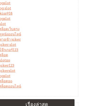
pgslot
pg slot
kiss918
pgslot
slot
สล็อตเว็บตรง
ดูหนังออนไลน์
ทางเข้า joker
joker slot
โจ๊กเกอร์123
สล็อต
slotxo
joker123
jokerslot
pgslot
สล็อตxo
สล็อตออนไลน์
เรื่องล่าสุด