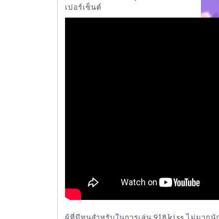
เปอร์เซ็นต์
ผู้ที่มีทุนสำหรับในการเล่น 918kiss ไม่มากนั