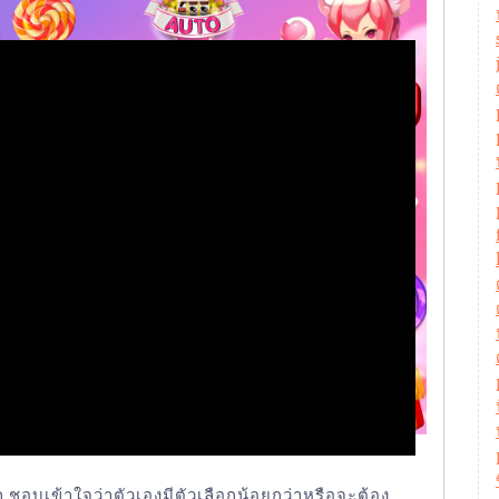
ก ชอบเข้าใจว่าตัวเองมีตัวเลือกน้อยกว่าหรือจะต้อง