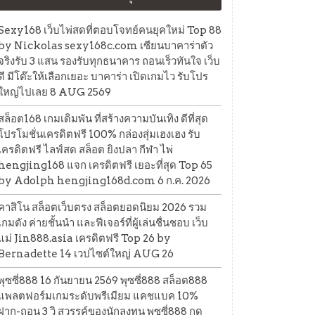
Sexy168 เว็บไพ่สดที่ตอบโจทย์คนยุคใหม่ Top 88
by Nickolas sexy168c.com เซียนบาคาร่าตัว
จริงรับ 3 แสน รองรับทุกธนาคาร ถอนเร็วทันใจ เว็บ
ดี มีโต๊ะให้เลือกเยอะ บาคาร่า เปิดเกมไว รับโปร
ใหญ่ไปเลย 8 AUG 2569
สล็อต168 เกมเดิมพัน ที่สร้างความบันเทิง ดีที่สุด
โปรโมชั่นเครดิตฟรี 100% กล่องสุ่มเฮงเฮง รับ
เครดิตฟรี ไลฟ์สด สล็อต ยิงปลา กีฬา ไพ่
hengjing168 แจก เครดิตฟรี เยอะที่สุด Top 65
by Adolph hengjing168d.com 6 ก.ค. 2026
คาสิโน สล็อตเว็บตรง สล็อตยอดนิยม 2026 รวม
เกมดัง ค่ายชั้นนำ และฟีเจอร์ที่ผู้เล่นชื่นชอบ เว็บ
แม่ Jin888.asia เครดิตฟรี Top 26 by
Bernadette 14 เวปไซต์ใหญ่ AUG 26
พุซซี่888 16 กันยายน 2569 พุซซี่888 สล็อต888
แพลตฟอร์มเกมระดับพรีเมียม แคชแบค 10%
ฝาก-ถอน 3 วิ สวรรค์ของนักลงทุน พุซซี่888 กด