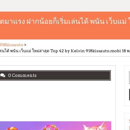
แรง ฝากน้อยก็เริ่มเล่นได้ พนัน เว็บแม่ 
918kissauto
>
นได้ พนัน เว็บแม่ ใหม่ล่าสุด Top 42 by Kelvin 918kissauto.mobi 18 พ.
0 Comments