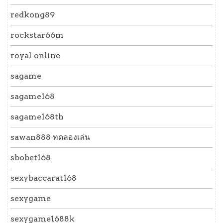
redkong89
rockstar66m
royal online
sagame
sagame168
sagame168th
sawan888 ทดลองเล่น
sbobet168
sexybaccarat168
sexygame
sexygame1688k