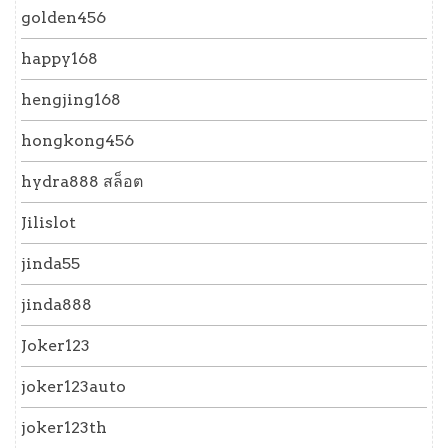
golden456
happy168
hengjing168
hongkong456
hydra888 สล็อต
Jilislot
jinda55
jinda888
Joker123
joker123auto
joker123th