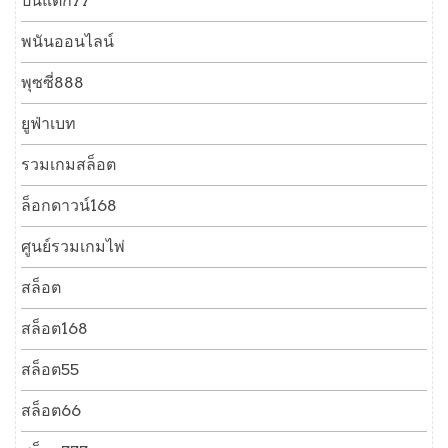
ปั่นแตก77
พนันออนไลน์
พุซซี่888
ยูฟ่าเบท
รวมเกมสล็อต
ล็อกดาวน์168
ศูนย์รวมเกมไพ่
สล็อต
สล็อต168
สล็อต55
สล็อต66