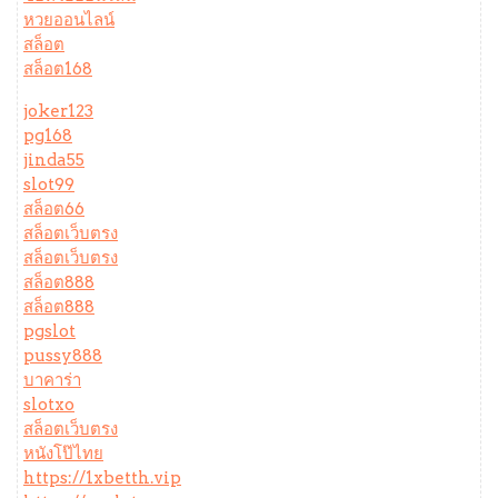
หวยออนไลน์
สล็อต
สล็อต168
joker123
pg168
jinda55
slot99
สล็อต66
สล็อตเว็บตรง
สล็อตเว็บตรง
สล็อต888
สล็อต888
pgslot
pussy888
บาคาร่า
slotxo
สล็อตเว็บตรง
หนังโป๊ไทย
https://1xbetth.vip