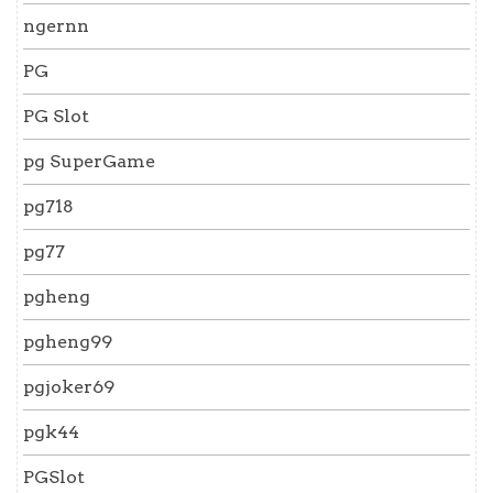
ngernn
PG
PG Slot
pg SuperGame
pg718
pg77
pgheng
pgheng99
pgjoker69
pgk44
PGSlot