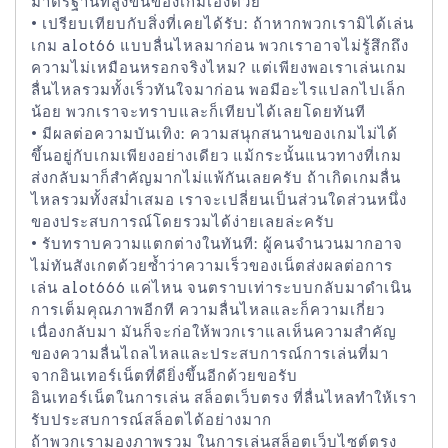
มาตรฐานที่สูงขึ้นของเกมเองด้วย
• เปรียบเทียบกับสิ่งที่เคยได้รับ: ถ้าหากพวกเรามิได้เล่น
เกม alot66 แบบลื่นไหลมาก่อน พวกเราอาจไม่รู้สึกถึง
ความไม่เหมือนหรอกจริงไหม? แต่เพียงพอเราเล่นเกม
ลื่นไหลรวมทั้งเร็วทันใจมาก่อน พอมีอะไรแปลกไปเล็ก
น้อย พวกเราจะทราบและก็เทียบได้เลยโดยทันที
• มีผลต่อความบันเทิง: ความสนุกสนานของเกมไม่ได้
ขึ้นอยู่กับเกมเพียงอย่างเดียว แม้กระนั้นแนวทางที่เกม
ส่งกลับมาก็สำคัญมากไม่แพ้กันเลยครับ ถ้าเกิดเกมลื่น
ไหลรวมทั้งสม่ำเสมอ เราจะเปลี่ยนเป็นส่วนใดส่วนหนึ่ง
ของประสบการณ์โดยรวมได้ง่ายเลยล่ะครับ
• รับทราบความแตกต่างในทันที: ผู้คนจำนวนมากอาจ
ไม่ทันสังเกตด้วยซ้ำว่าความเร็วของเน็ตส่งผลต่อการ
เล่น alot666 แค่ไหน จนตราบเท่าระบบกลับมาดำเนิน
การเต็มคุณภาพอีกที ความลื่นไหลและก็ความเกี่ยว
เนื่องกลับมา มันก็จะก่อให้พวกเราแลเห็นความสำคัญ
ของความลื่นไถลไหลและประสบการณ์การเล่นที่มา
จากอินเทอร์เน็ตที่ดียิ่งขึ้นอีกด้วยขอรับ
อินเทอร์เน็ตในการเล่น สล็อตเว็บตรง ที่ลื่นไหลทำให้เรา
รับประสบการณ์สล็อตได้อย่างมาก
ถ้าพวกเรามองภาพรวม ในการเล่นสล็อตเว็บไซต์ตรง