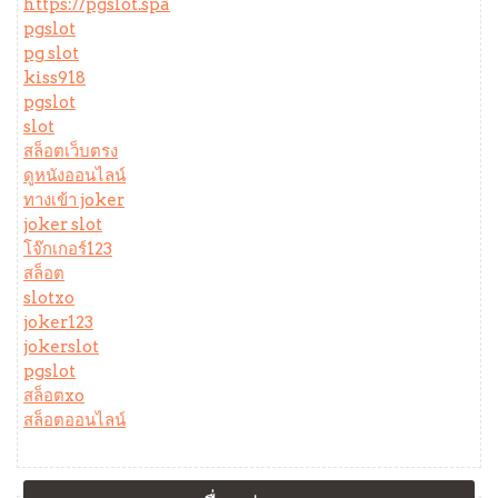
https://pgslot.spa
pgslot
pg slot
kiss918
pgslot
slot
สล็อตเว็บตรง
ดูหนังออนไลน์
ทางเข้า joker
joker slot
โจ๊กเกอร์123
สล็อต
slotxo
joker123
jokerslot
pgslot
สล็อตxo
สล็อตออนไลน์