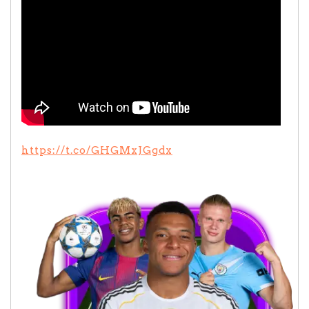
https://t.co/GHGMxJGgdx