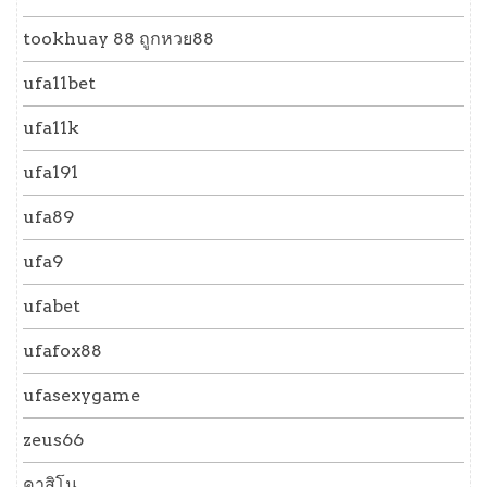
tookhuay 88 ถูกหวย88
ufa11bet
ufa11k
ufa191
ufa89
ufa9
ufabet
ufafox88
ufasexygame
zeus66
คาสิโน