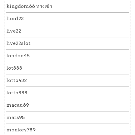
kingdom66 ทางเข้า
lion123
live22
live22slot
london45
lot888
lotto432
lotto888
macau69
mars95
monkey789