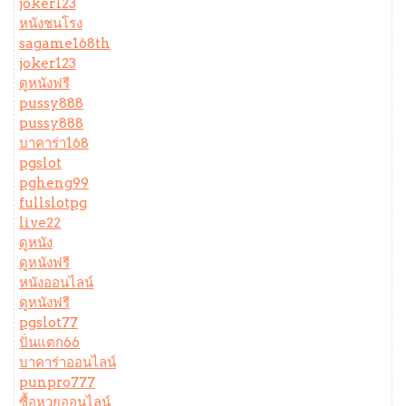
joker123
หนังชนโรง
sagame168th
joker123
ดูหนังฟรี
pussy888
pussy888
บาคาร่า168
pgslot
pgheng99
fullslotpg
live22
ดูหนัง
ดูหนังฟรี
หนังออนไลน์
ดูหนังฟรี
pgslot77
ปั่นแตก66
บาคาร่าออนไลน์
punpro777
ซื้อหวยออนไลน์