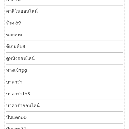
คาสิโนออนไลน์
จ๊วด 69
ซอยเบท
ซีเกมส์68
ดูหนังออนไลน์
ทางเข้าpg
บาคาร่า
บาคาร่า168
บาคาร่าออนไลน์
ปั่นแตก66