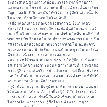
จังหวะสำคัญผ่านการเคลื่อนไหว เอฟเฟกต์ หรือการ
แสดงผลแบบไล่ระดับความต่อเนื่อง แม้กระนั้นพอเพียง
สัญญาณเน็ตมีปัญหา มันก็ทำให้ความรู้สึกในส่วนนี้แปร
ไป ความเกี่ยวเนื่องหายไปโดยทันที
• เชื่อมต่อกับเกมลดลงชั่วครั้งชั่วคราว: ยิ่งเกมตอบ
สนองได้ไว พวกเราจะยิ่งมีความสัมพันธ์กับเกมข้างหน้า
เยอะขึ้นเรื่อยๆ แต่เพียงพอความล่าช้าเกิดขึ้น มันก็ทำให้
พวกเรารู้สึกเชื่อมต่อกับเกมต่ำลงชั่วครั้งคราว แปลงเป็น
สนใจระบบสนองตอบมากยิ่งกว่าตัวเกมไปเลยนะครับ
คนเล่นสล็อต66 มิได้เสียอารมณ์ด้วยเหตุว่าอินเทอร์เน็ต
ช้า แต่ว่าเนื่องจากประสบการณ์แปลง
ผมจะบอกให้ว่าคนเล่น alot666 ไม่ได้รู้สึกแย่เนื่องจาก
อินเทอร์เน็ตช้าหรอกนะครับ แม้กระนั้นสิ่งที่มันส่งผลต่อ
ความรู้สึกตอนเล่นจริงๆอย่างประสบการณ์ที่เคยลื่นไหล
กลับไม่เป็นไปตามความคาดหวังเอาไว้ต่างหาก ที่ทำให้
คนเล่นอารมณ์เสียได้จริงๆครับผม
• รู้จักกับมาตรฐาน: ปัจจุบันเกมจำนวนมากออกแบบมา
ให้สนองตอบได้รวดเร็ว เราก็จะรู้จักดีกับประสบการณ์
การเล่นสม่ำเสมออย่างนี้ วันหนึ่งเพียงพอมีอะไรแปลก
ไปจากเดิม พวกเราก็จะรู้สึกได้ทันที เพราะเหตุว่า