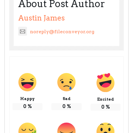
About Post Author
Austin James
noreply@fileconveyor.org
Happy
Sad
Excited
0
%
0
%
0
%