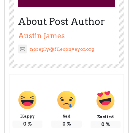
About Post Author
Austin James
noreply@fileconveyor.org
Happy
Sad
Excited
0
%
0
%
0
%