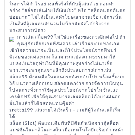
ในการได้กำไรอย่างแท้จริงให้กับผู้เล่นด้วย กลุ่มคำ
อย่าง “สล็อตเล่นง่ายได้เงินเร็ว” หรือ “สล็อตแตกดีแตก
บ่อยมาก” ไม่ได้เป็นแค่คำโฆษณาชวนเชื่อ แม้กระนั้น
เป็นสิ่งที่ผู้เล่นคนจำนวนไม่น้อยสัมผัสได้จริงจาก
ประสบการณ์ตรง
การเล่น สล็อต99 ไม่ใช่แค่เรื่องของดวงอีกต่อไป ถ้า
คุณรู้จักเลือกเกมที่สมควร เล่าเรียนระบบของเกม
เข้าใจความน่าจะเป็น และก็ใช้ประโยชน์จากฟีพบร์
พิเศษของแต่ละเกม ก็สามารถแปลงเกมธรรมดาให้
แปลงเป็นวัสดุทำเงินที่มีคุณภาพสูงอย่างไม่น่าเชื่อ
พวกเราจะพาคุณเจาะลึกถึงประสบการณ์การเล่น
สล็อต99 ตั้งแต่มือใหม่จนกระทั่งระดับโปร พร้อมชี้แนะ
วิธี แนวทางเลือกเกม สล็อตแตกง่าย การจัดการเงินทุน
ไปจนกระทั่งการใช้คุณประโยชน์จากโปรโมชั่นและ
เครดิตฟรี เพื่อให้คุณสามารถเล่นสล็อตได้อย่างมั่นอก
มั่นใจแล้วก็ได้ผลทดแทนคุ้มค่า
sretthi99 เล่นง่ายได้เงินเร็ว – เกมที่ผู้ใดกันแน่ก็เริ่ม
ได้
สล็อต (Slot) คือเกมเดิมพันที่มีต้นกำเนิดจากตู้สล็อต
แมชชีนในคาสิโนต่างถิ่น เมื่อเทคโนโลยีเจริญก้าวหน้า