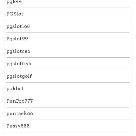
pgk44
PGSlot
pgslot168
Pgslot99
pgslotceo
pgslotfish
pgslotgolf
pokbet
PunPro777
puntaek66
Pussy888