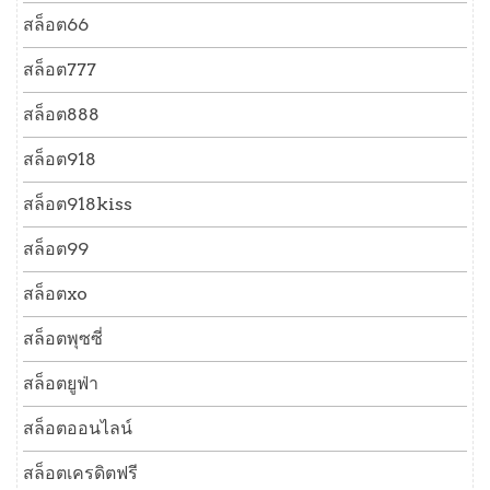
สล็อต66
สล็อต777
สล็อต888
สล็อต918
สล็อต918kiss
สล็อต99
สล็อตxo
สล็อตพุซซี่
สล็อตยูฟ่า
สล็อตออนไลน์
สล็อตเครดิตฟรี