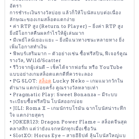
อัตรา
การชำระเงินรางวัลบ่อย แล้วก็ให้โบนัสแบบต่อเนื่อง
ลักษณะของเกมสล็อตแตกง่าย
• ค่า RTP สูง (Return to Player) – ยิ่งค่า RTP สูง
ยิ่งมีโอกาสคืนผลกำไรให้ผู้เล่นมาก
• มีเพย์ไลน์เยอะแยะ – ยิ่งมีแนวทางชนะหลายทาง ยิ่ง
เพิ่มโอกาสทำเงิน
• ฟีพบร์เสริมมาก – ตัวอย่างเช่น ซื้อฟรีสปิน, ฟีเจอร์คูณ
รางวัล, Wild/Scatter
• รีวิวจากผู้เล่นดี – เช็คได้จากฟอรั่ม หรือ YouTube
แบบอย่างเกมสล็อตแตกดีที่ควรจะลอง
• PG SLOT:
สล็อต
Lucky Neko – เกมแมวกวักใน
ตำนาน แตกบ่อยครั้ง คูณรางวัลหลายเท่า
• Pragmatic Play: Sweet Bonanza – มีระบบ
ระเบียบซื้อฟรีสปิน โบนัสออกบ่อย
• JILI: Roma X – เกมนักรบโรมัน ฉากโบนัสน่าระทึก
ใจ แตกง่ายสุดๆ
• JOKER123: Dragon Power Flame – สล็อตจีนสุด
คลาสสิก แต่ว่ายังแจกหนักทุกเมื่อเชื่อวัน
• SlotXO: Horus Eye – สายอียิปต์ ลุ้นโบนัสใหญ่แบ