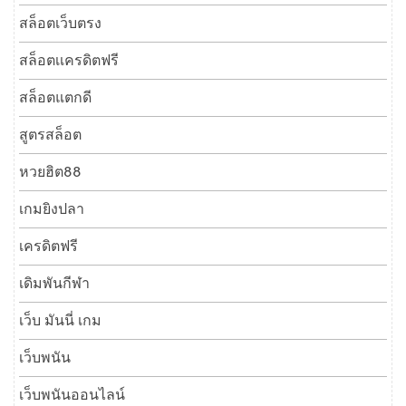
สล็อตเว็บตรง
สล็อตเเครดิตฟรี
สล็อตแตกดี
สูตรสล็อต
หวยฮิต88
เกมยิงปลา
เครดิตฟรี
เดิมพันกีฬา
เว็บ มันนี่ เกม
เว็บพนัน
เว็บพนันออนไลน์