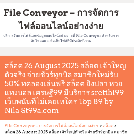
Skip
File Conveyor – การจัดการ
to
content
ไฟล์ออนไลน์อย่างง่าย
บริการจัดการไฟล์และข้อมูลออนไลน์อย่างง่ายที่ File Conveyor สำหรับการ
อัปโหลดและจัดเก็บไฟล์ที่มีประสิทธิภาพ
สล็อต 26 August 2025 สล็อต เจ้าใหญ่
ตัวจริง จ่ายชัวร์ทุกบิล สมาชิกใหม่รับ
50% ทดลองเล่นฟรี สล็อต ยิงปลา หวย
แทงบอล เศรษฐี99 มีบริการ sretthi99
เว็บพนันที่ไม่เคยเทใคร Top 89 by
Nila St99a.com
File Conveyor – การจัดการไฟล์ออนไลน์อย่างง่าย
>
สล็อต
>
สล็อต 26 August 2025 สล็อต เจ้าใหญ่ตัวจริง จ่ายชัวร์ทุกบิล สมาชิก