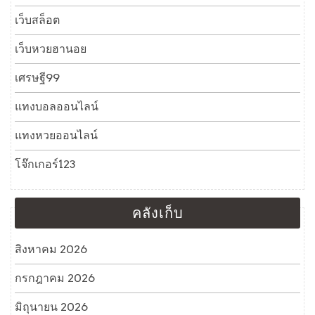
เว็บสล็อต
เว็บหวยฮานอย
เศรษฐี99
แทงบอลออนไลน์
แทงหวยออนไลน์
โจ๊กเกอร์123
คลังเก็บ
สิงหาคม 2026
กรกฎาคม 2026
มิถุนายน 2026