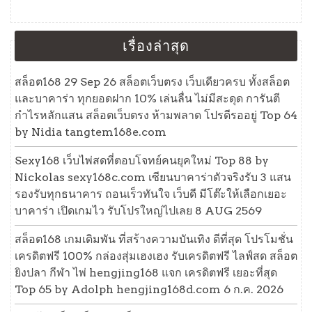
เรื่องล่าสุด
สล็อต168 29 Sep 26 สล็อตเว็บตรง เว็บเดียวครบ ทั้งสล็อต
และบาคาร่า ทุกยอดฝาก 10% เล่นลื่น ไม่มีสะดุด การันตี
กำไรหลักแสน สล็อตเว็บตรง ห้ามพลาด โปรดีรออยู่ Top 64
by Nidia tangtem168e.com
Sexy168 เว็บไพ่สดที่ตอบโจทย์คนยุคใหม่ Top 88 by
Nickolas sexy168c.com เซียนบาคาร่าตัวจริงรับ 3 แสน
รองรับทุกธนาคาร ถอนเร็วทันใจ เว็บดี มีโต๊ะให้เลือกเยอะ
บาคาร่า เปิดเกมไว รับโปรใหญ่ไปเลย 8 AUG 2569
สล็อต168 เกมเดิมพัน ที่สร้างความบันเทิง ดีที่สุด โปรโมชั่น
เครดิตฟรี 100% กล่องสุ่มเฮงเฮง รับเครดิตฟรี ไลฟ์สด สล็อต
ยิงปลา กีฬา ไพ่ hengjing168 แจก เครดิตฟรี เยอะที่สุด
Top 65 by Adolph hengjing168d.com 6 ก.ค. 2026