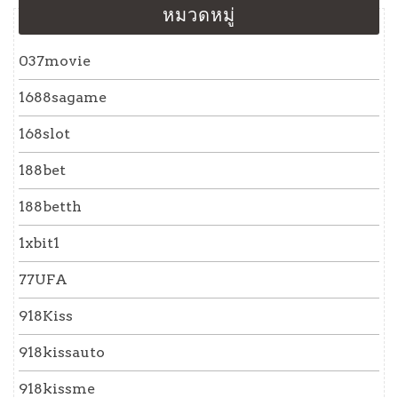
หมวดหมู่
037movie
1688sagame
168slot
188bet
188betth
1xbit1
77UFA
918Kiss
918kissauto
918kissme