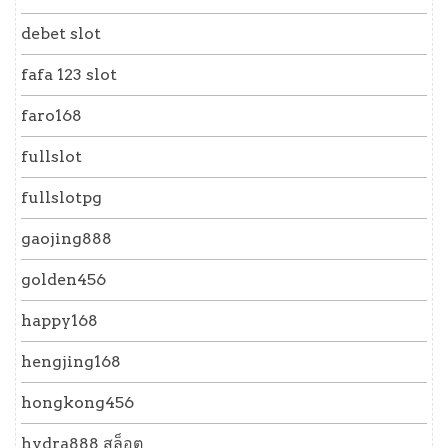
debet slot
fafa 123 slot
faro168
fullslot
fullslotpg
gaojing888
golden456
happy168
hengjing168
hongkong456
hydra888 สล็อต