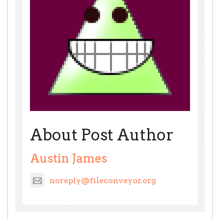
About Post Author
Austin James
noreply@fileconveyor.org