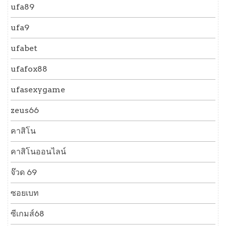
ufa89
ufa9
ufabet
ufafox88
ufasexygame
zeus66
คาสิโน
คาสิโนออนไลน์
จ๊วด 69
ซอยเบท
ซีเกมส์68