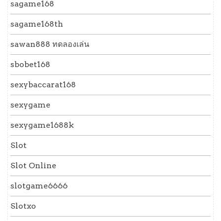
sagame168
sagame168th
sawan888 ทดลองเล่น
sbobet168
sexybaccarat168
sexygame
sexygame1688k
Slot
Slot Online
slotgame6666
Slotxo