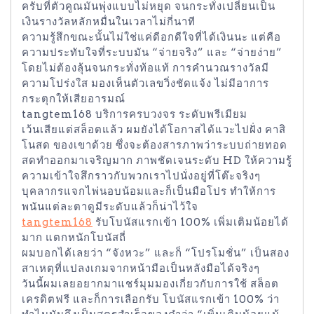
ครับที่ตัวคูณมันพุ่งแบบไม่หยุด จนกระทั่งเปลี่ยนเป็น
เงินรางวัลหลักหมื่นในเวลาไม่กี่นาที
ความรู้สึกขณะนั้นไม่ใช่แค่ดีอกดีใจที่ได้เงินนะ แต่คือ
ความประทับใจที่ระบบมัน “จ่ายจริง” และ “จ่ายง่าย”
โดยไม่ต้องลุ้นจนกระทั่งท้อแท้ การคำนวณรางวัลมี
ความโปร่งใส มองเห็นตัวเลขวิ่งชัดแจ้ง ไม่มีอาการ
กระตุกให้เสียอารมณ์
tangtem168 บริการครบวงจร ระดับพรีเมียม
เว้นเสียแต่สล็อตแล้ว ผมยังได้โอกาสได้แวะไปฝั่ง คาสิ
โนสด ของเขาด้วย ซึ่งจะต้องสารภาพว่าระบบถ่ายทอด
สดทำออกมาเจริญมาก ภาพชัดเจนระดับ HD ให้ความรู้
ความเข้าใจสึกราวกับพวกเราไปนั่งอยู่ที่โต๊ะจริงๆ
บุคลากรแจกไพ่นอบน้อมและก็เป็นมือโปร ทำให้การ
พนันแต่ละตาดูมีระดับแล้วก็น่าไว้ใจ
tangtem168
รับโบนัสแรกเข้า 100% เพิ่มเติมน้อยได้
มาก แตกหนักโบนัสถี่
ผมบอกได้เลยว่า “จังหวะ” และก็ “โปรโมชั่น” เป็นสอง
สาเหตุที่แปลงเกมจากหน้ามือเป็นหลังมือได้จริงๆ
วันนี้ผมเลยอยากมาแชร์มุมมองเกี่ยวกับการใช้ สล็อต
เครดิตฟรี และก็การเลือกรับ โบนัสแรกเข้า 100% ว่า