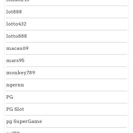
lot888
lotto432
lotto888
macau69
mars95
monkey789
ngernn
PG
PG Slot
pg SuperGame