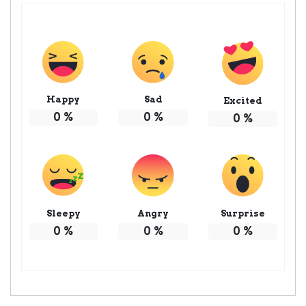
Happy
Sad
Excited
0
%
0
%
0
%
Sleepy
Angry
Surprise
0
%
0
%
0
%