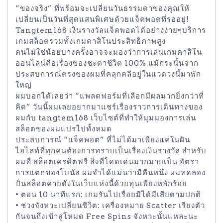
“ของจริง” ที่พร้อมจะเปลี่ยนวันธรรมดาของคุณให้
เปลี่ยนเป็นวันที่สุดแสนพิเศษด้วยแจ็คพอตที่รออยู่!
Tangtem168 เงินรางวัลแจ็คพอตได้อย่างง่ายๆบริการ
เกมสล็อตรวมทั้งเกมคาสิโนประสิทธิภาพสูง
คนไม่ใช่น้อยบางครั้งอาจจะมองว่าการเล่นเกมคาสิโน
ออนไลน์คือเรื่องของชะตาชีวิต 100% แม้กระนั้นจาก
ประสบการณ์ตรงของผมที่คลุกคลีอยู่ในแวดวงนี้มาพัก
ใหญ่
ผมบอกได้เลยว่า “แพลตฟอร์มที่เลือกมีผลมากยิ่งกว่าที่
คิด” วันนี้ผมเลยอยากมาแชร์เรื่องราวการเดินทางของ
ผมกับ tangtem168 เว็บไซต์ที่ทำให้มุมมองการเล่น
สล็อตของผมแปรไปทั้งหมด
ประสบการณ์ “แจ็คพอต” ที่ไม่ได้มาเพียงแค่ในฝัน
ไฮไลท์ที่ทุกคนต้องการทราบเป็นเรื่องเงินรางวัล สำหรับ
ผมที่ สล็อตเครดิตฟรี สิ่งที่โดดเด่นมากมายเป็น อัตรา
การแตกของโบนัส ผมจำได้แม่นว่ามีคืนหนึ่ง ผมทดลอง
ปั่นสล็อตค่ายดังในเว็บแห่งนี้ด้วยทุนเพียงหลักร้อย
• ตอน 10 นาทีแรก: เกมรันไปเรื่อยมีได้มีเสียตามปกติ
• ช่วงจังหวะเปลี่ยนชีวิต: เครื่องหมาย Scatter เรียงตัว
กันจนถึงเข้าสู่โหมด Free Spins จังหวะนั้นแหละนะ