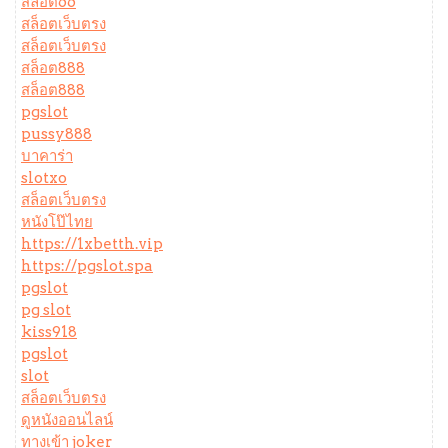
สล็อต66
สล็อตเว็บตรง
สล็อตเว็บตรง
สล็อต888
สล็อต888
pgslot
pussy888
บาคาร่า
slotxo
สล็อตเว็บตรง
หนังโป๊ไทย
https://1xbetth.vip
https://pgslot.spa
pgslot
pg slot
kiss918
pgslot
slot
สล็อตเว็บตรง
ดูหนังออนไลน์
ทางเข้า joker