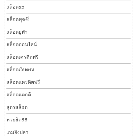
สล็อตxo
สล็อตพุซซี่
สล็อตยูฟ่า
สล็อตออนไลน์
สล็อตเครดิตฟรี
สล็อตเว็บตรง
สล็อตเเครดิตฟรี
สล็อตแตกดี
สูตรสล็อต
หวยฮิต88
เกมยิงปลา