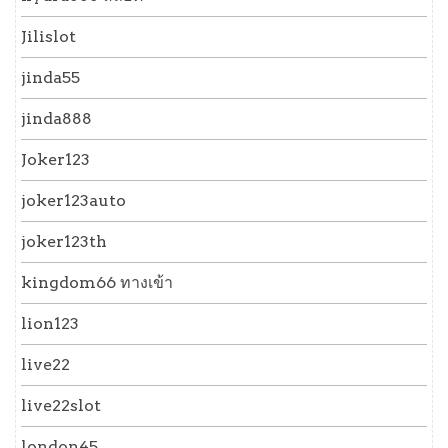
Jilislot
jinda55
jinda888
Joker123
joker123auto
joker123th
kingdom66 ทางเข้า
lion123
live22
live22slot
london45