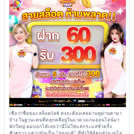
เชื่อว่าชื่อของ สล็อต168 คงจะต้องเคยผ่านหูผ่านตามา
บ้าง ในฐานะคนที่คลุกคลีอยู่ในแวดวงเกมออนไลน์มา
พักใหญ่ ผมบอกได้เลยว่านี่ไม่ใช่แค่กระแสชั่วครั้ง
ชั่วคราว แต่ว่ามันเป็น “ของแท้” ที่ทำให้ผู้คนจำนวนไม่