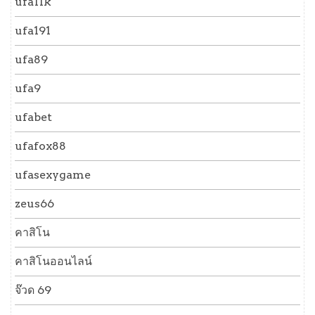
ufa11k
ufa191
ufa89
ufa9
ufabet
ufafox88
ufasexygame
zeus66
คาสิโน
คาสิโนออนไลน์
จ๊วด 69