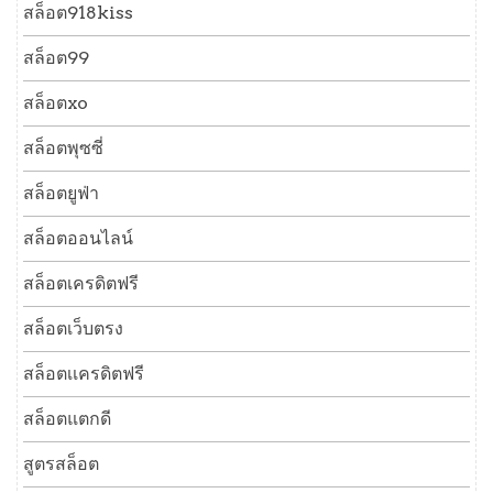
สล็อต918kiss
สล็อต99
สล็อตxo
สล็อตพุซซี่
สล็อตยูฟ่า
สล็อตออนไลน์
สล็อตเครดิตฟรี
สล็อตเว็บตรง
สล็อตเเครดิตฟรี
สล็อตแตกดี
สูตรสล็อต