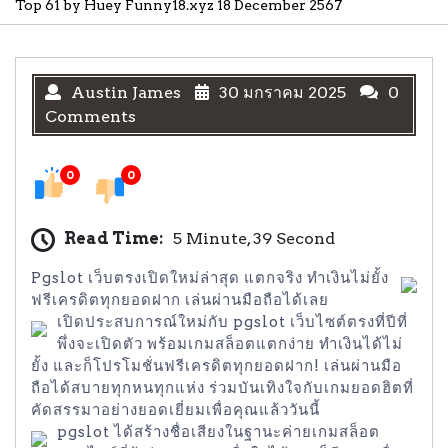
Top 61 by Huey Funny18.xyz 18 December 2567
Austin James
30 มกราคม 2025
0
Comments
0
0
Read Time:
5 Minute, 39 Second
Pgslot เว็บตรงเปิดใหม่ล่าสุด แตกจริง ทำเงินไม่ยั้ง
ฟรีเครดิตทุกยอดฝาก เล่นผ่านมือถือได้เลย
เปิดประสบการณ์ใหม่กับ pgslot เว็บไซต์ตรงที่ปีที่
พึ่งจะเปิดตัว พร้อมเกมสล็อตแตกง่าย ทำเงินได้ไม่
ยั้ง และก็โปรโมชั่นฟรีเครดิตทุกยอดฝาก! เล่นผ่านมือ
ถือได้สบายทุกหนทุกแห่ง ร่วมบันเทิงใจกับเกมยอดฮิตที่
คัดสรรมาอย่างยอดเยี่ยมเพื่อคุณแล้ววันนี้
pgslot ได้สร้างชื่อเสียงในฐานะค่ายเกมสล็อต