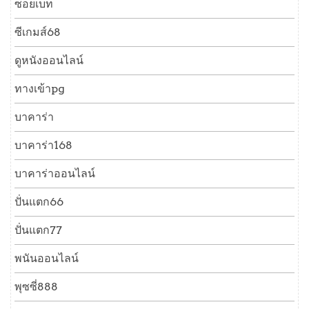
ซอยเบท
ซีเกมส์68
ดูหนังออนไลน์
ทางเข้าpg
บาคาร่า
บาคาร่า168
บาคาร่าออนไลน์
ปั่นแตก66
ปั่นแตก77
พนันออนไลน์
พุซซี่888