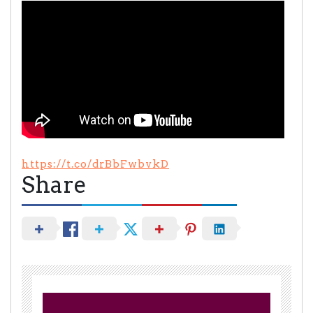
https://t.co/drBbFwbvkD
Share