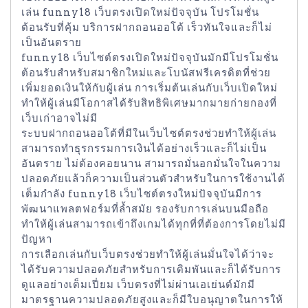
เล่น funny18 เว็บตรงเปิดใหม่ปัจจุบัน โปรโมชั่น
ต้อนรับที่คุ้ม บริการฝากถอนออโต้ เร็วทันใจและก็ไม่
เป็นอันตราย
funny18 เว็บไซต์ตรงเปิดใหม่ปัจจุบันมักมีโปรโมชั่น
ต้อนรับสำหรับสมาชิกใหม่และโบนัสฟรีเครดิตที่ช่วย
เพิ่มยอดเงินให้กับผู้เล่น การเริ่มต้นเล่นกับเว็บเปิดใหม่
ทำให้ผู้เล่นมีโอกาสได้รับสิทธิพิเศษมากมายก่ายกองที่
เว็บเก่าอาจไม่มี
ระบบฝากถอนออโต้ที่มีในเว็บไซต์ตรงช่วยทำให้ผู้เล่น
สามารถทำธุรกรรมการเงินได้อย่างเร็วและก็ไม่เป็น
อันตราย ไม่ต้องคอยนาน สามารถมั่นอกมั่นใจในความ
ปลอดภัยแล้วก็ความเป็นส่วนตัวสำหรับในการใช้งานได้
เต็มกำลัง funny18 เว็บไซต์ตรงใหม่ปัจจุบันมีการ
พัฒนาแพลตฟอร์มที่ล้ำสมัย รองรับการเล่นบนมือถือ
ทำให้ผู้เล่นสามารถเข้าถึงเกมได้ทุกที่ที่ต้องการโดยไม่มี
ปัญหา
การเลือกเล่นกับเว็บตรงช่วยทำให้ผู้เล่นมั่นใจได้ว่าจะ
ได้รับความปลอดภัยสำหรับการเดิมพันและก็ได้รับการ
ดูแลอย่างเต็มเปี่ยม เว็บตรงที่ไม่ผ่านเอเย่นต์มักมี
มาตรฐานความปลอดภัยสูงและก็มีใบอนุญาตในการให้