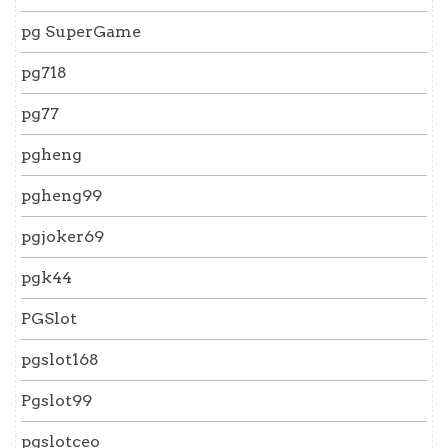
pg SuperGame
pg718
pg77
pgheng
pgheng99
pgjoker69
pgk44
PGSlot
pgslot168
Pgslot99
pgslotceo