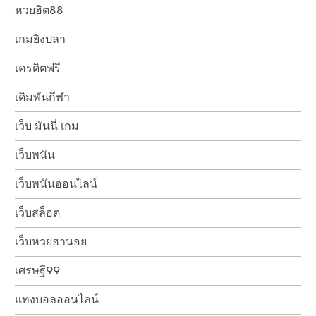
หวยฮิต88
เกมยิงปลา
เครดิตฟรี
เดิมพันกีฬา
เว็บ มันนี่ เกม
เว็บพนัน
เว็บพนันออนไลน์
เว็บสล็อต
เว็บหวยฮานอย
เศรษฐี99
แทงบอลออนไลน์