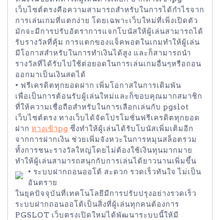
เว็บไซต์ตรงคือความสามารถสำหรับในการได้กำไรจาก
การเล่นเกมที่แตกง่าย โดยเฉพาะเว็บใหม่ที่เพิ่งเปิดตัว
มักจะมีการปรับอัตราการแจกโบนัสให้ผู้เล่นสามารถได้
รับรางวัลที่คุ้ม การแตกของแจ็คพอตในเกมทำให้ผู้เล่น
มีโอกาสสำหรับในการทำเงินได้สูง และก็สามารถนำ
รางวัลที่ได้รับไปใช้ต่อยอดในการเล่นเกมอื่นๆหรือถอน
ออกมาเป็นเงินสดได้
• ฟรีเครดิตทุกยอดฝาก เพิ่มโอกาสในการเดิมพัน
เพื่อเป็นการต้อนรับผู้เล่นใหม่และก็ขอบคุณมากสมาชิก
ที่ให้ความเชื่อถือสำหรับในการเลือกเล่นกับ pgslot
เว็บไซต์ตรง ทางเว็บได้จัดโปรโมชั่นฟรีเครดิตทุกยอด
ฝาก
ทางเข้าpg
ซึ่งทำให้ผู้เล่นได้รับโบนัสเพิ่มเติมอีก
จากการฝากเงิน ช่วยเพิ่มจังหวะในการหมุนสล็อตรวม
ทั้งการชนะรางวัลใหญ่โดยไม่ต้องใช้เงินทุนมากมาย
ทำให้ผู้เล่นสามารถสนุกกับการเล่นได้ยาวนานเพิ่มขึ้น
• ระบบฝากถอนออโต้ สะดวก รวดเร็วทันใจ ไม่เป็น
อันตราย
ในยุคปัจจุบันที่เทคโนโลยีมีการปรับปรุงอย่างรวดเร็ว
ระบบฝากถอนออโต้เป็นสิ่งที่ผู้เล่นทุกคนต้องการ
PGSLOT เว็บตรงเปิดใหม่ได้พัฒนาระบบนี้ให้มี