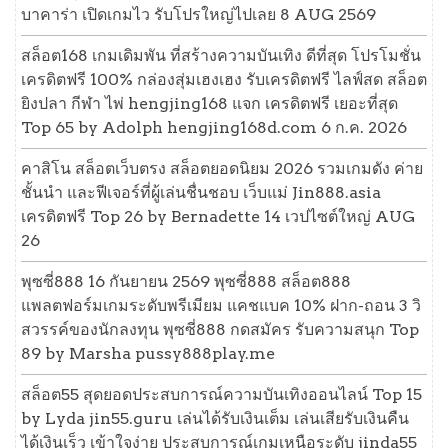
บาคาร่า เปิดเกมไว รับโปรใหญ่ไปเลย 8 AUG 2569
สล็อต168 เกมเดิมพัน ที่สร้างความบันเทิง ดีที่สุด โปรโมชั่น
เครดิตฟรี 100% กล่องสุ่มเฮงเฮง รับเครดิตฟรี ไลฟ์สด สล็อต
ยิงปลา กีฬา ไพ่ hengjing168 แจก เครดิตฟรี เยอะที่สุด
Top 65 by Adolph hengjing168d.com 6 ก.ค. 2026
คาสิโน สล็อตเว็บตรง สล็อตยอดนิยม 2026 รวมเกมดัง ค่าย
ชั้นนำ และฟีเจอร์ที่ผู้เล่นชื่นชอบ เว็บแม่ Jin888.asia
เครดิตฟรี Top 26 by Bernadette 14 เวปไซต์ใหญ่ AUG
26
พุซซี่888 16 กันยายน 2569 พุซซี่888 สล็อต888
แพลตฟอร์มเกมระดับพรีเมียม แคชแบค 10% ฝาก-ถอน 3 วิ
สวรรค์ของนักลงทุน พุซซี่888 กดสมัคร รับความสนุก Top
89 by Marsha pussy888play.me
สล็อต55 สุดยอดประสบการณ์ความบันเทิงออนไลน์ Top 15
by Lyda jin55.guru เล่นได้รับเงินเต็ม เล่นเสียรับเงินคืน
ได้เงินเร็ว เข้าใจง่าย ประสบการณ์เกมเหนือระดับ jinda55