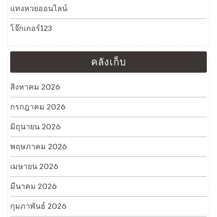
แทงหวยออนไลน์
โจ๊กเกอร์123
คลังเก็บ
สิงหาคม 2026
กรกฎาคม 2026
มิถุนายน 2026
พฤษภาคม 2026
เมษายน 2026
มีนาคม 2026
กุมภาพันธ์ 2026