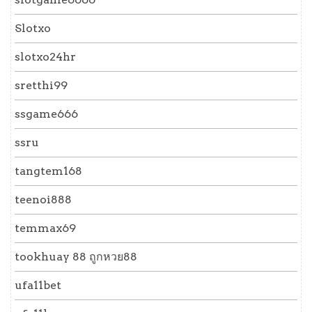
Slotxo
slotxo24hr
sretthi99
ssgame666
ssru
tangtem168
teenoi888
temmax69
tookhuay 88 ถูกหวย88
ufa11bet