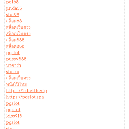
pg168
jinda55
slot99
สล็อต66
สล็อตเว็บตรง
สล็อตเว็บตรง
สล็อต888
สล็อต888
pgslot
pussy888
บาคาร่า
slotxo
สล็อตเว็บตรง
หนังโป๊ไทย
https://1xbetth.vip
https://pgslot.spa
pgslot
pg slot
kiss918
pgslot
slot