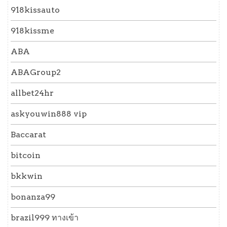
918kissauto
918kissme
ABA
ABAGroup2
allbet24hr
askyouwin888 vip
Baccarat
bitcoin
bkkwin
bonanza99
brazil999 ทางเข้า