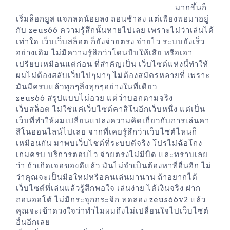
มากขึ้นก็
เริ่มล็อกยูส แจกลดน้อยลง ถอนช้าลง แต่เพียงพอมาอยู่
กับ zeus66 ความรู้สึกนั้นหายไปเลย เพราะไม่ว่าเล่นได้
เท่าใด เว็บเว็บสล็อต ก็ยังจ่ายตรง จ่ายไว ระบบยังเร็ว
อย่างเดิม ไม่มีความรู้สึกว่าโดนบีบให้เสีย หรือเอา
เปรียบเหมือนแต่ก่อน ที่สำคัญเป็น เว็บไซต์แห่งนี้ทำให้
ผมไม่ต้องสลับเว็บไปๆมาๆ ไม่ต้องสมัครหลายที่ เพราะ
มันมีครบแล้วทุกๆสิ่งทุกๆอย่างในที่เดียว
zeus66 สรุปแบบไม่อวย แต่ว่าบอกตามจริง
เว็บสล็อต ไม่ใช่แค่เว็บไซต์คาสิโนอีกเว็บหนึ่ง แต่เป็น
เว็บที่ทำให้ผมเปลี่ยนแปลงความคิดเกี่ยวกับการเล่นคา
สิโนออนไลน์ไปเลย จากที่เคยรู้สึกว่าเว็บไซต์ไหนก็
เหมือนกัน มาพบเว็บไซต์ที่ระบบดีจริง โปรไม่ฉ้อโกง
เกมครบ บริการตอบไว จ่ายตรงไม่มีบิด และทราบเลย
ว่า ถ้าเกิดเจอของดีแล้ว มันไม่จำเป็นต้องหาที่อื่นอีก ไม่
ว่าคุณจะเป็นมือใหม่หรือคนเล่นมานาน ถ้าอยากได้
เว็บไซต์ที่เล่นแล้วรู้สึกพอใจ เล่นง่าย ได้เงินจริง ฝาก
ถอนออโต้ ไม่มีกระจุกกระจิก ทดลอง zeus66v2 แล้ว
คุณจะเข้าดวงใจว่าทำไมผมถึงไม่เปลี่ยนใจไปเว็บไซต์
อื่นอีกเลย