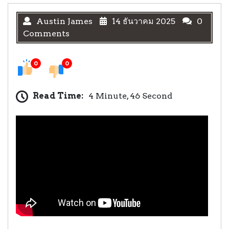
Austin James
14 ธันวาคม 2025
0
Comments
0
0
Read Time:
4 Minute, 46 Second