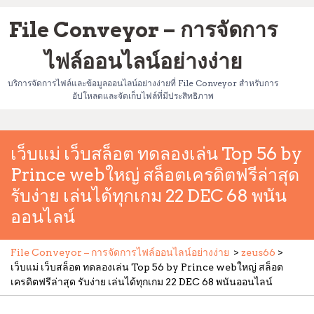
Skip
File Conveyor – การจัดการ
to
content
ไฟล์ออนไลน์อย่างง่าย
บริการจัดการไฟล์และข้อมูลออนไลน์อย่างง่ายที่ File Conveyor สำหรับการ
อัปโหลดและจัดเก็บไฟล์ที่มีประสิทธิภาพ
เว็บแม่ เว็บสล็อต ทดลองเล่น Top 56 by
Prince webใหญ่ สล็อตเครดิตฟรีล่าสุด
รับง่าย เล่นได้ทุกเกม 22 DEC 68 พนัน
ออนไลน์
File Conveyor – การจัดการไฟล์ออนไลน์อย่างง่าย
>
zeus66
>
เว็บแม่ เว็บสล็อต ทดลองเล่น Top 56 by Prince webใหญ่ สล็อต
เครดิตฟรีล่าสุด รับง่าย เล่นได้ทุกเกม 22 DEC 68 พนันออนไลน์