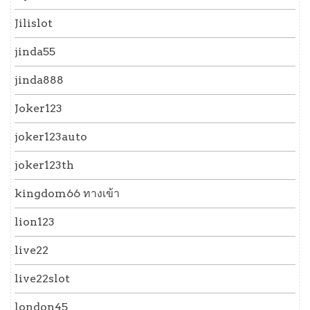
Jilislot
jinda55
jinda888
Joker123
joker123auto
joker123th
kingdom66 ทางเข้า
lion123
live22
live22slot
london45