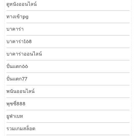
ดูหนังออนไลน์
ทางเข้าpg
บาคาร่า
บาคาร่า168
บาคาร่าออนไลน์
ปั่นแตก66
ปั่นแตก77
พนันออนไลน์
พุซซี่888
ยูฟ่าเบท
รวมเกมสล็อต