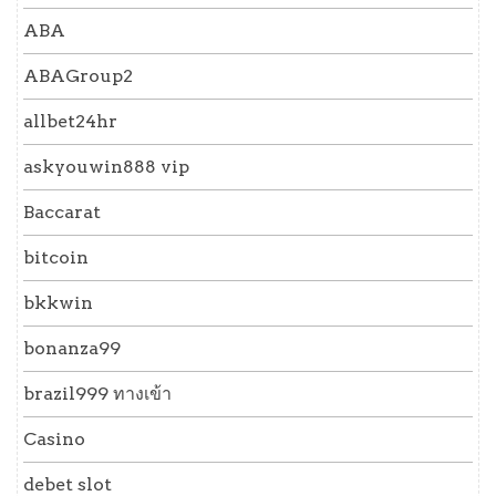
ABA
ABAGroup2
allbet24hr
askyouwin888 vip
Baccarat
bitcoin
bkkwin
bonanza99
brazil999 ทางเข้า
Casino
debet slot