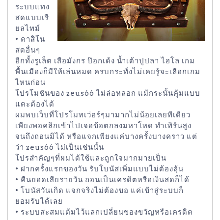
ระบบแทง
สดแบบเรี
ยลไทม์
• คาสิโน
สดอื่นๆ
อีกทั้งรูเล็ต เสือมังกร ป๊อกเด้ง น้ำเต้าปูปลา ไฮโล เกม
พื้นเมืองก็มีให้เล่นหมด ครบกระทั่งไม่เคยรู้จะเลือกเกม
ไหนก่อน
โปรโมชันของ zeus66 ไม่ล่อหลอก แม้กระนั้นคุ้มแบบ
แตะต้องได้
ผมพบเว็บที่โปรโมทเว่อร์ๆมามากไม่น้อยเลยทีเดียว
เพียงพอคลิกเข้าไปเจอข้อตกลงมหาโหด ทำเทิร์นสูง
จนถึงถอนมิได้ หรือแจกเพียงแค่บางครั้งบางคราว แต่
ว่า zeus66 ไม่เป็นเช่นนั้น
โปรสำคัญๆที่ผมได้ใช้และถูกใจมากมายเป็น
• ฝากครั้งแรกของวัน รับโบนัสเพิ่มแบบไม่ต้องลุ้น
• คืนยอดเสียรายวัน ถอนเป็นเครดิตหรือเงินสดก็ได้
• โบนัสวันเกิด แจกจริงไม่ต้องขอ แค่เข้าสู่ระบบก็
ยอมรับได้เลย
• ระบบสะสมแต้มไว้แลกเปลี่ยนของขวัญหรือเครดิต