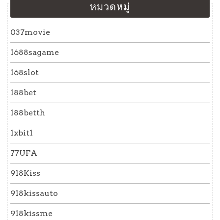
หมวดหมู่
037movie
1688sagame
168slot
188bet
188betth
1xbit1
77UFA
918Kiss
918kissauto
918kissme