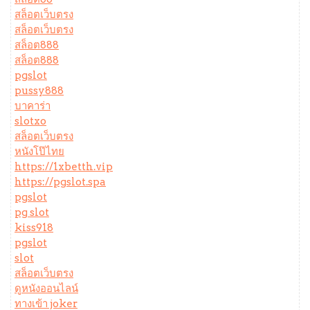
สล็อตเว็บตรง
สล็อตเว็บตรง
สล็อต888
สล็อต888
pgslot
pussy888
บาคาร่า
slotxo
สล็อตเว็บตรง
หนังโป๊ไทย
https://1xbetth.vip
https://pgslot.spa
pgslot
pg slot
kiss918
pgslot
slot
สล็อตเว็บตรง
ดูหนังออนไลน์
ทางเข้า joker