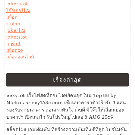
joker slot
โจ๊กเกอร์123
สล็อต
slotxo
joker123
jokerslot
pgslot
สล็อตxo
สล็อตออนไลน์
เรื่องล่าสุด
Sexy168 เว็บไพ่สดที่ตอบโจทย์คนยุคใหม่ Top 88 by
Nickolas sexy168c.com เซียนบาคาร่าตัวจริงรับ 3 แสน
รองรับทุกธนาคาร ถอนเร็วทันใจ เว็บดี มีโต๊ะให้เลือกเยอะ
บาคาร่า เปิดเกมไว รับโปรใหญ่ไปเลย 8 AUG 2569
สล็อต168 เกมเดิมพัน ที่สร้างความบันเทิง ดีที่สุด โปรโมชั่น