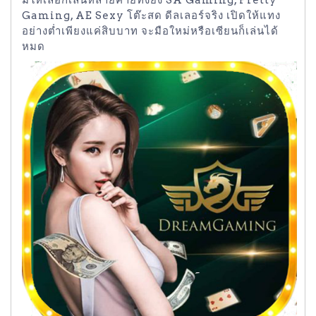
Gaming, AE Sexy โต๊ะสด ดีลเลอร์จริง เปิดให้แทง
อย่างต่ำเพียงแค่สิบบาท จะมือใหม่หรือเซียนก็เล่นได้
หมด